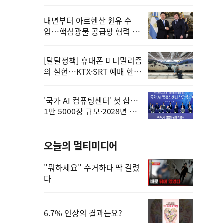
정
내년부터 아르헨산 원유 수
입…핵심광물 공급망 협력 체
계 마련
[달달정책] 휴대폰 미니멀리즘
의 실현…KTX·SRT 예매 한
번에 끝!
'국가 AI 컴퓨팅센터' 첫 삽…
1만 5000장 규모·2028년 완
공
오늘의 멀티미디어
"뭐하세요" 수거하다 딱 걸렸
다
6.7% 인상의 결과는요?