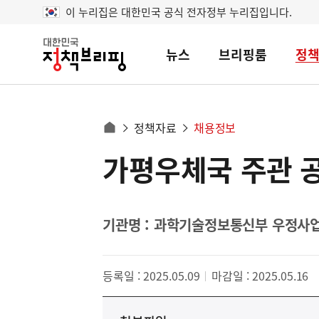
이 누리집은 대한민국 공식 전자정부 누리집입니다.
뉴스
브리핑룸
정
대
한
민
국
정
사
정책자료
채용정보
책
홈
브
이
으
가평우체국 주관 
콘
리
트
로
핑
텐
이
츠
동
영
기관명 : 과학기술정보통신부 우정사
경
역
로
등록일 : 2025.05.09
마감일 : 2025.05.16