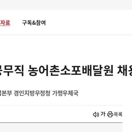
책자료
구독&참여
공무직 농어촌소포배달원 채
업본부 경인지방우정청 가평우체국
시작
열기
목록