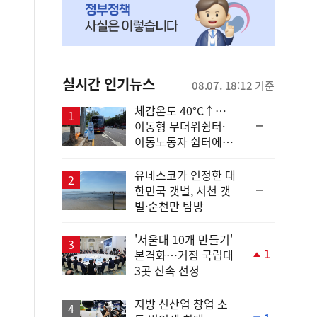
실시간 인기뉴스
08.07. 18:12 기준
체감온도 40°C↑…
순
이동형 무더위쉼터·
위
이동노동자 쉼터에서
동
안전한 휴식
일
유네스코가 인정한 대
순
한민국 갯벌, 서천 갯
위
벌·순천만 탐방
동
일
'서울대 10개 만들기'
1
본격화…거점 국립대
단
3곳 신속 선정
계
상
승
지방 신산업 창업 소