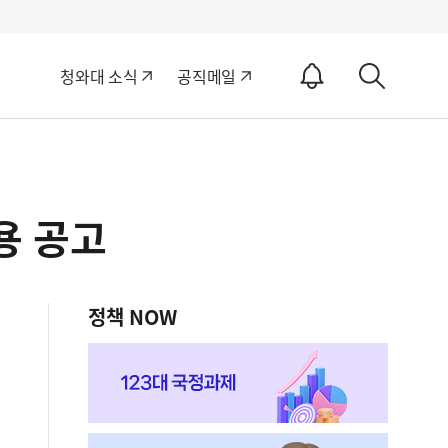
알
청와대 소식
공직메일
림
상
ON
세
검
색
용 공고
정책 NOW