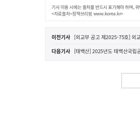
기사 이용 시에는 출처를 반드시 표기해야 하며, 위
<자료출처=정책브리핑 www.korea.kr>
이
이전기사
[외교부 공고 제2025-75호]
전
시험 서류전형 합격자 및 면접시
다음기사
[태백산] 2025년도 태백산국
다
음
기
사
영
역