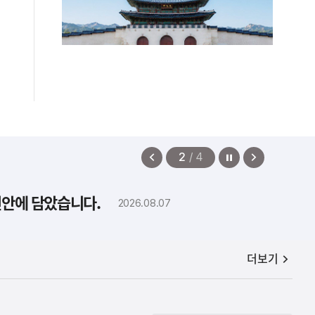
정지
이
다
2
/
4
전
음
보
보
편안에 담았습니다.
2026.08.07
기
기
공지사항
더보기