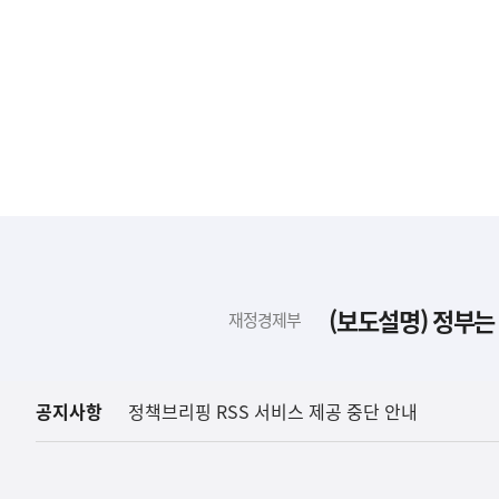
하
단
배
(보도설명) 정부는
재정경제부
너
영
역
공지사항
정책브리핑 RSS 서비스 제공 중단 안내