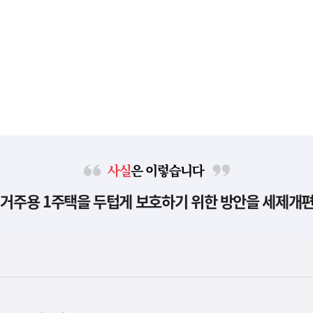
사
 거주용 1주택을 두텁게 보호하기 위한 방안을 세제개
실
은
이
렇
습
니
다