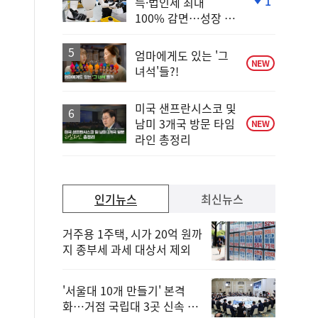
1
득·법인세 최대
단
100% 감면…성장 지
계
원 강화
하
락
엄마에게도 있는 '그
NEW
녀석'들?!
미국 샌프란시스코 및
남미 3개국 방문 타임
NEW
라인 총정리
인기뉴스
최신뉴스
거주용 1주택, 시가 20억 원까
지 종부세 과세 대상서 제외
'서울대 10개 만들기' 본격
화…거점 국립대 3곳 신속 선