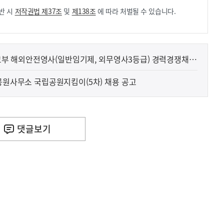
반 시
저작권법 제37조
및
제138조
에 따라 처벌될 수 있습니다.
 외교부 해외안전영사(일반임기제, 외무영사3등급) 경력경쟁채용
험 일정 공고
립공원사무소 국립공원지킴이(5차) 채용 공고
댓글
보기