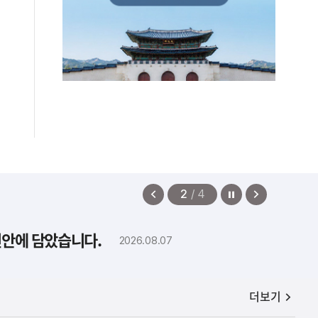
정지
이
다
2
/
4
전
음
보
보
편안에 담았습니다.
2026.08.07
기
기
공지사항
더보기