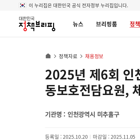
이 누리집은 대한민국 공식 전자정부 누리집입니다.
뉴스
브리핑룸
정
대
한
민
국
정
사
정책자료
채용정보
책
홈
브
이
으
2025년 제6회
콘
리
트
로
핑
텐
이
동보호전담요원, 
츠
동
영
경
역
로
기관명 : 인천광역시 미추홀구
등록일 : 2025.10.20
마감일 : 2025.11.05