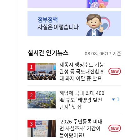
실시간 인기뉴스
08.08. 06:17 기준
세종시 행정수도 기능
완성 등 국토대전환 8
NEW
대 과제 이달 중 발표
해남에 국내 최대 400
1
㎿ 규모 '태양광 발전
단
단지' 첫 삽
계
하
락
'2026 주민등록 비대
면 사실조사' 기간이
NEW
돌아왔어요!