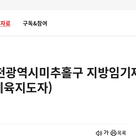
책자료
구독&참여
 인천광역시미추홀구 지방임기
체육지도자)
시작
열기
목록