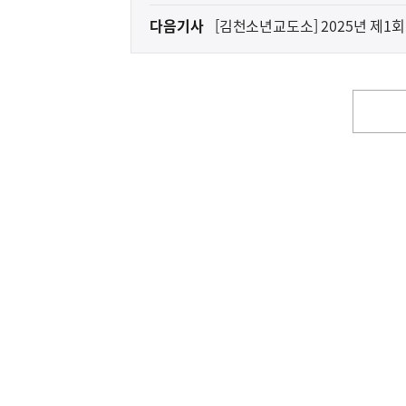
전
다음기사
[김천소년교도소] 2025년 제
다
음
기
사
영
역