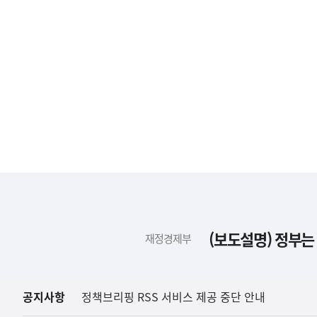
하
단
배
(보도설명) 정부는
재정경제부
너
영
역
공지사항
정책브리핑 RSS 서비스 제공 중단 안내