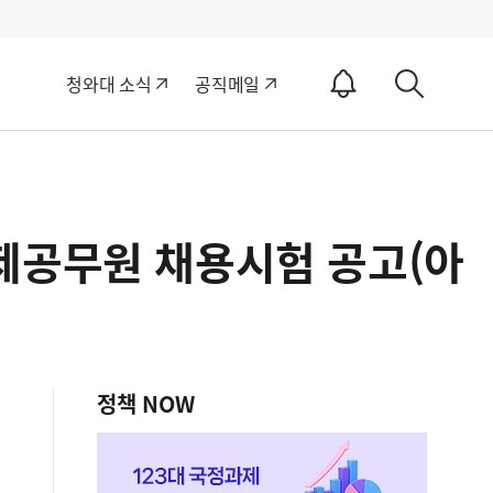
알
청와대 소식
공직메일
림
상
ON
세
검
색
제공무원 채용시험 공고(아
정책 NOW