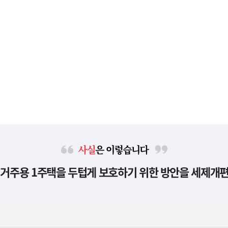
사
 거주용 1주택을 두텁게 보호하기 위한 방안을 세제개
실
은
이
렇
습
니