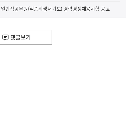
1회 일반직공무원(식품위생서기보) 경력경쟁채용시험 공고
댓글
보기