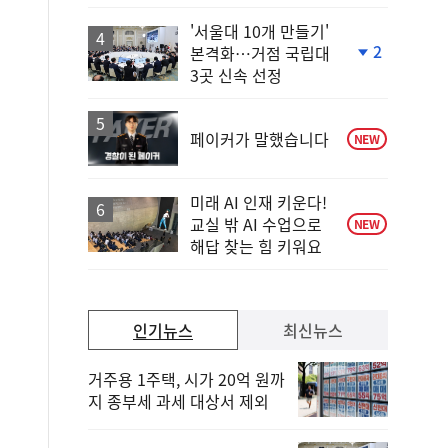
'서울대 10개 만들기'
2
본격화…거점 국립대
단
3곳 신속 선정
계
하
락
페이커가 말했습니다
NEW
미래 AI 인재 키운다!
교실 밖 AI 수업으로
NEW
해답 찾는 힘 키워요
인기뉴스
최신뉴스
거주용 1주택, 시가 20억 원까
지 종부세 과세 대상서 제외