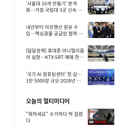
'서울대 10개 만들기' 본격
화…거점 국립대 3곳 신속 선
정
내년부터 아르헨산 원유 수
입…핵심광물 공급망 협력 체
계 마련
[달달정책] 휴대폰 미니멀리즘
의 실현…KTX·SRT 예매 한
번에 끝!
'국가 AI 컴퓨팅센터' 첫 삽…
1만 5000장 규모·2028년 완
공
오늘의 멀티미디어
"뭐하세요" 수거하다 딱 걸렸
다