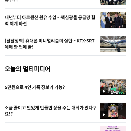
상
,
오
내년부터 아르헨산 원유 수입…핵심광물 공급망 협
력 체계 마련
늘
의
[달달정책] 휴대폰 미니멀리즘의 실현…KTX·SRT
사
예매 한 번에 끝!
진
오늘의 멀티미디어
5만원으로 4인 가족 장보기 가능?
영
상
소금 줄이고 맛있게 만들면 상을 주는 대회가 있다구
요!?
영
상