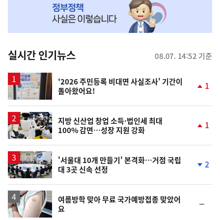
MY
맞
춤
뉴
실시간 인기뉴스
08.07. 14:52 기준
스
'2026 주민등록 비대면 사실조사' 기간이
1
돌아왔어요!
단
계
상
승
지방 신산업 창업 소득·법인세 최대
1
100% 감면…성장 지원 강화
단
계
상
승
'서울대 10개 만들기' 본격화…거점 국립
2
대 3곳 신속 선정
단
계
하
락
여름방학 맞아 무료 국가예방접종 맞았어
순
요
위
동