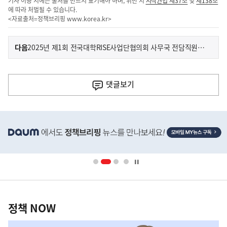
기사 이용 시에는 출처를 반드시 표기해야 하며, 위반 시
저작권법 제37조
및
제138조
에 따라 처벌될 수 있습니다.
<자료출처=정책브리핑
www.korea.kr
>
이
기
다음
2025년 제1회 전국대학RISE사업단협의회 사무국 전담직원(기간제) 채용 공고
사
전
다
댓글
보기
음
기
히
사
단
배
너
영
정
역
책
정책 NOW
NOW,