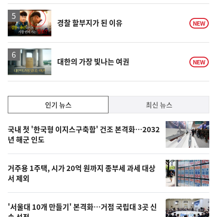
일
영
경찰 할부지가 된 이유
NEW
상
영
대한의 가장 빛나는 여권
NEW
상
인
인기 뉴스
최신 뉴스
기,
인
기
최
국내 첫 '한국형 이지스구축함' 건조 본격화…2032
뉴
년 해군 인도
신,
스
오
거주용 1주택, 시가 20억 원까지 종부세 과세 대상
늘
서 제외
의
영
'서울대 10개 만들기' 본격화…거점 국립대 3곳 신
속 선정