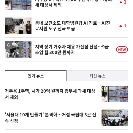
1
세 대상서 제외
단
계
상
승
동네 보건소도 대학병원급 AI 진료…AI진
1
료지원 도구 전국 보급
단
계
상
승
지역 장기 거주자 채용 가산점 신설…9급
NEW
초임 월 300만 원까지
인
인기 뉴스
최신 뉴스
기,
인
기
최
거주용 1주택, 시가 20억 원까지 종부세 과세 대상
뉴
서 제외
신,
스
오
'서울대 10개 만들기' 본격화…거점 국립대 3곳 신
늘
속 선정
의