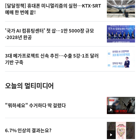
영
[달달정책] 휴대폰 미니멀리즘의 실현…KTX·SRT
상
예매 한 번에 끝!
,
오
'국가 AI 컴퓨팅센터' 첫 삽…1만 5000장 규모
·2028년 완공
늘
의
3대 메가프로젝트 신속 추진…수출 5강·1조 달러
사
기반 구축
진
오늘의 멀티미디어
"뭐하세요" 수거하다 딱 걸렸다
영
상
6.7% 인상의 결과는요?
영