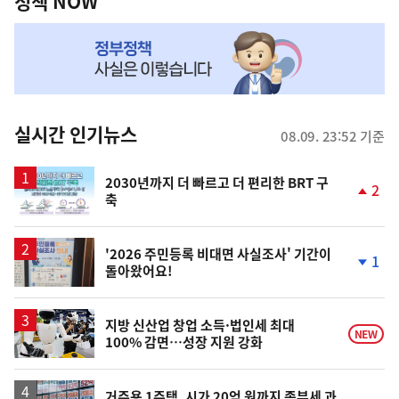
책
정책 NOW
NOW,
MY
맞
춤
뉴
실시간 인기뉴스
08.09. 23:52 기준
스
2030년까지 더 빠르고 더 편리한 BRT 구
2
축
단
계
상
승
'2026 주민등록 비대면 사실조사' 기간이
1
돌아왔어요!
단
계
하
락
지방 신산업 창업 소득·법인세 최대
NEW
100% 감면…성장 지원 강화
거주용 1주택, 시가 20억 원까지 종부세 과