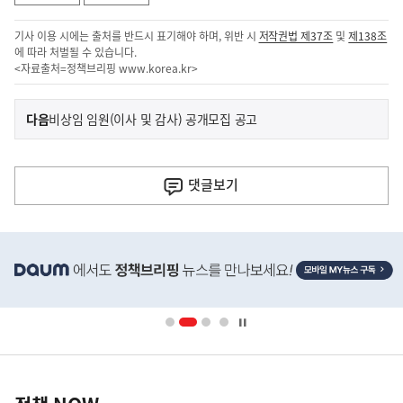
기사 이용 시에는 출처를 반드시 표기해야 하며, 위반 시
저작권법 제37조
및
제138조
에 따라 처벌될 수 있습니다.
<자료출처=정책브리핑
www.korea.kr
>
이
기
다음
비상임 임원(이사 및 감사) 공개모집 공고
사
전
다
댓글
보기
음
기
히
사
단
배
너
영
정
역