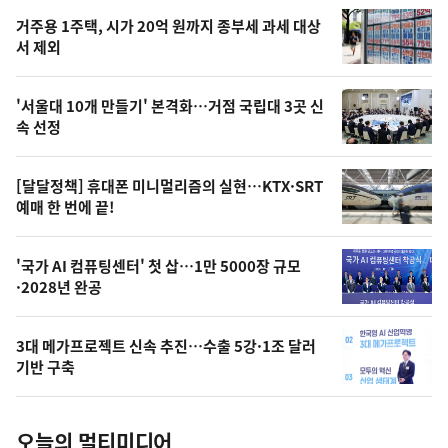
기,
인
기
최
거주용 1주택, 시가 20억 원까지 종부세 과세 대상
뉴
서 제외
신,
스
오
'서울대 10개 만들기' 본격화…거점 국립대 3곳 신
늘
속 선정
의
영
[달달정책] 휴대폰 미니멀리즘의 실현…KTX·SRT
상
예매 한 번에 끝!
,
오
'국가 AI 컴퓨팅센터' 첫 삽…1만 5000장 규모
·2028년 완공
늘
의
3대 메가프로젝트 신속 추진…수출 5강·1조 달러
사
기반 구축
진
오늘의 멀티미디어