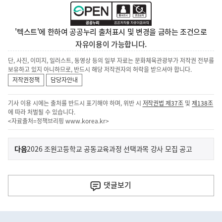
'텍스트'에 한하여 공공누리 출처표시 및 변경을 금하는 조건으로
자유이용이 가능합니다.
단, 사진, 이미지, 일러스트, 동영상 등의 일부 자료는 문화체육관광부가 저작권 전부를
보유하고 있지 아니하므로, 반드시 해당 저작권자의 허락을 받으셔야 합니다.
저작권정책
담당자안내
기사 이용 시에는 출처를 반드시 표기해야 하며, 위반 시
저작권법 제37조
및
제138조
에 따라 처벌될 수 있습니다.
<자료출처=정책브리핑
www.korea.kr
>
이
기
다음
2026 조원고등학교 공동교육과정 선택과목 강사 모집 공고
사
전
다
댓글
보기
음
기
히