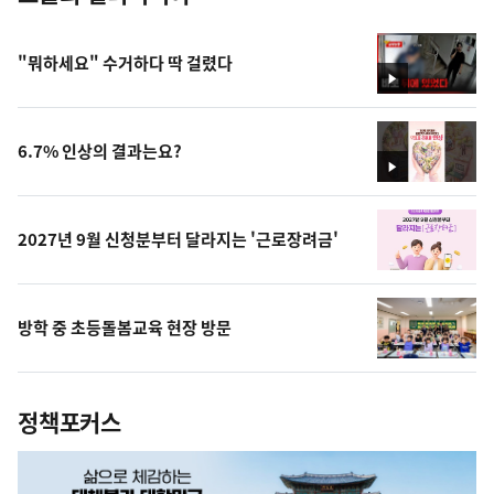
"뭐하세요" 수거하다 딱 걸렸다
영
상
6.7% 인상의 결과는요?
영
상
2027년 9월 신청분부터 달라지는 '근로장려금'
방학 중 초등돌봄교육 현장 방문
정책포커스