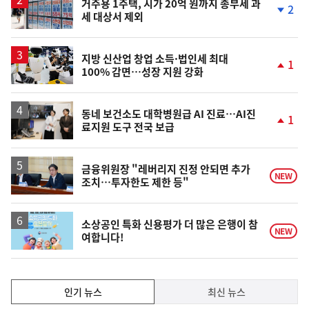
거주용 1주택, 시가 20억 원까지 종부세 과
2
세 대상서 제외
단
계
하
락
지방 신산업 창업 소득·법인세 최대
1
100% 감면…성장 지원 강화
단
계
상
승
동네 보건소도 대학병원급 AI 진료…AI진
1
료지원 도구 전국 보급
단
계
상
승
금융위원장 "레버리지 진정 안되면 추가
NEW
조치…투자한도 제한 등"
소상공인 특화 신용평가 더 많은 은행이 참
NEW
여합니다!
인
인기 뉴스
최신 뉴스