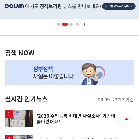
사
단
배
너
영
정
역
책
정책 NOW
NOW,
MY
맞
춤
뉴
실시간 인기뉴스
08.09. 23:12 기준
스
'2026 주민등록 비대면 사실조사' 기간이
1
돌아왔어요!
단
계
상
승