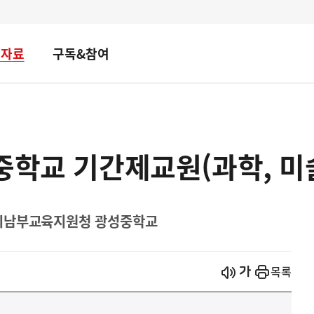
책자료
구독&참여
중학교 기간제교원(과학, 미
역시남부교육지원청 광성중학교
시작
열기
목록