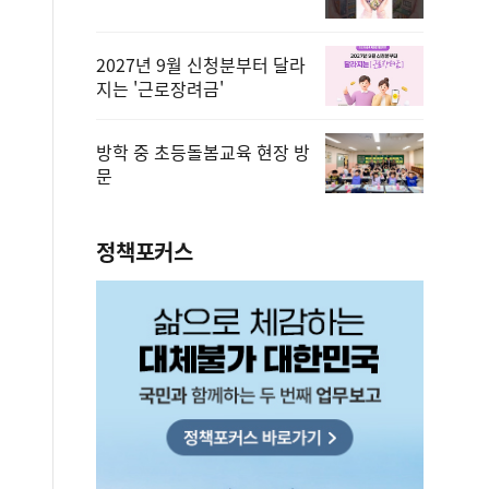
2027년 9월 신청분부터 달라
지는 '근로장려금'
방학 중 초등돌봄교육 현장 방
문
정책포커스