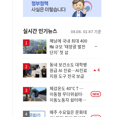
실시간 인기뉴스
08.08. 01:47 기준
해남에 국내 최대 400
순
㎿ 규모 '태양광 발전
위
단지' 첫 삽
동
일
동네 보건소도 대학병
4
원급 AI 진료…AI진료
단
지원 도구 전국 보급
계
상
승
체감온도 40°C↑…
이동형 무더위쉼터·
NEW
이동노동자 쉼터에서
안전한 휴식
매주 수요일은 문화데