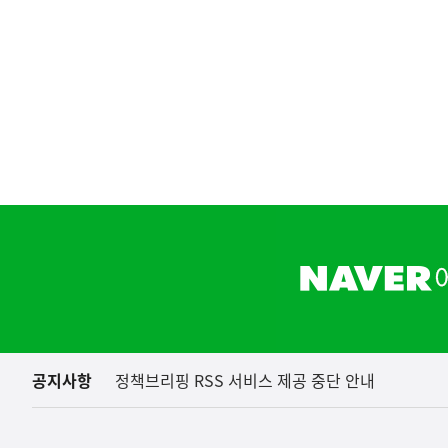
하
단
배
너
영
역
공지사항
정책브리핑 RSS 서비스 제공 중단 안내
(보도설명) 정부는
재정경제부