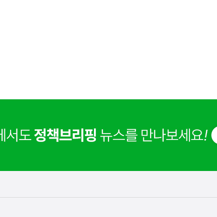
사
 거주용 1주택을 두텁게 보호하기 위한 방안을 세제개
실