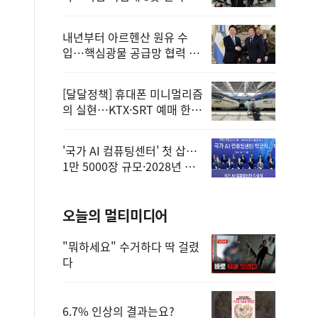
정
내년부터 아르헨산 원유 수
입…핵심광물 공급망 협력 체
계 마련
[달달정책] 휴대폰 미니멀리즘
의 실현…KTX·SRT 예매 한
번에 끝!
'국가 AI 컴퓨팅센터' 첫 삽…
1만 5000장 규모·2028년 완
공
오늘의 멀티미디어
"뭐하세요" 수거하다 딱 걸렸
다
6.7% 인상의 결과는요?