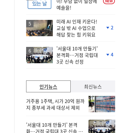
이! 부담 없이 일상에
NEW
예술을!
미래 AI 인재 키운다!
2
교실 밖 AI 수업으로
단
해답 찾는 힘 키워요
계
하
락
'서울대 10개 만들기'
4
본격화…거점 국립대
단
3곳 신속 선정
계
하
락
인기뉴스
최신뉴스
거주용 1주택, 시가 20억 원까
지 종부세 과세 대상서 제외
'서울대 10개 만들기' 본격
화…거점 국립대 3곳 신속 선