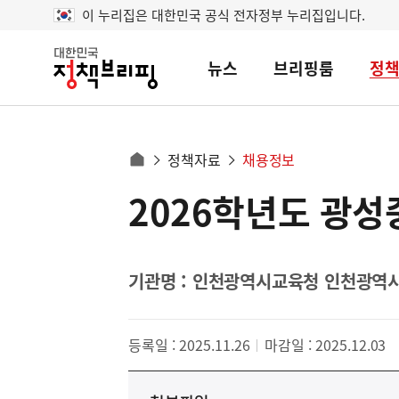
이 누리집은 대한민국 공식 전자정부 누리집입니다.
뉴스
브리핑룸
정
대
한
민
국
정
사
정책자료
채용정보
책
홈
브
이
으
2026학년도 광성
콘
리
트
로
핑
텐
이
츠
동
영
기관명 : 인천광역시교육청 인천광
경
역
로
등록일 : 2025.11.26
마감일 : 2025.12.03