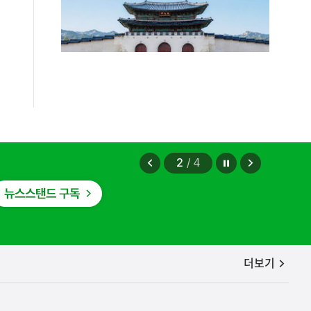
정지
이
다
2
/
4
전
음
보
보
기
기
공지사항
더보기
편안에 담았습니다.