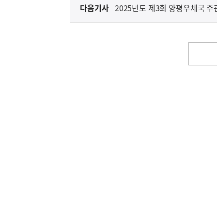
다음기사
2025년도 제3회 양평우체국 
다
음
기
사
영
역