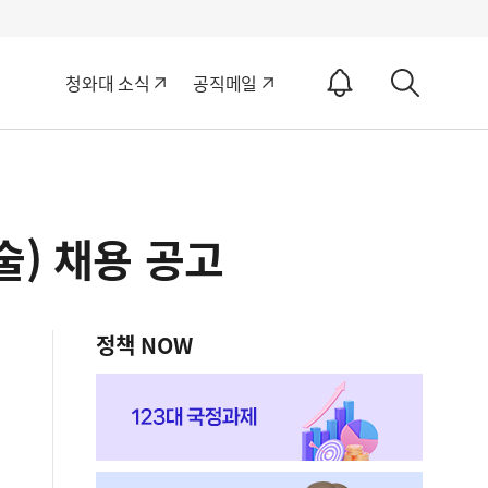
알
청와대 소식
공직메일
림
상
ON
세
검
색
술) 채용 공고
정책 NOW