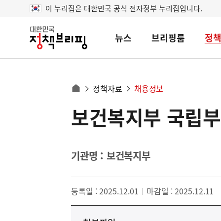
이 누리집은 대한민국 공식 전자정부 누리집입니다.
뉴스
브리핑룸
정
대
한
민
국
정
사
정책자료
채용정보
책
홈
브
이
으
보건복지부 국립부
콘
리
트
로
핑
텐
이
츠
동
영
기관명 : 보건복지부
경
역
로
등록일 : 2025.12.01
마감일 : 2025.12.11