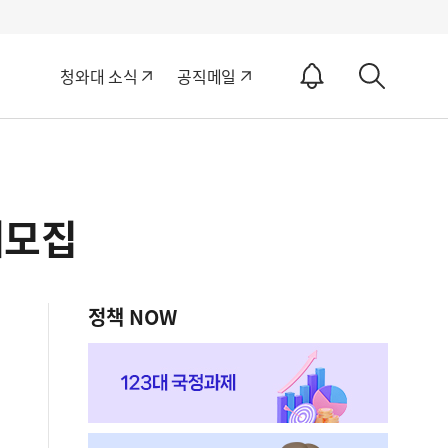
알
청와대 소식
공직메일
림
상
ON
세
검
색
개모집
정책 NOW