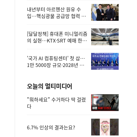
내년부터 아르헨산 원유 수
입…핵심광물 공급망 협력 체
계 마련
[달달정책] 휴대폰 미니멀리즘
의 실현…KTX·SRT 예매 한
번에 끝!
'국가 AI 컴퓨팅센터' 첫 삽…
1만 5000장 규모·2028년 완
공
오늘의 멀티미디어
"뭐하세요" 수거하다 딱 걸렸
다
6.7% 인상의 결과는요?