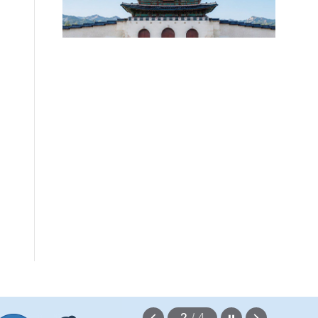
정지
2
/
4