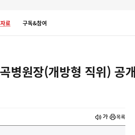
책자료
구독&참여
곡병원장(개방형 직위) 공
시작
열기
목록