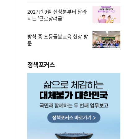
2027년 9월 신청분부터 달라
지는 '근로장려금'
방학 중 초등돌봄교육 현장 방
문
정책포커스