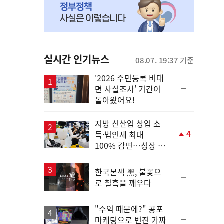
실시간 인기뉴스
08.07. 19:37 기준
'2026 주민등록 비대
순
면 사실조사' 기간이
위
돌아왔어요!
동
일
지방 신산업 창업 소
4
득·법인세 최대
단
100% 감면…성장 지
계
원 강화
상
승
한국본색 黑, 불꽃으
순
로 칠흑을 깨우다
위
동
일
"수익 때문에?" 공포
순
마케팅으로 번진 가짜