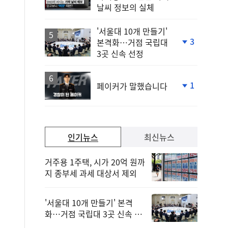
위
날씨 정보의 실체
동
일
'서울대 10개 만들기'
3
본격화…거점 국립대
단
3곳 신속 선정
계
하
락
1
페이커가 말했습니다
단
계
하
락
인기뉴스
최신뉴스
거주용 1주택, 시가 20억 원까
지 종부세 과세 대상서 제외
'서울대 10개 만들기' 본격
화…거점 국립대 3곳 신속 선
정