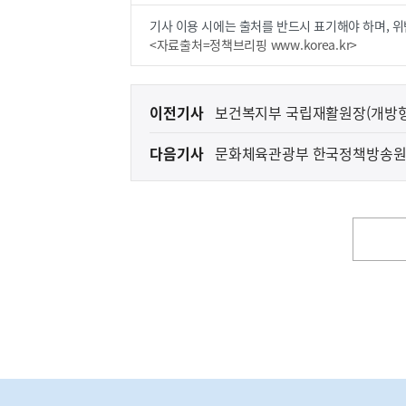
기사 이용 시에는 출처를 반드시 표기해야 하며, 위
<자료출처=정책브리핑 www.korea.kr>
이
이전기사
보건복지부 국립재활원장(개방형
전
다음기사
문화체육관광부 한국정책방송원장
다
음
기
사
영
역
하