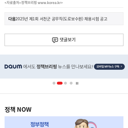
<자료출처=정책브리핑
www.korea.kr
>
이
기
다음
2025년 제1회 서천군 공무직(도로보수원) 채용시험 공고
사
전
다
댓글
보기
음
기
히
사
단
배
너
영
정
역
책
정책 NOW
NOW,
MY