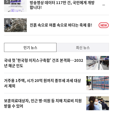
방송영상 데이터 117만 건, 국민에게 개방
순
합니다!
위
동
일
진흙 속으로 여름 속으로 바다는 축제 중!
NEW
인
인기 뉴스
최신 뉴스
기,
인
기
최
국내 첫 '한국형 이지스구축함' 건조 본격화…2032
뉴
년 해군 인도
신,
스
오
거주용 1주택, 시가 20억 원까지 종부세 과세 대상
늘
서 제외
의
영
보훈의료대상자, 인근 병·의원 등 치매 치료비 지원
상
받을 수 있어