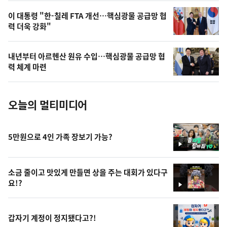
,
오
이 대통령 "한-칠레 FTA 개선…핵심광물 공급망 협
력 더욱 강화"
늘
의
내년부터 아르헨산 원유 수입…핵심광물 공급망 협
사
력 체계 마련
진
오늘의 멀티미디어
5만원으로 4인 가족 장보기 가능?
영
상
소금 줄이고 맛있게 만들면 상을 주는 대회가 있다구
요!?
영
상
갑자기 계정이 정지됐다고?!