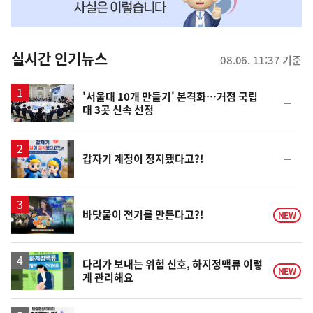
맞
춤
뉴
실시간 인기뉴스
08.06. 11:37 기준
스
'서울대 10개 만들기' 본격화…거점 국립
순
대 3곳 신속 선정
위
동
일
순
갑자기 계정이 정지됐다고?!
위
동
일
영
바닷물이 전기를 만든다고?!
NEW
상
다리가 보내는 위험 신호, 하지정맥류 이렇
NEW
게 관리해요