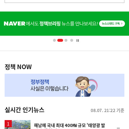
음
기
히
사
단
배
너
영
정
역
책
정책 NOW
NOW,
MY
맞
춤
뉴
실시간 인기뉴스
08.07. 21:22 기준
스
해남에 국내 최대 400㎿ 규모 '태양광 발
순