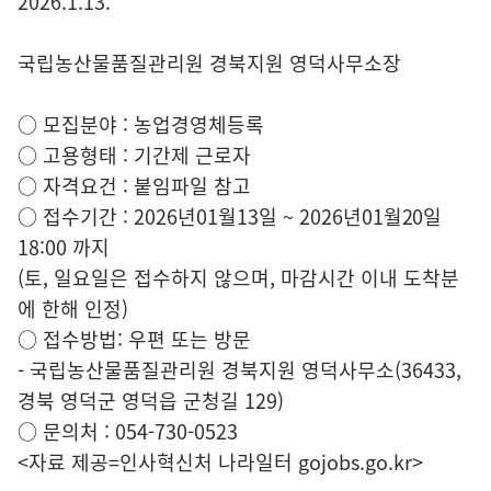
2026.1.13.
국립농산물품질관리원 경북지원 영덕사무소장
○ 모집분야 : 농업경영체등록
○ 고용형태 : 기간제 근로자
○ 자격요건 : 붙임파일 참고
○ 접수기간 : 2026년01월13일 ~ 2026년01월20일
18:00 까지
(토, 일요일은 접수하지 않으며, 마감시간 이내 도착분
에 한해 인정)
○ 접수방법: 우편 또는 방문
- 국립농산물품질관리원 경북지원 영덕사무소(36433,
경북 영덕군 영덕읍 군청길 129)
○ 문의처 : 054-730-0523
<자료 제공=
인사혁신처 나라일터
gojobs.go.kr>