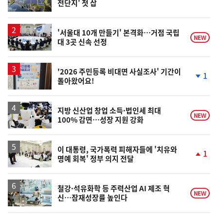
전단지' 첫 삽
위
동
일
'서울대 10개 만들기' 본격화…거점 국립
NEW
대 3곳 신속 선정
'2026 주민등록 비대면 사실조사' 기간이
1
돌아왔어요!
단
계
하
락
지방 신산업 창업 소득·법인세 최대
NEW
100% 감면…성장 지원 강화
이 대통령, 국가폭력 피해자들에 '치유와
1
명예 회복' 정부 의지 전달
단
계
상
승
철강·석유화학 등 주력산업 AI 제조 혁
NEW
신…잠재성장률 높인다