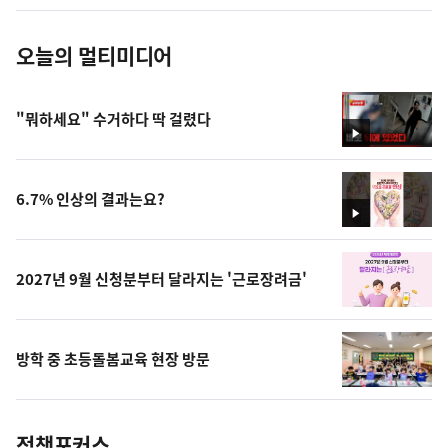
진
오늘의 멀티미디어
"뭐하세요" 수거하다 딱 걸렸다
영
상
6.7% 인상의 결과는요?
영
상
2027년 9월 신청분부터 달라지는 '근로장려금'
방학 중 초등돌봄교육 현장 방문
정책포커스