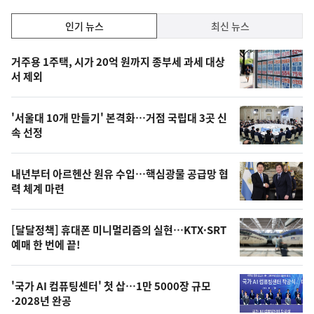
인
인기 뉴스
최신 뉴스
기,
인
기
최
거주용 1주택, 시가 20억 원까지 종부세 과세 대상
뉴
서 제외
신,
스
오
'서울대 10개 만들기' 본격화…거점 국립대 3곳 신
늘
속 선정
의
영
내년부터 아르헨산 원유 수입…핵심광물 공급망 협
상
력 체계 마련
,
오
[달달정책] 휴대폰 미니멀리즘의 실현…KTX·SRT
예매 한 번에 끝!
늘
의
'국가 AI 컴퓨팅센터' 첫 삽…1만 5000장 규모
사
·2028년 완공