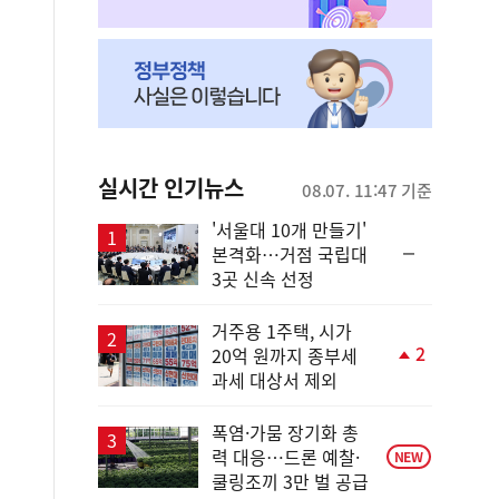
실시간 인기뉴스
08.07. 11:47 기준
'서울대 10개 만들기'
순
본격화…거점 국립대
위
3곳 신속 선정
동
일
거주용 1주택, 시가
2
20억 원까지 종부세
단
과세 대상서 제외
계
상
승
폭염·가뭄 장기화 총
력 대응…드론 예찰·
NEW
쿨링조끼 3만 벌 공급