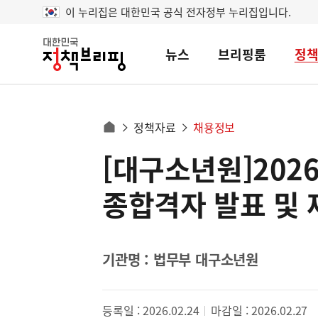
이 누리집은 대한민국 공식 전자정부 누리집입니다.
뉴스
브리핑룸
정
대
한
민
국
정
사
정책자료
채용정보
책
홈
브
이
으
[대구소년원]202
콘
리
트
로
핑
텐
이
종합격자 발표 및
츠
동
영
경
역
로
기관명 : 법무부 대구소년원
등록일 : 2026.02.24
마감일 : 2026.02.27