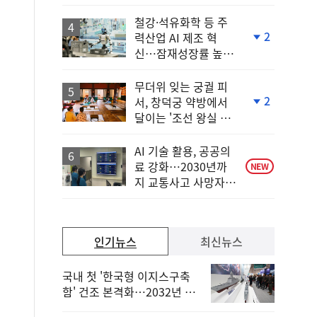
철강·석유화학 등 주
2
력산업 AI 제조 혁
단
신…잠재성장률 높인
계
다
하
락
무더위 잊는 궁궐 피
2
서, 창덕궁 약방에서
단
달이는 '조선 왕실 보
계
양 비법'
하
락
AI 기술 활용, 공공의
료 강화…2030년까
NEW
지 교통사고 사망자
30%↓
인기뉴스
최신뉴스
국내 첫 '한국형 이지스구축
함' 건조 본격화…2032년 해
군 인도