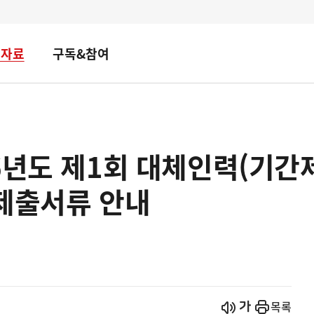
책자료
구독&참여
6년도 제1회 대체인력(기간
 제출서류 안내
시작
열기
목록