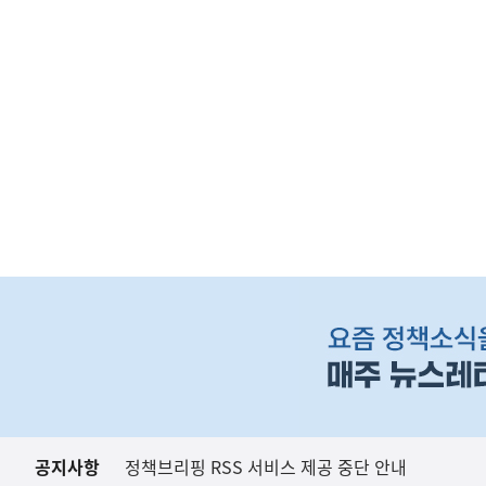
(설명자료) 국가R&
지식재산처
하
단
배
너
영
역
공지사항
정책브리핑 RSS 서비스 제공 중단 안내