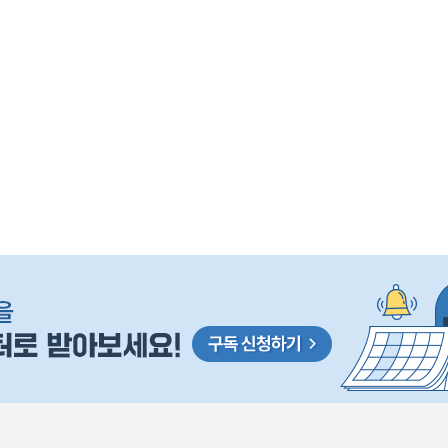
사
D 성과 기술 해외 특허 지원에 관한 구체적인 내용은 
실
은
이
렇
습
니
다