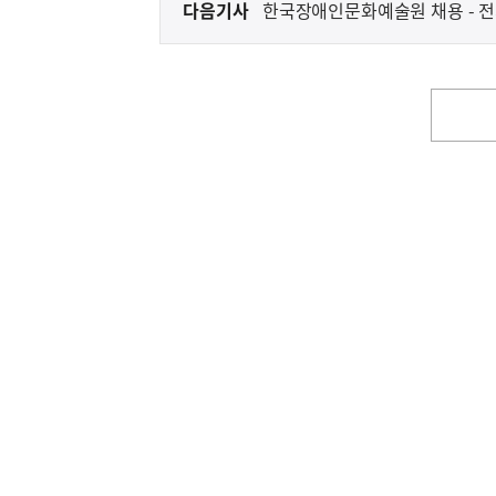
다음기사
한국장
다
음
기
사
영
역