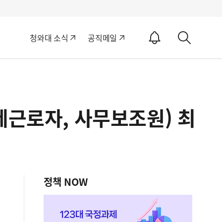
알
청와대 소식
공직메일
림
상
ON
세
검
색
제근로자, 사무보조원) 최
정책 NOW