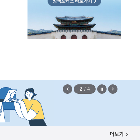
확정되지 않았습니다.
2026.08.07
정지
이
다
2
/
4
전
음
보
보
기
기
공지사항
더보기