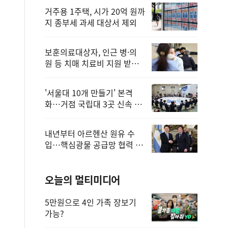
거주용 1주택, 시가 20억 원까
지 종부세 과세 대상서 제외
보훈의료대상자, 인근 병·의
원 등 치매 치료비 지원 받을
수 있어
'서울대 10개 만들기' 본격
화…거점 국립대 3곳 신속 선
정
내년부터 아르헨산 원유 수
입…핵심광물 공급망 협력 체
계 마련
오늘의 멀티미디어
5만원으로 4인 가족 장보기
가능?