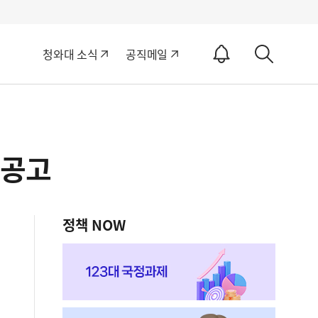
알
청와대 소식
공직메일
림
상
ON
세
검
색
 공고
정책 NOW