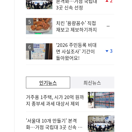
2
본격화…거점 국립대
단
3곳 신속 선정
계
상
승
치킨 '용량꼼수' 직접
순
재보고 제보하기까지
위
동
일
'2026 주민등록 비대
3
면 사실조사' 기간이
단
돌아왔어요!
계
하
락
인기뉴스
최신뉴스
거주용 1주택, 시가 20억 원까
지 종부세 과세 대상서 제외
'서울대 10개 만들기' 본격
화…거점 국립대 3곳 신속 선