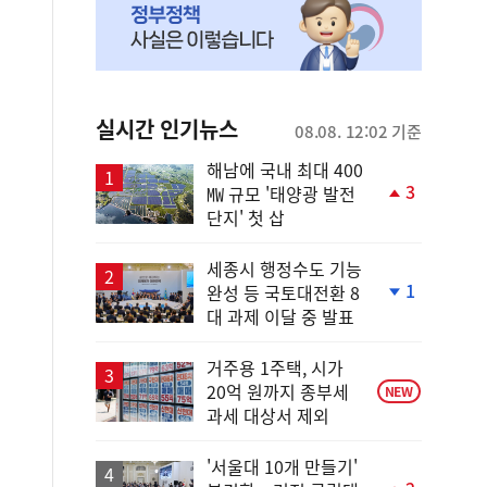
실시간 인기뉴스
08.08. 12:02 기준
해남에 국내 최대 400
3
㎿ 규모 '태양광 발전
단
단지' 첫 삽
계
상
승
세종시 행정수도 기능
1
완성 등 국토대전환 8
단
대 과제 이달 중 발표
계
하
락
거주용 1주택, 시가
20억 원까지 종부세
NEW
과세 대상서 제외
'서울대 10개 만들기'