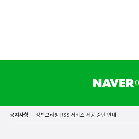
하
단
배
너
영
역
공지사항
정책브리핑 RSS 서비스 제공 중단 안내
(보도설명) 정부는
재정경제부