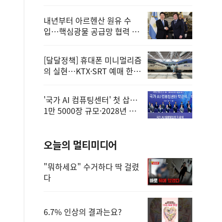
정
내년부터 아르헨산 원유 수
입…핵심광물 공급망 협력 체
계 마련
[달달정책] 휴대폰 미니멀리즘
의 실현…KTX·SRT 예매 한
번에 끝!
'국가 AI 컴퓨팅센터' 첫 삽…
1만 5000장 규모·2028년 완
공
오늘의 멀티미디어
"뭐하세요" 수거하다 딱 걸렸
다
6.7% 인상의 결과는요?