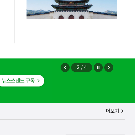
정지
이
다
2
/
4
전
음
보
보
기
기
공지사항
더보기
편안에 담았습니다.
2026.08.07