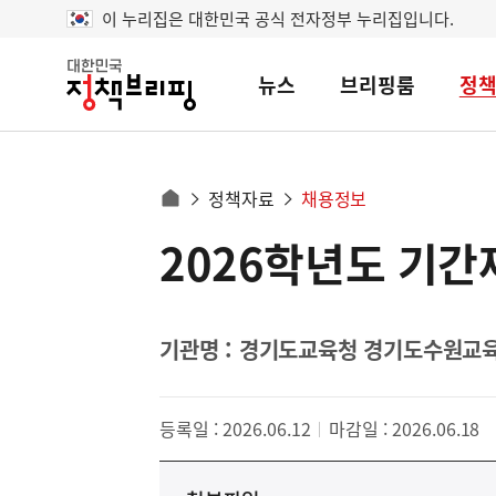
이 누리집은 대한민국 공식 전자정부 누리집입니다.
뉴스
브리핑룸
정
대
한
민
국
정
사
정책자료
채용정보
책
홈
브
이
으
2026학년도 기간
콘
리
트
로
핑
텐
이
츠
동
영
기관명 : 경기도교육청 경기도수원교
경
역
로
등록일 : 2026.06.12
마감일 : 2026.06.18