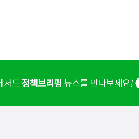
사
 거주용 1주택을 두텁게 보호하기 위한 방안을 세제개
실