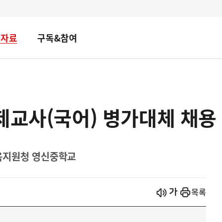
책자료
구독&참여
제교사(국어) 병가대체 채용
육지원청 영신중학교
시작
열기
목록