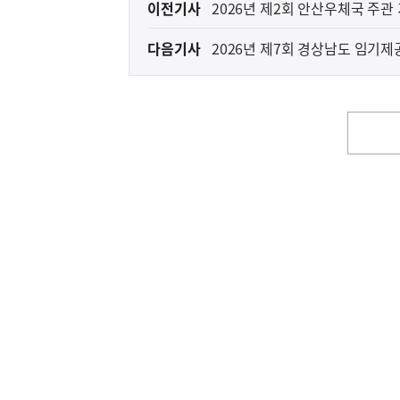
이
이전기사
2026년 제2회 안산우체국 주
전
다음기사
2026년 제7회 경상남도 임기
다
음
기
사
영
역