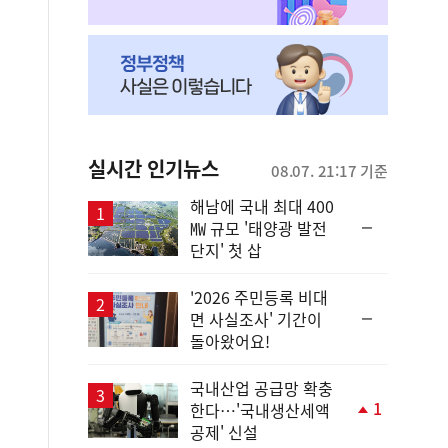
실시간 인기뉴스
08.07. 21:17 기준
해남에 국내 최대 400
순
㎿ 규모 '태양광 발전
위
단지' 첫 삽
동
일
'2026 주민등록 비대
순
면 사실조사' 기간이
위
돌아왔어요!
동
일
국내산업 공급망 확충
1
한다…'국내생산세액
단
공제' 신설
계