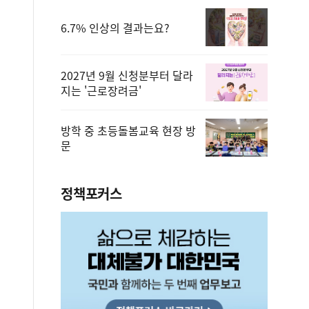
6.7% 인상의 결과는요?
2027년 9월 신청분부터 달라
지는 '근로장려금'
방학 중 초등돌봄교육 현장 방
문
정책포커스