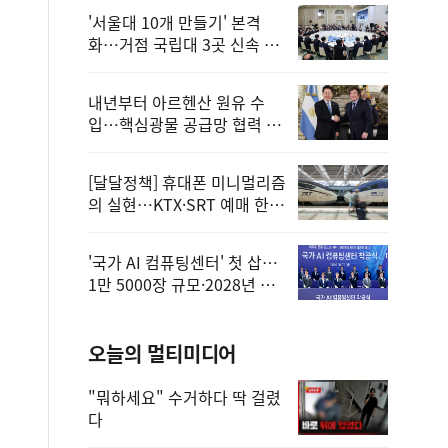
'서울대 10개 만들기' 본격
화…거점 국립대 3곳 신속 선
정
내년부터 아르헨산 원유 수
입…핵심광물 공급망 협력 체
계 마련
[달달정책] 휴대폰 미니멀리즘
의 실현…KTX·SRT 예매 한
번에 끝!
'국가 AI 컴퓨팅센터' 첫 삽…
1만 5000장 규모·2028년 완
공
오늘의 멀티미디어
"뭐하세요" 수거하다 딱 걸렸
다