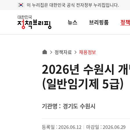
이 누리집은 대한민국 공식 전자정부 누리집입니다.
뉴스
브리핑룸
정
대
한
민
국
정
사
정책자료
채용정보
책
홈
브
이
으
2026년 수원시
콘
리
트
로
핑
텐
이
(일반임기제 5급)
츠
동
영
경
역
로
기관명 : 경기도 수원시
등록일 : 2026.06.12
마감일 : 2026.06.29