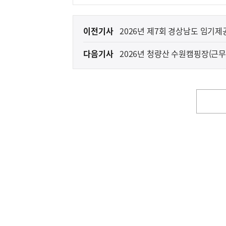
이
이전기사
2026년 제7회 경상남도 임기
전
다음기사
2026년 청량산 수원캠핑장(근무
다
획 공고
음
기
사
영
역