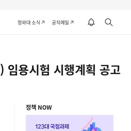
알
청와대 소식
공직메일
림
상
ON
세
검
색
) 임용시험 시행계획 공고
정책 NOW