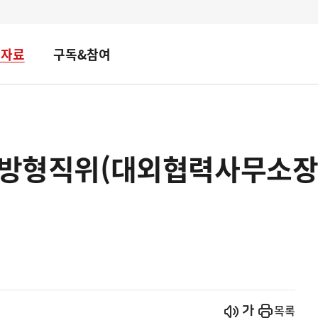
책자료
구독&참여
 개방형직위(대외협력사무소장
시작
열기
목록