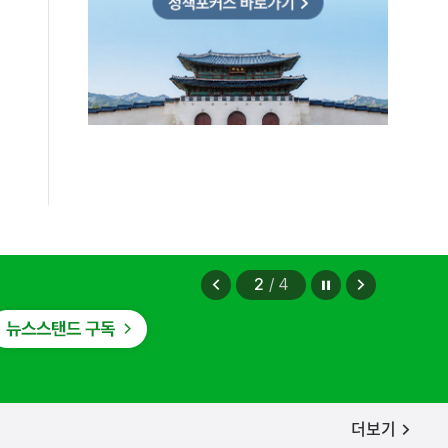
정지
이
다
2
/
4
전
음
보
보
기
기
공지사항
더보기