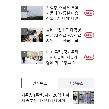
상
승
산림청, 연이은 폭염·
가뭄에 '여름철 대응
NEW
산불방지 대책' 마련
동네 보건소도 대학병
원급 AI 진료…AI진료
NEW
지원 도구 전국 보급
이 대통령, 국가폭력
피해자들에 '치유와
NEW
명예 회복' 정부 의지
전달
인기뉴스
최신뉴스
거주용 1주택, 시가 20억 원까
지 종부세 과세 대상서 제외