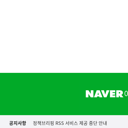
하
단
배
너
영
역
공지사항
정책브리핑 RSS 서비스 제공 중단 안내