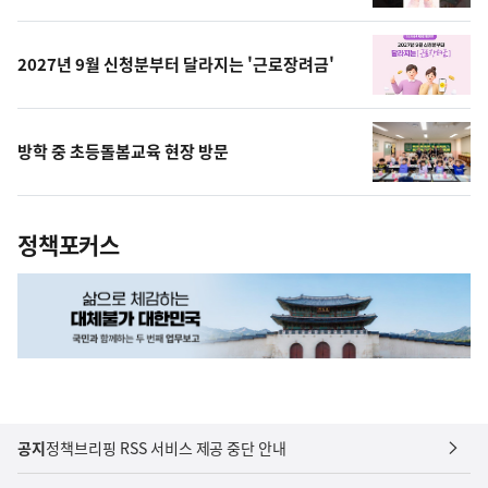
영
상
2027년 9월 신청분부터 달라지는 '근로장려금'
방학 중 초등돌봄교육 현장 방문
정책포커스
공지
정책브리핑 RSS 서비스 제공 중단 안내