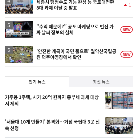
락
세종시 행정수도 기능 완성 등 국토대전환
1
8대 과제 이달 중 발표
단
계
상
승
영
"수익 때문에?" 공포 마케팅으로 번진 가
NEW
짜 날씨 정보의 실체
상
'안전한 계곡이 국민 품으로' 월악산국립공
NEW
원 덕주야영장에서 확인
인
인기 뉴스
최신 뉴스
기,
인
기
최
거주용 1주택, 시가 20억 원까지 종부세 과세 대상
뉴
서 제외
신,
스
오
'서울대 10개 만들기' 본격화…거점 국립대 3곳 신
늘
속 선정
의