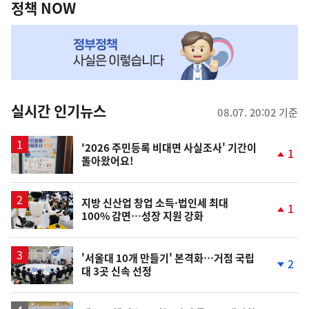
책
정책 NOW
NOW,
MY
맞
춤
뉴
실시간 인기뉴스
08.07. 20:02 기준
스
'2026 주민등록 비대면 사실조사' 기간이
1
돌아왔어요!
단
계
상
승
지방 신산업 창업 소득·법인세 최대
1
100% 감면…성장 지원 강화
단
계
상
승
'서울대 10개 만들기' 본격화…거점 국립
2
대 3곳 신속 선정
단
계
하