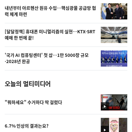
영
내년부터 아르헨산 원유 수입…핵심광물 공급망 협
상
력 체계 마련
,
오
[달달정책] 휴대폰 미니멀리즘의 실현…KTX·SRT
예매 한 번에 끝!
늘
의
'국가 AI 컴퓨팅센터' 첫 삽…1만 5000장 규모
사
·2028년 완공
진
오늘의 멀티미디어
"뭐하세요" 수거하다 딱 걸렸다
영
상
6.7% 인상의 결과는요?