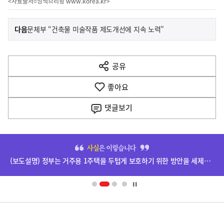
<자료출처=정책브리핑
www.korea.kr
>
이
기
다음
문체부 “건축물 미술작품 제도개선에 지속 노력”
사
전
다
공유
열
음
기
좋아요
기
사
댓글
보기
히
단
(보도설명) 정부는 거주용 1주택을 두텁게 보호하기 위한 방안을 세제개편안에 담았습니다.
배
너
영
정
역