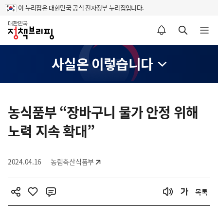
이 누리집은 대한민국 공식 전자정부 누리집입니다.
홈
알림설정 바로가기
검색 바로가기
메뉴 열기
사실은 이렇습니다
콘
텐
농식품부 “장바구니 물가 안정 위해
츠
노력 지속 확대”
영
역
2024.04.16
농림축산식품부
목록