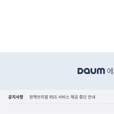
하
단
배
너
영
역
공지사항
정책브리핑 RSS 서비스 제공 중단 안내
(설명) 프레시안, "인
고용노동부