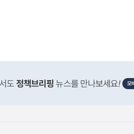
사
신매매방지법 걸린 '우즈벡 인력 송출'...성평등부,노동·
실