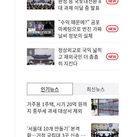
완성 등 국토대전환 8
NEW
대 과제 이달 중 발표
"수익 때문에?" 공포
마케팅으로 번진 가짜
NEW
날씨 정보의 실체
정상외교로 국익 넓히
고 재외국민 더 촘촘
NEW
히 지킨다
인기뉴스
최신뉴스
거주용 1주택, 시가 20억 원까
지 종부세 과세 대상서 제외
'서울대 10개 만들기' 본격
화…거점 국립대 3곳 신속 선