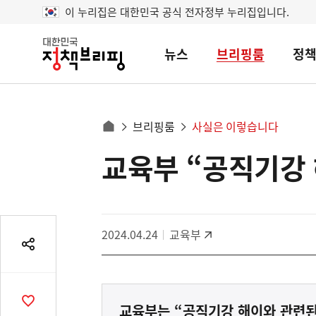
이 누리집은 대한민국 공식 전자정부 누리집입니다.
뉴스
브리핑룸
정
대
한
민
국
정
사
브리핑룸
사실은 이렇습니다
책
홈
브
이
으
교육부 “공직기강 
콘
리
트
로
핑
텐
이
츠
동
영
경
2024.04.24
교육부
역
로
공
유
열
기
공
교육부는 “공직기강 해이와 관련된