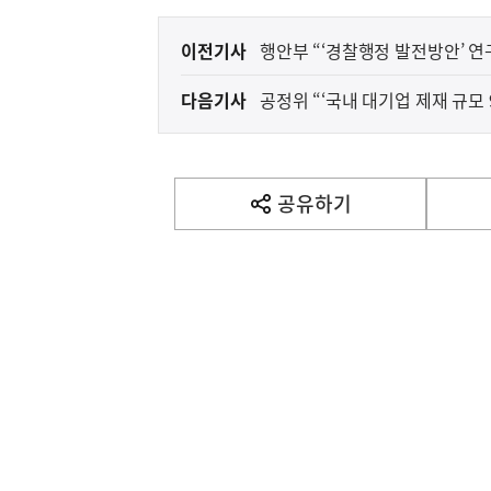
이
이전기사
행안부 “‘경찰행정 발전방안’ 연
전
다음기사
공정위 “‘국내 대기업 제재 규모 
다
음
기
사
공유하기
열
기
영
역