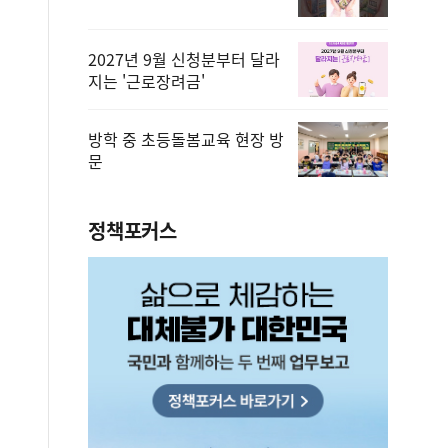
2027년 9월 신청분부터 달라
지는 '근로장려금'
방학 중 초등돌봄교육 현장 방
문
정책포커스