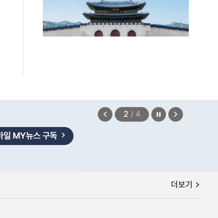
정지
이
다
2
/
4
전
음
보
보
기
기
공지사항
더보기
법무부에 개선 요청" 관련