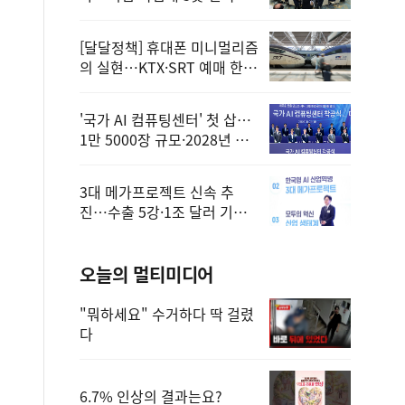
정
[달달정책] 휴대폰 미니멀리즘
의 실현…KTX·SRT 예매 한
번에 끝!
'국가 AI 컴퓨팅센터' 첫 삽…
1만 5000장 규모·2028년 완
공
3대 메가프로젝트 신속 추
진…수출 5강·1조 달러 기반
구축
오늘의 멀티미디어
"뭐하세요" 수거하다 딱 걸렸
다
6.7% 인상의 결과는요?