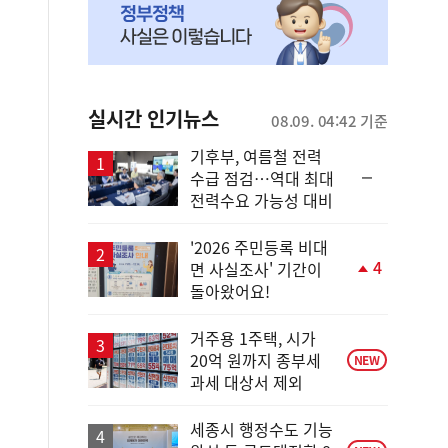
실시간 인기뉴스
08.09. 04:42 기준
기후부, 여름철 전력
순
수급 점검…역대 최대
위
전력수요 가능성 대비
동
일
'2026 주민등록 비대
4
면 사실조사' 기간이
단
돌아왔어요!
계
상
승
거주용 1주택, 시가
20억 원까지 종부세
NEW
과세 대상서 제외
세종시 행정수도 기능