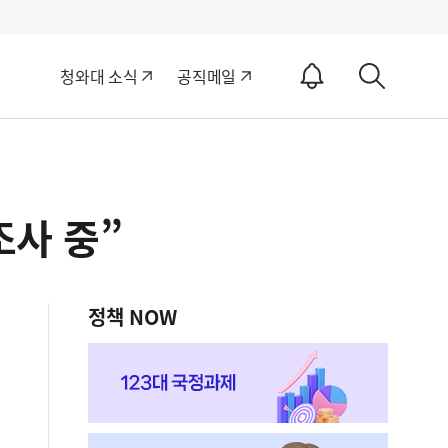
알
청와대 소식
공직메일
림
상
ON
세
검
색
조사 중”
정책 NOW