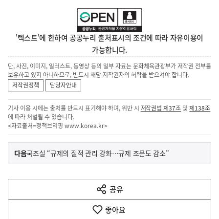
'텍스트'에 한하여 공공누리 출처표시의 조건에 따라 자유이용이
가능합니다.
단, 사진, 이미지, 일러스트, 동영상 등의 일부 자료는 문화체육관광부가 저작권 전부를
보유하고 있지 아니하므로, 반드시 해당 저작권자의 허락을 받으셔야 합니다.
저작권정책
담당자안내
기사 이용 시에는 출처를 반드시 표기해야 하며, 위반 시
저작권법 제37조
및
제138조
에 따라 처벌될 수 있습니다.
<자료출처=정책브리핑
www.korea.kr
>
이
기
다음
국조실 “규제의 질적 관리 강화…규제 조문도 감소”
사
전
다
공유
열
음
기
좋아요
기