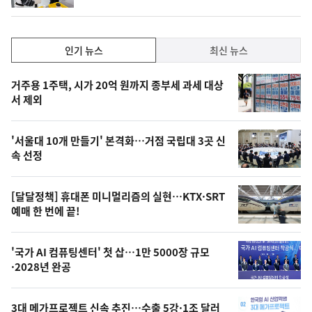
동
일
인
인기 뉴스
최신 뉴스
기,
인
기
최
거주용 1주택, 시가 20억 원까지 종부세 과세 대상
뉴
서 제외
신,
스
오
'서울대 10개 만들기' 본격화…거점 국립대 3곳 신
늘
속 선정
의
영
[달달정책] 휴대폰 미니멀리즘의 실현…KTX·SRT
상
예매 한 번에 끝!
,
오
'국가 AI 컴퓨팅센터' 첫 삽…1만 5000장 규모
·2028년 완공
늘
의
3대 메가프로젝트 신속 추진…수출 5강·1조 달러