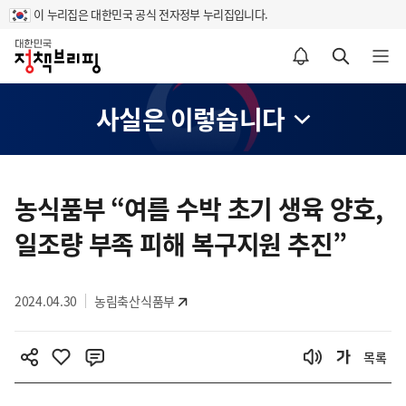
이 누리집은 대한민국 공식 전자정부 누리집입니다.
홈
알림설정 바로가기
검색 바로가기
메뉴 열기
사실은 이렇습니다
콘
텐
농식품부 “여름 수박 초기 생육 양호,
츠
일조량 부족 피해 복구지원 추진”
영
역
2024.04.30
농림축산식품부
목록