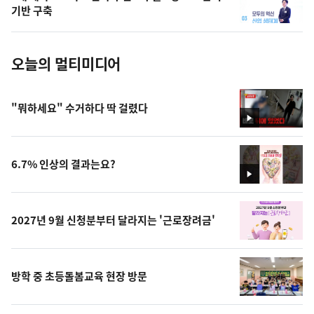
사
기반 구축
진
오늘의 멀티미디어
"뭐하세요" 수거하다 딱 걸렸다
영
상
6.7% 인상의 결과는요?
영
상
2027년 9월 신청분부터 달라지는 '근로장려금'
방학 중 초등돌봄교육 현장 방문