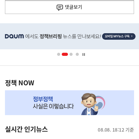
사
댓글
보기
히
단
배
너
영
정
역
책
정책 NOW
NOW,
MY
맞
춤
뉴
실시간 인기뉴스
08.08. 18:12 기준
스