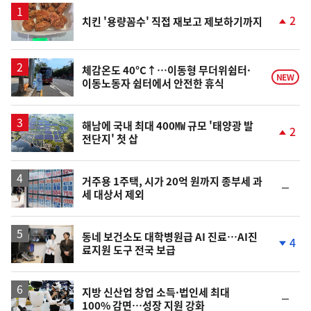
2
치킨 '용량꼼수' 직접 재보고 제보하기까지
단
계
상
승
체감온도 40°C↑…이동형 무더위쉼터·
NEW
이동노동자 쉼터에서 안전한 휴식
해남에 국내 최대 400㎿ 규모 '태양광 발
2
전단지' 첫 삽
단
계
상
승
거주용 1주택, 시가 20억 원까지 종부세 과
순
세 대상서 제외
위
동
일
동네 보건소도 대학병원급 AI 진료…AI진
4
료지원 도구 전국 보급
단
계
하
락
지방 신산업 창업 소득·법인세 최대
순
100% 감면…성장 지원 강화
위