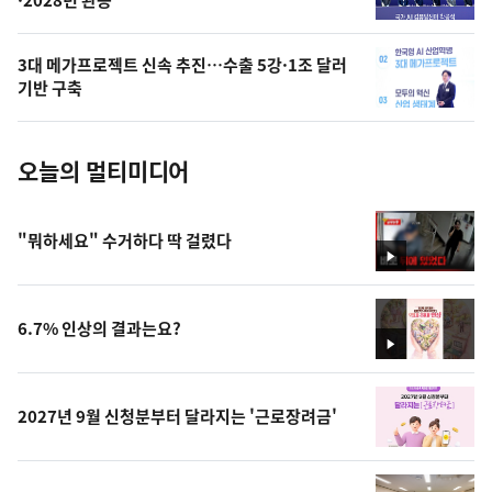
·2028년 완공
늘
의
3대 메가프로젝트 신속 추진…수출 5강·1조 달러
사
기반 구축
진
오늘의 멀티미디어
"뭐하세요" 수거하다 딱 걸렸다
영
상
6.7% 인상의 결과는요?
영
상
2027년 9월 신청분부터 달라지는 '근로장려금'