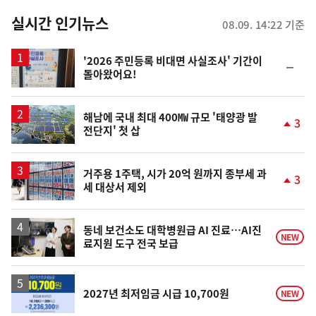
춤
뉴
실시간 인기뉴스
08.09. 14:22 기준
스
'2026 주민등록 비대면 사실조사' 기간이
순
돌아왔어요!
위
동
일
해남에 국내 최대 400㎿ 규모 '태양광 발
3
전단지' 첫 삽
단
계
상
승
거주용 1주택, 시가 20억 원까지 종부세 과
3
세 대상서 제외
단
계
상
승
동네 보건소도 대학병원급 AI 진료…AI진
NEW
료지원 도구 전국 보급
2027년 최저임금 시급 10,700원
NEW