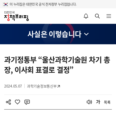
이 누리집은 대한민국 공식 전자정부 누리집입니다.
홈
알림설정 바로가기
검색 바로가기
메뉴 열기
사실은 이렇습니다
콘
텐
과기정통부 “울산과학기술원 차기 총
츠
장, 이사회 표결로 결정”
영
역
2024.05.07
과학기술정보통신부
목록