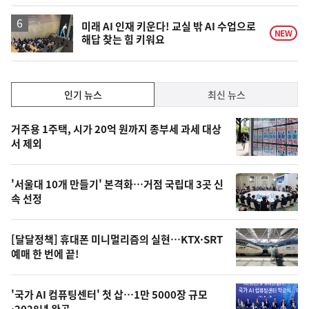
미래 AI 인재 키운다! 교실 밖 AI 수업으로
NEW
해답 찾는 힘 키워요
인
인기 뉴스
최신 뉴스
기,
인
기
최
거주용 1주택, 시가 20억 원까지 종부세 과세 대상
뉴
서 제외
신,
스
오
'서울대 10개 만들기' 본격화…거점 국립대 3곳 신
늘
속 선정
의
영
[달달정책] 휴대폰 미니멀리즘의 실현…KTX·SRT
상
예매 한 번에 끝!
,
오
'국가 AI 컴퓨팅센터' 첫 삽…1만 5000장 규모