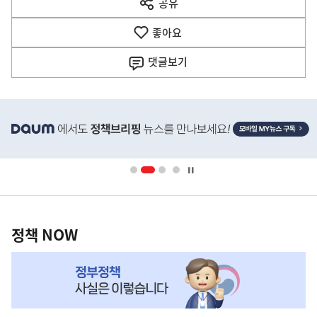
공유
열
음
기
좋아요
기
사
댓글
보기
히
단
배
너
영
정
역
책
정책 NOW
NOW,
MY
맞