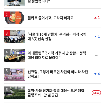
확 줄였습니다"
단
계
상
승
1
밀키트 들어가고, 도라지 빠지고
단
계
상
승
'서울대 10개 만들기' 본격화…거점 국립
1
대 3곳 신속 선정
단
계
하
락
이 대통령 "국가적 기후 재난 상황…정책
순
대응 최대치로 올려야"
위
동
일
영
선크림, 그렇게 바르면 차단이 아니라 차단
4
당해요!
상
단
계
하
락
폭염·가뭄 장기화 총력 대응…드론 예찰·
NEW
쿨링조끼 3만 벌 공급