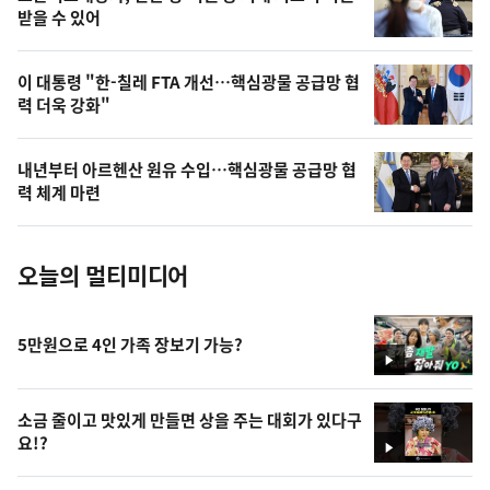
상
받을 수 있어
,
오
이 대통령 "한-칠레 FTA 개선…핵심광물 공급망 협
력 더욱 강화"
늘
의
내년부터 아르헨산 원유 수입…핵심광물 공급망 협
사
력 체계 마련
진
오늘의 멀티미디어
5만원으로 4인 가족 장보기 가능?
영
상
소금 줄이고 맛있게 만들면 상을 주는 대회가 있다구
요!?
영
상