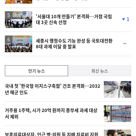
'서울대 10개 만들기' 본격화…거점 국립
1
대 3곳 신속 선정
단
계
하
락
세종시 행정수도 기능 완성 등 국토대전환
순
8대 과제 이달 중 발표
위
동
일
인
인기 뉴스
최신 뉴스
기,
인
기
최
국내 첫 '한국형 이지스구축함' 건조 본격화…2032
뉴
년 해군 인도
신,
스
오
거주용 1주택, 시가 20억 원까지 종부세 과세 대상
늘
서 제외
의
영
보훈의료대상자, 인근 병·의원 등 치매 치료비 지원