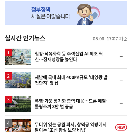
NOW,
MY
맞
춤
뉴
실시간 인기뉴스
08.06. 17:07 기준
스
철강·석유화학 등 주력산업 AI 제조 혁
순
신…잠재성장률 높인다
위
동
일
해남에 국내 최대 400㎿ 규모 '태양광 발
순
전단지' 첫 삽
위
동
일
폭염·가뭄 장기화 총력 대응…드론 예찰·
순
쿨링조끼 3만 벌 공급
위
동
일
무더위 잊는 궁궐 피서, 창덕궁 약방에서
NEW
달이는 '조선 왕실 보양 비법'