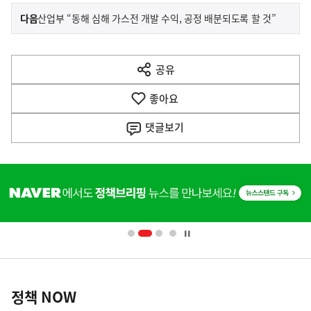
이
기
다음
산업부 “동해 심해 가스전 개발 수익, 공정 배분되도록 할 것”
사
전
다
공유
열
음
기
좋아요
기
사
댓글
보기
히
단
배
너
영
정
역
책
정책 NOW