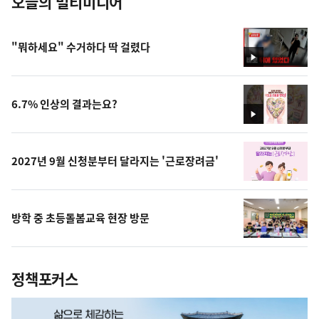
오늘의 멀티미디어
"뭐하세요" 수거하다 딱 걸렸다
영
상
6.7% 인상의 결과는요?
영
상
2027년 9월 신청분부터 달라지는 '근로장려금'
방학 중 초등돌봄교육 현장 방문
정책포커스