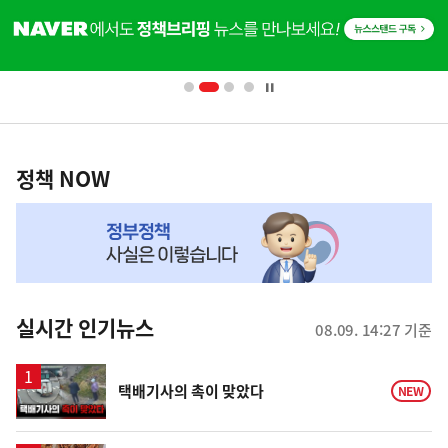
히
단
배
너
영
정
역
책
정책 NOW
NOW,
MY
맞
춤
뉴
실시간 인기뉴스
08.09. 14:27 기준
스
영
택배기사의 촉이 맞았다
NEW
상