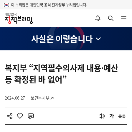
이 누리집은 대한민국 공식 전자정부 누리집입니다.
홈
알림설정 바로가기
검색 바로가기
메뉴 열기
사실은 이렇습니다
콘
텐
복지부 “지역필수의사제 내용·예산
츠
등 확정된 바 없어”
영
역
2024.06.27
보건복지부
목록