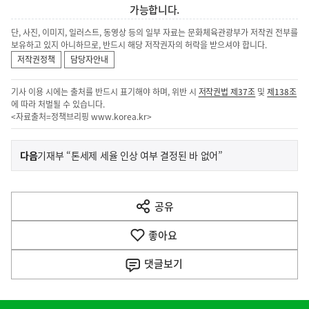
가능합니다.
단, 사진, 이미지, 일러스트, 동영상 등의 일부 자료는 문화체육관광부가 저작권 전부를
보유하고 있지 아니하므로, 반드시 해당 저작권자의 허락을 받으셔야 합니다.
저작권정책
담당자안내
기사 이용 시에는 출처를 반드시 표기해야 하며, 위반 시
저작권법 제37조
및
제138조
에 따라 처벌될 수 있습니다.
<자료출처=정책브리핑
www.korea.kr
>
이
기
다음
기재부 “톤세제 세율 인상 여부 결정된 바 없어”
사
전
다
공유
열
음
기
좋아요
기
사
댓글
보기