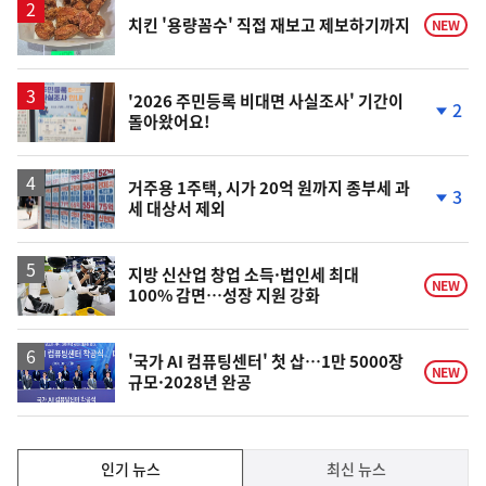
치킨 '용량꼼수' 직접 재보고 제보하기까지
NEW
'2026 주민등록 비대면 사실조사' 기간이
2
돌아왔어요!
단
계
하
락
거주용 1주택, 시가 20억 원까지 종부세 과
3
세 대상서 제외
단
계
하
락
지방 신산업 창업 소득·법인세 최대
NEW
100% 감면…성장 지원 강화
'국가 AI 컴퓨팅센터' 첫 삽…1만 5000장
NEW
규모·2028년 완공
인
인기 뉴스
최신 뉴스