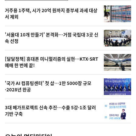
기,
인
기
최
거주용 1주택, 시가 20억 원까지 종부세 과세 대상
뉴
서 제외
신,
스
오
'서울대 10개 만들기' 본격화…거점 국립대 3곳 신
늘
속 선정
의
영
[달달정책] 휴대폰 미니멀리즘의 실현…KTX·SRT
상
예매 한 번에 끝!
,
오
'국가 AI 컴퓨팅센터' 첫 삽…1만 5000장 규모
·2028년 완공
늘
의
3대 메가프로젝트 신속 추진…수출 5강·1조 달러
사
기반 구축
진