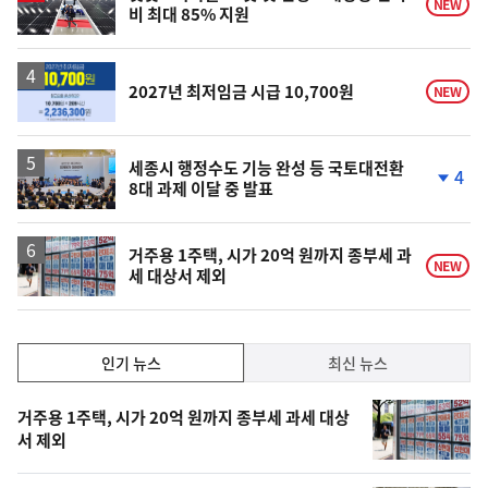
NEW
비 최대 85% 지원
2027년 최저임금 시급 10,700원
NEW
세종시 행정수도 기능 완성 등 국토대전환
4
8대 과제 이달 중 발표
단
계
하
락
거주용 1주택, 시가 20억 원까지 종부세 과
NEW
세 대상서 제외
인
인기 뉴스
최신 뉴스
기,
인
기
최
거주용 1주택, 시가 20억 원까지 종부세 과세 대상
뉴
서 제외
신,
스