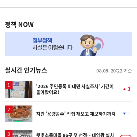
영
정
역
책
정책 NOW
NOW,
MY
맞
춤
뉴
실시간 인기뉴스
08.08. 20:22 기준
스
'2026 주민등록 비대면 사실조사' 기간이
3
돌아왔어요!
단
계
상
승
1
치킨 '용량꼼수' 직접 재보고 제보하기까지
단
계
하
락
햇빛소득마을 86곳 첫 선정…태양광 설치