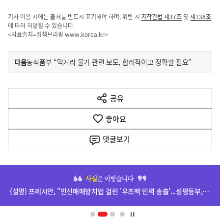
기사 이용 시에는 출처를 반드시 표기해야 하며, 위반 시
저작권법 제37조
및
제138조
에 따라 처벌될 수 있습니다.
<자료출처=정책브리핑
www.korea.kr
>
이
기
다음
농식품부 “먹거리 물가 관련 보도, 합리적이고 정확할 필요”
사
전
다
공유
열
음
기
좋아요
기
사
댓글
보기
히
단
(설명) 프레시안, "인신매매방지법 걸린 '우즈벡 인력 송출'...성평등부,노동·법무부에 개선 요청" 관련
배
너