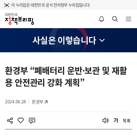
이 누리집은 대한민국 공식 전자정부 누리집입니다.
홈
알림설정 바로가기
검색 바로가기
메뉴 열기
사실은 이렇습니다
콘
텐
환경부 “폐배터리 운반·보관 및 재활
츠
용 안전관리 강화 계획”
영
역
2024.06.28
환경부
목록