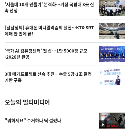
오
'서울대 10개 만들기' 본격화…거점 국립대 3곳 신
늘
속 선정
의
영
[달달정책] 휴대폰 미니멀리즘의 실현…KTX·SRT
상
예매 한 번에 끝!
,
오
'국가 AI 컴퓨팅센터' 첫 삽…1만 5000장 규모
·2028년 완공
늘
의
3대 메가프로젝트 신속 추진…수출 5강·1조 달러
사
기반 구축
진
오늘의 멀티미디어
"뭐하세요" 수거하다 딱 걸렸다
영