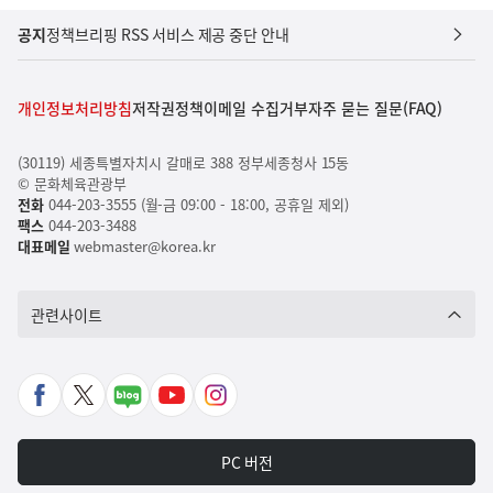
공지
정책브리핑 RSS 서비스 제공 중단 안내
개인정보처리방침
저작권정책
이메일 수집거부
자주 묻는 질문(FAQ)
(30119) 세종특별자치시 갈매로 388 정부세종청사 15동
© 문화체육관광부
전화
044-203-3555 (월-금 09:00 - 18:00, 공휴일 제외)
팩스
044-203-3488
대표메일
webmaster@korea.kr
관련사이트
페
X
네
유
인
이
바
이
튜
스
스
로
버
브
타
PC 버전
북
가
포
바
그