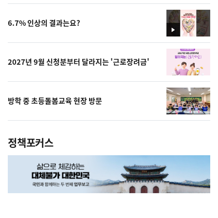
상
6.7% 인상의 결과는요?
영
상
2027년 9월 신청분부터 달라지는 '근로장려금'
방학 중 초등돌봄교육 현장 방문
정책포커스