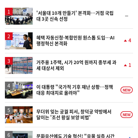
스
'서울대 10개 만들기' 본격화…거점 국립
순
대 3곳 신속 선정
위
동
일
혜택 자동신청·복합민원 원스톱 도입…AI
4
행정혁신 본격화
단
계
상
승
거주용 1주택, 시가 20억 원까지 종부세 과
1
세 대상서 제외
단
계
상
승
이 대통령 "국가적 기후 재난 상황…정책
NEW
대응 최대치로 올려야"
무더위 잊는 궁궐 피서, 창덕궁 약방에서
NEW
달이는 '조선 왕실 보양 비법'
문화유산에도 기술 혁신! "유물 실측 시간