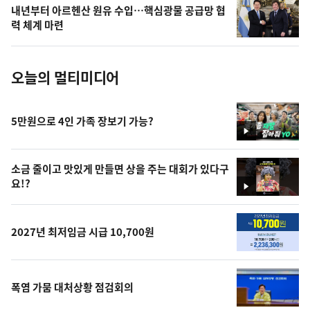
의
내년부터 아르헨산 원유 수입…핵심광물 공급망 협
사
력 체계 마련
진
오늘의 멀티미디어
5만원으로 4인 가족 장보기 가능?
영
상
소금 줄이고 맛있게 만들면 상을 주는 대회가 있다구
요!?
영
상
2027년 최저임금 시급 10,700원
폭염 가뭄 대처상황 점검회의