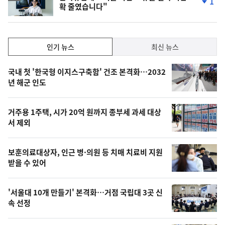
1
확 줄였습니다"
단
계
하
락
인
인기 뉴스
최신 뉴스
기,
인
기
최
국내 첫 '한국형 이지스구축함' 건조 본격화…2032
뉴
년 해군 인도
신,
스
오
거주용 1주택, 시가 20억 원까지 종부세 과세 대상
늘
서 제외
의
영
보훈의료대상자, 인근 병·의원 등 치매 치료비 지원
상
받을 수 있어
,
오
'서울대 10개 만들기' 본격화…거점 국립대 3곳 신
속 선정
늘