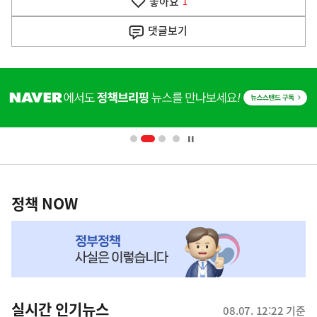
좋아요
기
1
사
댓글
보기
히
단
배
너
영
정
역
책
정책 NOW
NOW,
MY
맞
춤
뉴
실시간 인기뉴스
08.07. 12:22 기준