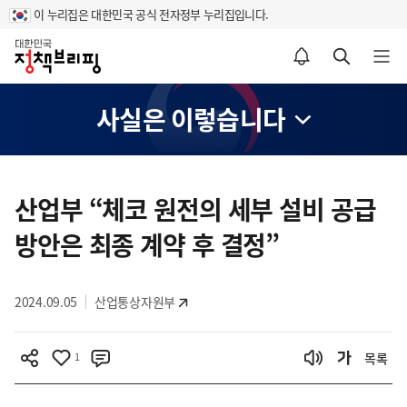
이 누리집은 대한민국 공식 전자정부 누리집입니다.
홈
알림설정 바로가기
검색 바로가기
메뉴 열기
사실은 이렇습니다
콘
텐
산업부 “체코 원전의 세부 설비 공급
츠
방안은 최종 계약 후 결정”
영
역
2024.09.05
산업통상자원부
1
목록