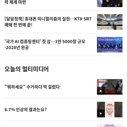
상
력 체계 마련
,
오
[달달정책] 휴대폰 미니멀리즘의 실현…KTX·SRT
예매 한 번에 끝!
늘
의
'국가 AI 컴퓨팅센터' 첫 삽…1만 5000장 규모
사
·2028년 완공
진
오늘의 멀티미디어
"뭐하세요" 수거하다 딱 걸렸다
영
상
6.7% 인상의 결과는요?
영
상