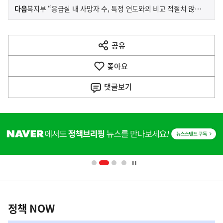
이
기
다음
복지부 “응급실 내 사망자 수, 특정 연도와의 비교 적절치 않아”
사
전
다
공유
열
음
기
좋아요
기
사
댓글
보기
히
단
배
너
영
정
역
책
정책 NOW
NOW,