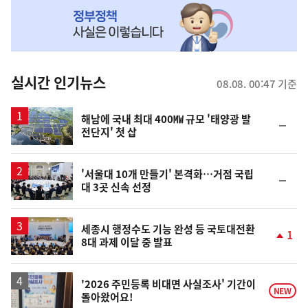
MY
맞
춤
뉴
실시간 인기뉴스
08.08. 00:47 기준
스
해남에 국내 최대 400㎿ 규모 '태양광 발
순
전단지' 첫 삽
위
동
일
'서울대 10개 만들기' 본격화…거점 국립
순
대 3곳 신속 선정
위
동
일
세종시 행정수도 기능 완성 등 국토대전환
1
8대 과제 이달 중 발표
단
계
상
승
'2026 주민등록 비대면 사실조사' 기간이
NEW
돌아왔어요!