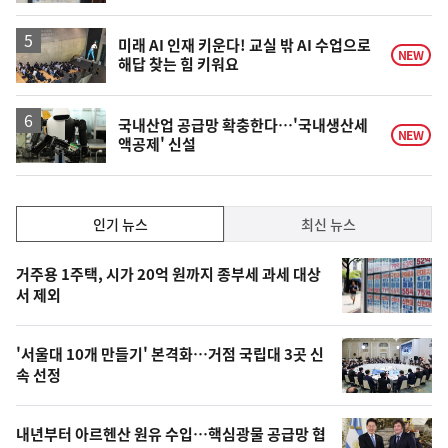
미래 AI 인재 키운다! 교실 밖 AI 수업으로
NEW
해답 찾는 힘 키워요
국내산업 공급망 확충한다…'국내생산세
NEW
액공제' 신설
인
인기 뉴스
최신 뉴스
기,
인
기
최
거주용 1주택, 시가 20억 원까지 종부세 과세 대상
뉴
서 제외
신,
스
오
'서울대 10개 만들기' 본격화…거점 국립대 3곳 신
늘
속 선정
의
영
내년부터 아르헨산 원유 수입…핵심광물 공급망 협