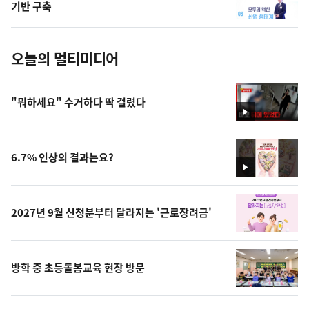
사
기반 구축
진
오늘의 멀티미디어
"뭐하세요" 수거하다 딱 걸렸다
영
상
6.7% 인상의 결과는요?
영
상
2027년 9월 신청분부터 달라지는 '근로장려금'
방학 중 초등돌봄교육 현장 방문