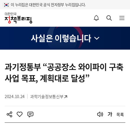
이 누리집은 대한민국 공식 전자정부 누리집입니다.
홈
알림설정 바로가기
검색 바로가기
메뉴 열기
사실은 이렇습니다
콘
텐
과기정통부 “공공장소 와이파이 구축
츠
사업 목표, 계획대로 달성”
영
역
2024.10.24
과학기술정보통신부
목록