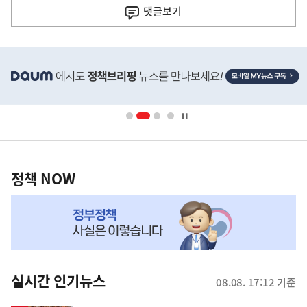
사
댓글
보기
히
단
배
너
영
정
역
책
정책 NOW
NOW,
MY
맞
춤
뉴
실시간 인기뉴스
08.08. 17:12 기준
스