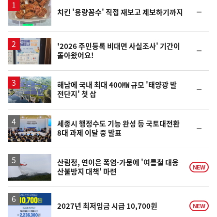
순
치킨 '용량꼼수' 직접 재보고 제보하기까지
위
동
일
'2026 주민등록 비대면 사실조사' 기간이
순
돌아왔어요!
위
동
일
해남에 국내 최대 400㎿ 규모 '태양광 발
순
전단지' 첫 삽
위
동
일
세종시 행정수도 기능 완성 등 국토대전환
순
8대 과제 이달 중 발표
위
동
일
산림청, 연이은 폭염·가뭄에 '여름철 대응
NEW
산불방지 대책' 마련
2027년 최저임금 시급 10,700원
NEW