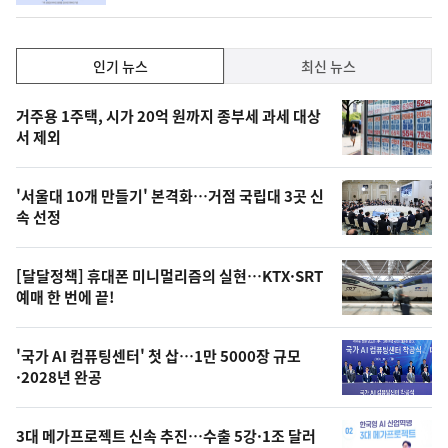
인
인기 뉴스
최신 뉴스
기,
인
기
최
거주용 1주택, 시가 20억 원까지 종부세 과세 대상
뉴
서 제외
신,
스
오
'서울대 10개 만들기' 본격화…거점 국립대 3곳 신
늘
속 선정
의
영
[달달정책] 휴대폰 미니멀리즘의 실현…KTX·SRT
상
예매 한 번에 끝!
,
오
'국가 AI 컴퓨팅센터' 첫 삽…1만 5000장 규모
·2028년 완공
늘
의
3대 메가프로젝트 신속 추진…수출 5강·1조 달러