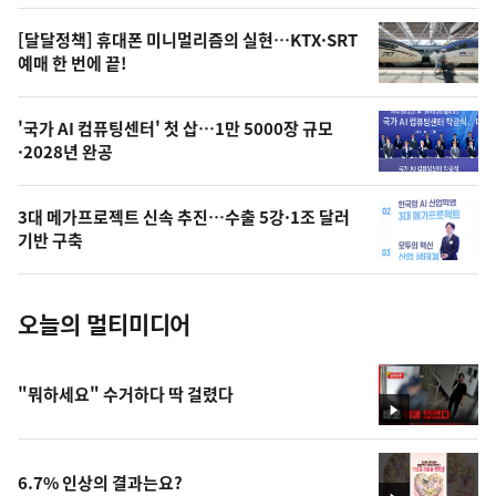
의
영
[달달정책] 휴대폰 미니멀리즘의 실현…KTX·SRT
상
예매 한 번에 끝!
,
오
'국가 AI 컴퓨팅센터' 첫 삽…1만 5000장 규모
·2028년 완공
늘
의
3대 메가프로젝트 신속 추진…수출 5강·1조 달러
사
기반 구축
진
오늘의 멀티미디어
"뭐하세요" 수거하다 딱 걸렸다
영
상
6.7% 인상의 결과는요?