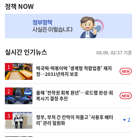
책
정책 NOW
NOW,
MY
맞
춤
뉴
실시간 인기뉴스
08.09. 02:37 기준
스
떡국떡·떡볶이떡 '생계형 적합업종' 재지
NEW
정…2031년까지 보호
올해 '전작권 회복 원년'…로드맵 완성·회
NEW
복시기 결정 추진
정부, 부처 간 칸막이 허물고 '사용후 배터
2
리' 관리 일원화
단
계
하