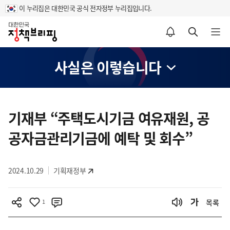
이 누리집은 대한민국 공식 전자정부 누리집입니다.
홈
알림설정 바로가기
검색 바로가기
메뉴 열기
사실은 이렇습니다
콘
텐
기재부 “주택도시기금 여유재원, 공
츠
공자금관리기금에 예탁 및 회수”
영
역
2024.10.29
기획재정부
1
목록