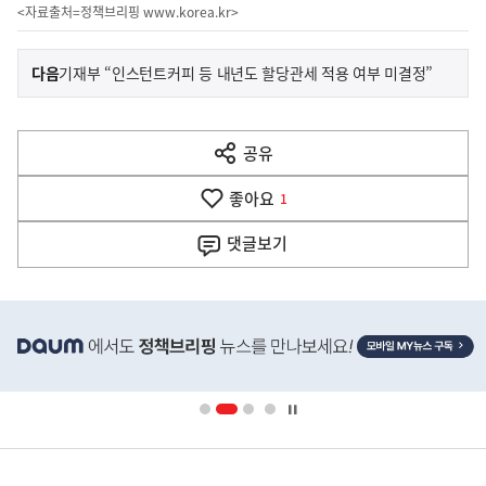
<자료출처=정책브리핑
www.korea.kr
>
이
기
다음
기재부 “인스턴트커피 등 내년도 할당관세 적용 여부 미결정”
사
전
다
공유
열
음
기
좋아요
기
1
사
댓글
보기
히
단
배
너
영
정
역