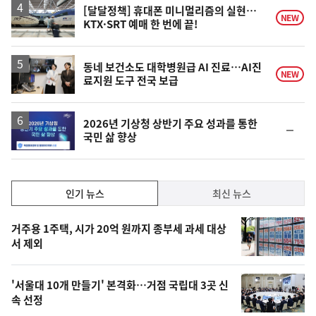
락
[달달정책] 휴대폰 미니멀리즘의 실현…
NEW
KTX·SRT 예매 한 번에 끝!
동네 보건소도 대학병원급 AI 진료…AI진
NEW
료지원 도구 전국 보급
2026년 기상청 상반기 주요 성과를 통한
순
국민 삶 향상
위
동
일
인
인기 뉴스
최신 뉴스
기,
인
기
최
거주용 1주택, 시가 20억 원까지 종부세 과세 대상
뉴
서 제외
신,
스
오
'서울대 10개 만들기' 본격화…거점 국립대 3곳 신
늘
속 선정