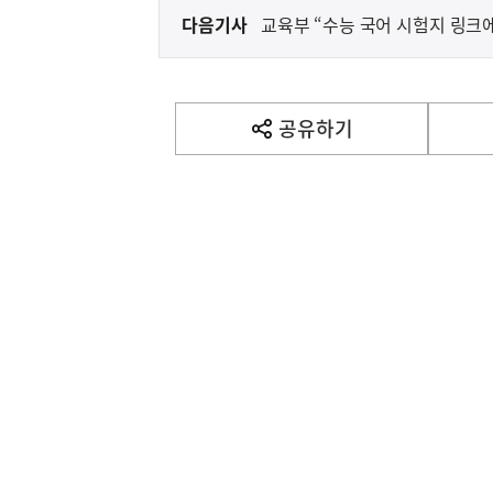
다음기사
교육부 “수능 국어 시험지 링크에
다
음
기
사
공유하기
열
기
영
역