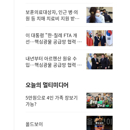
보훈의료대상자, 인근 병·의
원 등 치매 치료비 지원 받을
수 있어
이 대통령 "한-칠레 FTA 개
선…핵심광물 공급망 협력 더
욱 강화"
내년부터 아르헨산 원유 수
입…핵심광물 공급망 협력 체
계 마련
오늘의 멀티미디어
5만원으로 4인 가족 장보기
가능?
올드보이