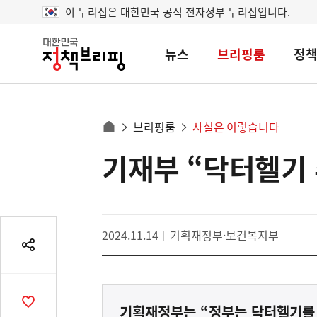
이 누리집은 대한민국 공식 전자정부 누리집입니다.
뉴스
브리핑룸
정
대
한
민
국
정
사
브리핑룸
사실은 이렇습니다
책
홈
브
이
으
기재부 “닥터헬기 
콘
리
트
로
핑
텐
이
츠
동
영
경
2024.11.14
기획재정부·보건복지부
역
로
공
유
열
기
공
기획재정부는 “정부는 닥터헬기를 