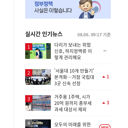
실시간 인기뉴스
08.06. 09:17 기준
다리가 보내는 위험
순
신호, 하지정맥류 이
위
렇게 관리해요
동
일
'서울대 10개 만들기'
1
본격화…거점 국립대
단
3곳 신속 선정
계
상
승
거주용 1주택, 시가
3
20억 원까지 종부세
단
과세 대상서 제외
계
상
승
모두의 미래를 위한
NEW