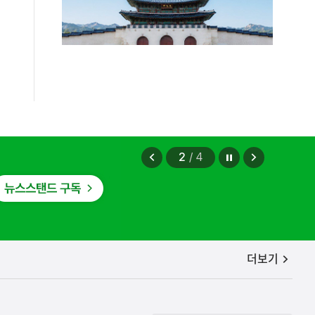
하고 있습니다
2026.08.06
정지
이
다
2
/
4
전
음
보
보
기
기
공지사항
더보기