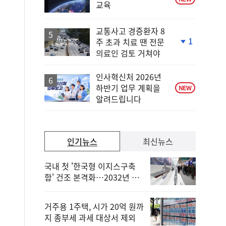
교육
교통사고 경증환자 8
1
주 초과 치료 땐 전문
단
의료인 검토 거쳐야
계
하
락
인사혁신처 2026년
하반기 업무 계획을
NEW
알려드립니다
인기뉴스
최신뉴스
국내 첫 '한국형 이지스구축
함' 건조 본격화…2032년 해
군 인도
거주용 1주택, 시가 20억 원까
지 종부세 과세 대상서 제외