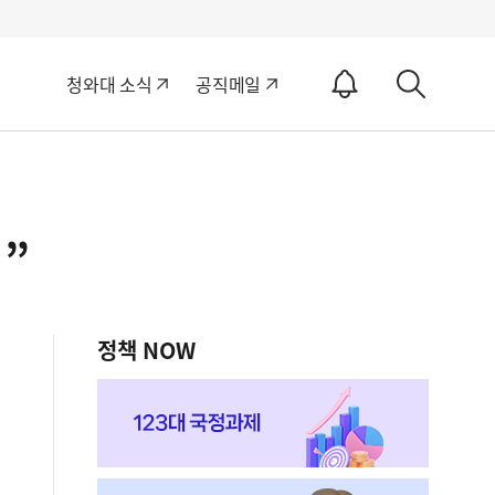
알
청와대 소식
공직메일
림
상
ON
세
검
색
”
정책 NOW