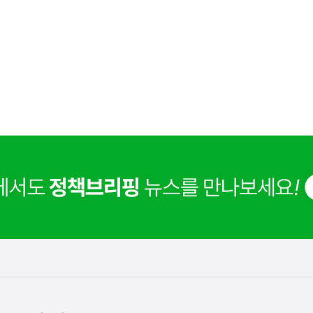
사
남권 반도체 국가산업단지는 관계기관 협의를 통해 추진
실
은
이
렇
습
니
다