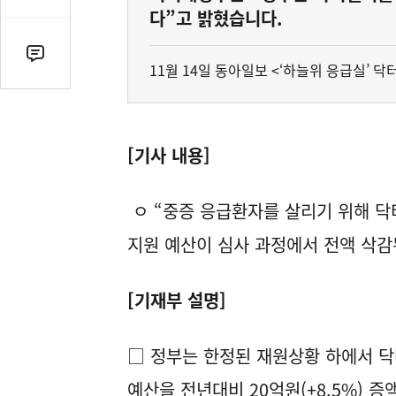
감
다”고 밝혔습니다.
수
댓
11월 14일 동아일보 <‘하늘위 응급실’
글
수
(클
릭
[기사 내용]
시
댓
ㅇ “중증 응급환자를 살리기 위해 
글
로
지원 예산이 심사 과정에서 전액 삭감
이
동)
[기재부 설명]
□ 정부는 한정된 재원상황 하에서 닥
예산을 전년대비 20억원(+8.5%) 