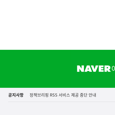
[해명] 호
국토교통부
하
단
배
너
영
역
공지사항
정책브리핑 RSS 서비스 제공 중단 안내