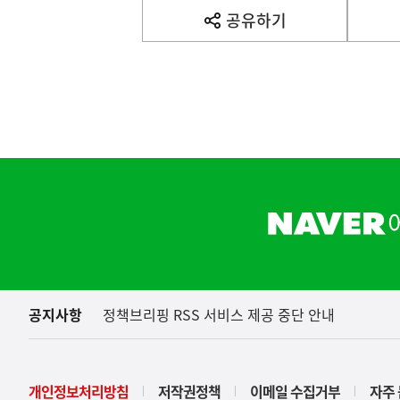
사
공유하기
열
기
영
역
하
단
배
너
영
역
공지사항
정책브리핑 RSS 서비스 제공 중단 안내
개인정보처리방침
저작권정책
이메일 수집거부
자주 