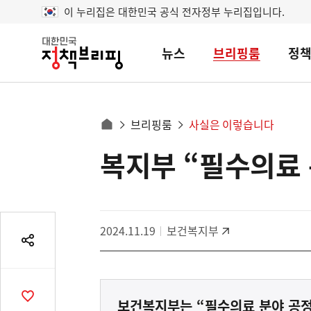
이 누리집은 대한민국 공식 전자정부 누리집입니다.
뉴스
브리핑룸
정
대
한
민
국
정
사
브리핑룸
사실은 이렇습니다
책
홈
브
이
으
복지부 “필수의료 
콘
리
트
로
핑
텐
이
츠
동
영
경
2024.11.19
보건복지부
역
로
공
유
열
기
공
보건복지부는 “필수의료 분야 공정