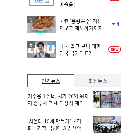
예술을!
치킨 '용량꼼수' 직접
4
재보고 제보하기까지
단
계
하
락
나… 알고 보니 대한
NEW
민국 국가대표?!
인기뉴스
최신뉴스
거주용 1주택, 시가 20억 원까
지 종부세 과세 대상서 제외
'서울대 10개 만들기' 본격
화…거점 국립대 3곳 신속 선
정