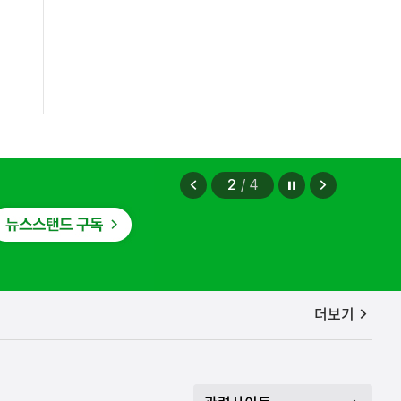
정지
이
다
2
/
4
전
음
보
보
기
기
공지사항
더보기