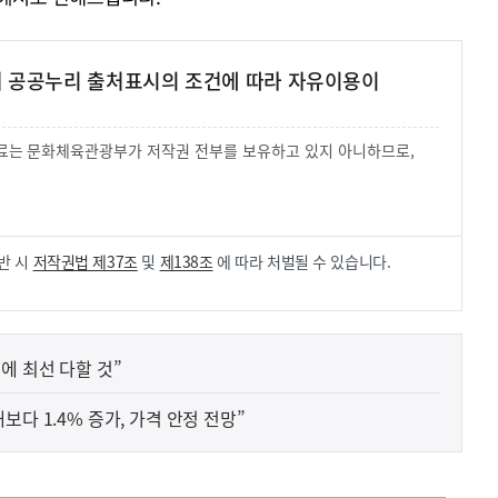
여 공공누리 출처표시의 조건에 따라 자유이용이
 자료는 문화체육관광부가 저작권 전부를 보유하고 있지 아니하므로,
.
반 시
저작권법 제37조
및
제138조
에 따라 처벌될 수 있습니다.
에 최선 다할 것”
다 1.4% 증가, 가격 안정 전망”
사
개발제한구역(그린벨트) 해제를 통한 주택공급 방안은 확
실
은