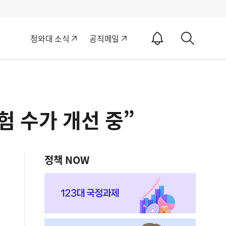
알
청와대 소식
공직메일
림
상
ON
세
검
색
험 수가 개선 중”
정책 NOW