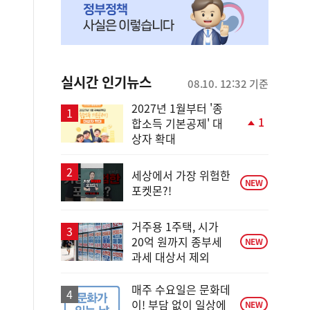
실시간 인기뉴스
08.10. 12:32 기준
2027년 1월부터 '종
1
합소득 기본공제' 대
단
상자 확대
계
상
승
세상에서 가장 위험한
NEW
포켓몬?!
거주용 1주택, 시가
20억 원까지 종부세
NEW
과세 대상서 제외
매주 수요일은 문화데
이! 부담 없이 일상에
NEW