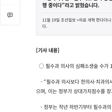
감
행 중이다”라고 밝혔습니다.
수
댓
11월 19일 조선일보 <의료 개혁 한다더
글
다.
수
(클
릭
시
[기사 내용]
댓
글
○ 필수과 의사의 심폐소생술 수가 17
로
이
동)
- “필수과 의사보다 한의사·치과의사
으며, 이는 정부가 상대가치점수를 장
- 정부는 작년 하반기부터 필수과의 