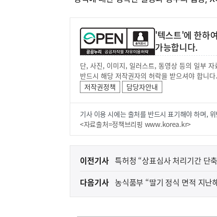
'텍스트'에 한하
가능합니다.
단, 사진, 이미지, 일러스트, 동영상 등의 일부
반드시 해당 저작권자의 허락을 받으셔야 합니다
저작권정책
담당자안내
기사 이용 시에는 출처를 반드시 표기해야 하며, 위
<자료출처=정책브리핑 www.korea.kr>
이
이전기사
특허청 “상표심사 처리기간 단축
전
다음기사
농식품부 “딸기 정식 면적 지난해보
다
음
[해명] 수도권 
국토교통부
기