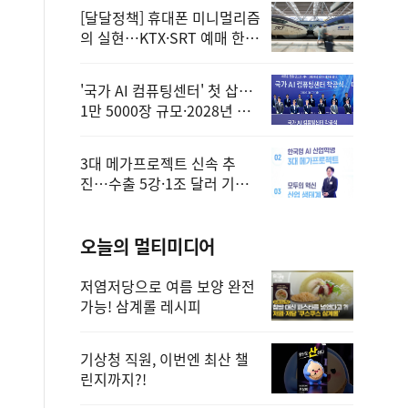
[달달정책] 휴대폰 미니멀리즘
의 실현…KTX·SRT 예매 한
번에 끝!
'국가 AI 컴퓨팅센터' 첫 삽…
1만 5000장 규모·2028년 완
공
3대 메가프로젝트 신속 추
진…수출 5강·1조 달러 기반
구축
오늘의 멀티미디어
저염저당으로 여름 보양 완전
가능! 삼계롤 레시피
기상청 직원, 이번엔 최산 챌
린지까지?!