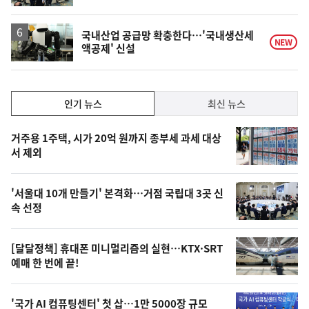
국내산업 공급망 확충한다…'국내생산세
NEW
액공제' 신설
인
인기 뉴스
최신 뉴스
기,
인
기
최
거주용 1주택, 시가 20억 원까지 종부세 과세 대상
뉴
서 제외
신,
스
오
'서울대 10개 만들기' 본격화…거점 국립대 3곳 신
늘
속 선정
의
영
[달달정책] 휴대폰 미니멀리즘의 실현…KTX·SRT
상
예매 한 번에 끝!
,
오
'국가 AI 컴퓨팅센터' 첫 삽…1만 5000장 규모