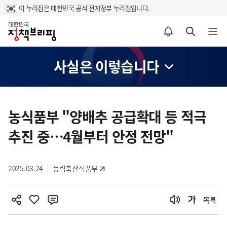
이 누리집은 대한민국 공식 전자정부 누리집입니다.
홈
알림설정 바로가기
검색 바로가기
메뉴 열기
사실은 이렇습니다
콘
텐
농식품부 "양배추 공급확대 등 적극
츠
추진 중…4월부터 안정 전망"
영
역
2025.03.24
농림축산식품부
목록