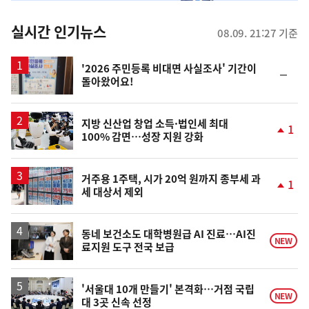
춤
뉴
실시간 인기뉴스
08.09. 21:27 기준
스
'2026 주민등록 비대면 사실조사' 기간이
순
돌아왔어요!
위
동
일
지방 신산업 창업 소득·법인세 최대
1
100% 감면…성장 지원 강화
단
계
상
승
거주용 1주택, 시가 20억 원까지 종부세 과
1
세 대상서 제외
단
계
상
승
동네 보건소도 대학병원급 AI 진료…AI진
NEW
료지원 도구 전국 보급
'서울대 10개 만들기' 본격화…거점 국립
NEW
대 3곳 신속 선정