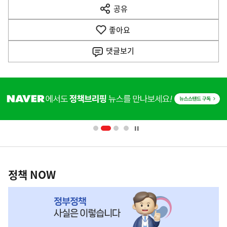
공유
열
음
기
좋아요
기
사
댓글
보기
히
단
배
너
영
정
역
책
정책 NOW
NOW,
MY
맞