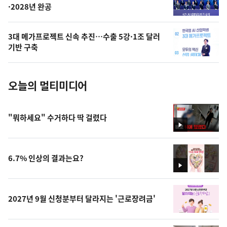
·2028년 완공
늘
의
3대 메가프로젝트 신속 추진…수출 5강·1조 달러
사
기반 구축
진
오늘의 멀티미디어
"뭐하세요" 수거하다 딱 걸렸다
영
상
6.7% 인상의 결과는요?
영
상
2027년 9월 신청분부터 달라지는 '근로장려금'