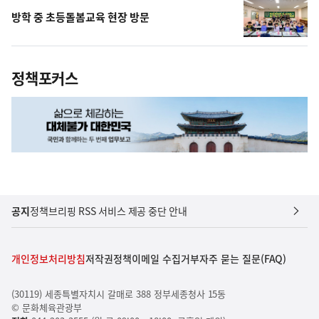
방학 중 초등돌봄교육 현장 방문
정책포커스
공지
정책브리핑 RSS 서비스 제공 중단 안내
개인정보처리방침
저작권정책
이메일 수집거부
자주 묻는 질문(FAQ)
(30119) 세종특별자치시 갈매로 388 정부세종청사 15동
© 문화체육관광부