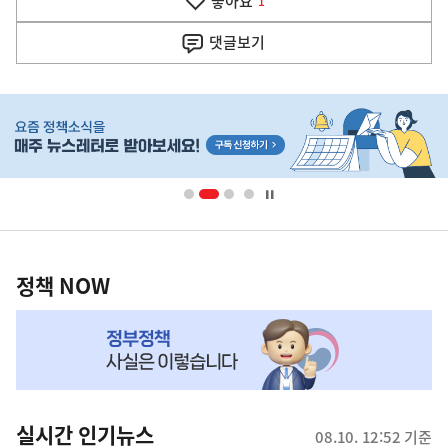
좋아요
기
1
사
댓글
보기
히
단
배
너
영
정
역
책
정책 NOW
NOW,
MY
맞
춤
뉴
실시간 인기뉴스
08.10. 12:52 기준