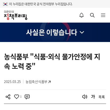
이 누리집은 대한민국 공식 전자정부 누리집입니다.
홈
알림설정 바로가기
검색 바로가기
메뉴 열기
사실은 이렇습니다
콘
텐
농식품부 "식품·외식 물가안정에 지
츠
속 노력 중"
영
역
2025.03.25
농림축산식품부
1
목록