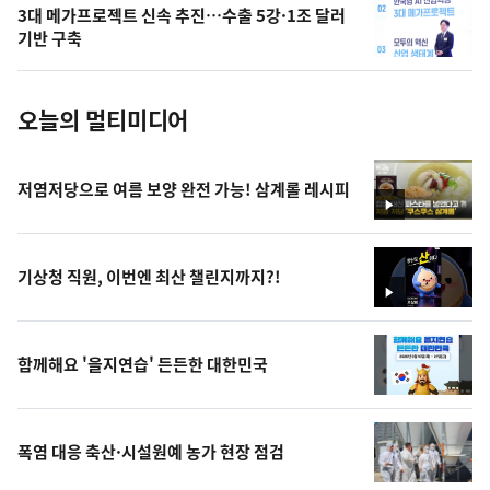
3대 메가프로젝트 신속 추진…수출 5강·1조 달러
사
기반 구축
진
오늘의 멀티미디어
저염저당으로 여름 보양 완전 가능! 삼계롤 레시피
영
상
기상청 직원, 이번엔 최산 챌린지까지?!
영
상
함께해요 '을지연습' 든든한 대한민국
폭염 대응 축산·시설원예 농가 현장 점검