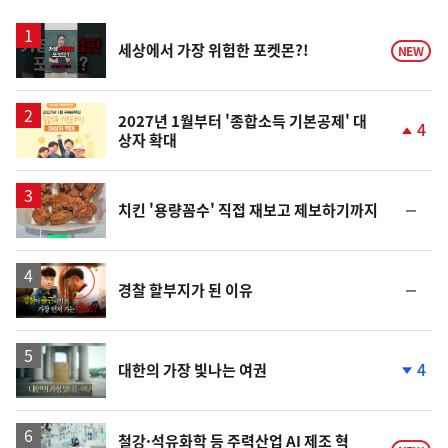
스
영
세상에서 가장 위험한 포켓몬?!
NEW
상
2027년 1월부터 '종합소득 기본공제' 대
4
상자 확대
단
계
상
승
순
치킨 '용량꼼수' 직접 재보고 제보하기까지
위
동
일
영
순
경찰 할부지가 된 이유
상
위
동
일
영
4
대한의 가장 빛나는 여권
상
단
계
하
락
철강·석유화학 등 주력산업 AI 제조 혁