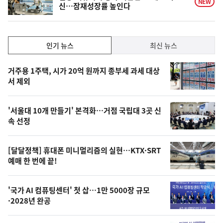
NEW
신…잠재성장률 높인다
인
인기 뉴스
최신 뉴스
기,
인
기
최
거주용 1주택, 시가 20억 원까지 종부세 과세 대상
뉴
서 제외
신,
스
오
'서울대 10개 만들기' 본격화…거점 국립대 3곳 신
늘
속 선정
의
영
[달달정책] 휴대폰 미니멀리즘의 실현…KTX·SRT
상
예매 한 번에 끝!
,
오
'국가 AI 컴퓨팅센터' 첫 삽…1만 5000장 규모
·2028년 완공
늘
의