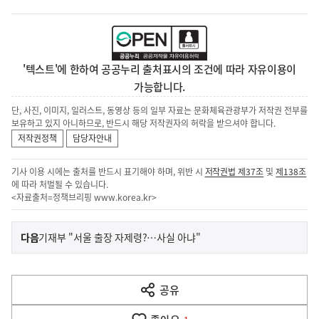
'텍스트'에 한하여 공공누리 출처표시의 조건에 따라 자유이용이
가능합니다.
단, 사진, 이미지, 일러스트, 동영상 등의 일부 자료는 문화체육관광부가 저작권 전부를
보유하고 있지 아니하므로, 반드시 해당 저작권자의 허락을 받으셔야 합니다.
저작권정책
담당자안내
기사 이용 시에는 출처를 반드시 표기해야 하며, 위반 시
저작권법 제37조
및
제138조
에 따라 처벌될 수 있습니다.
<자료출처=정책브리핑
www.korea.kr
>
이
기
다음
기재부 "서울 출장 자제령?…사실 아냐"
사
전
다
공유
열
음
기