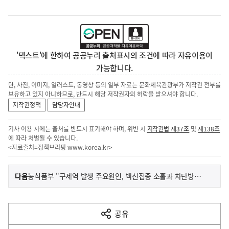
'텍스트'에 한하여 공공누리 출처표시의 조건에 따라 자유이용이
가능합니다.
단, 사진, 이미지, 일러스트, 동영상 등의 일부 자료는 문화체육관광부가 저작권 전부를
보유하고 있지 아니하므로, 반드시 해당 저작권자의 허락을 받으셔야 합니다.
저작권정책
담당자안내
기사 이용 시에는 출처를 반드시 표기해야 하며, 위반 시
저작권법 제37조
및
제138조
에 따라 처벌될 수 있습니다.
<자료출처=정책브리핑
www.korea.kr
>
이
기
다음
농식품부 "구제역 발생 주요원인, 백신접종 소홀과 차단방역 미흡"
사
전
다
공유
열
음