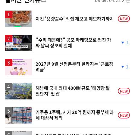
08.09. 04:22 기준
스
치킨 '용량꼼수' 직접 재보고 제보하기까지
NEW
영
"수익 때문에?" 공포 마케팅으로 번진 가
1
짜 날씨 정보의 실체
상
단
계
하
락
2027년 9월 신청분부터 달라지는 '근로장
1
려금'
단
계
하
락
해남에 국내 최대 400㎿ 규모 '태양광 발
NEW
전단지' 첫 삽
거주용 1주택, 시가 20억 원까지 종부세 과
NEW
세 대상서 제외