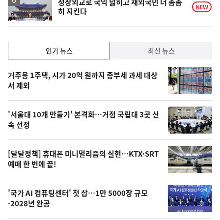
정상외교로 국익 넓히고 재외국민 더 촘촘
NEW
히 지킨다
인
인기 뉴스
최신 뉴스
기,
인
기
최
거주용 1주택, 시가 20억 원까지 종부세 과세 대상
뉴
서 제외
신,
스
오
'서울대 10개 만들기' 본격화…거점 국립대 3곳 신
늘
속 선정
의
영
[달달정책] 휴대폰 미니멀리즘의 실현…KTX·SRT
상
예매 한 번에 끝!
,
오
'국가 AI 컴퓨팅센터' 첫 삽…1만 5000장 규모
·2028년 완공
늘