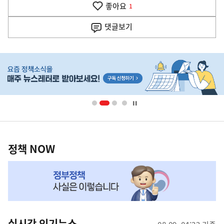
기
좋아요
기
1
사
댓글
보기
히
단
배
너
영
정
역
책
정책 NOW
NOW,
MY
맞
춤
뉴
실시간 인기뉴스