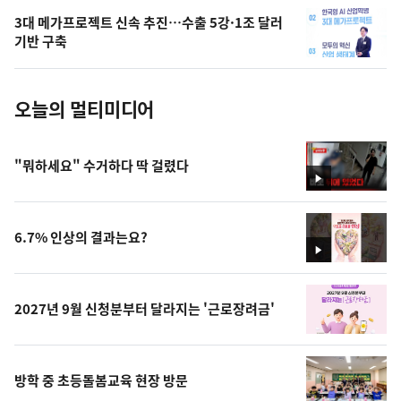
의
3대 메가프로젝트 신속 추진…수출 5강·1조 달러
사
기반 구축
진
오늘의 멀티미디어
"뭐하세요" 수거하다 딱 걸렸다
영
상
6.7% 인상의 결과는요?
영
상
2027년 9월 신청분부터 달라지는 '근로장려금'
방학 중 초등돌봄교육 현장 방문