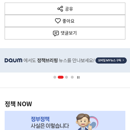
다
공유
열
음
기
좋아요
기
사
댓글
보기
히
단
배
너
영
정
역
책
정책 NOW
NOW,
MY
맞