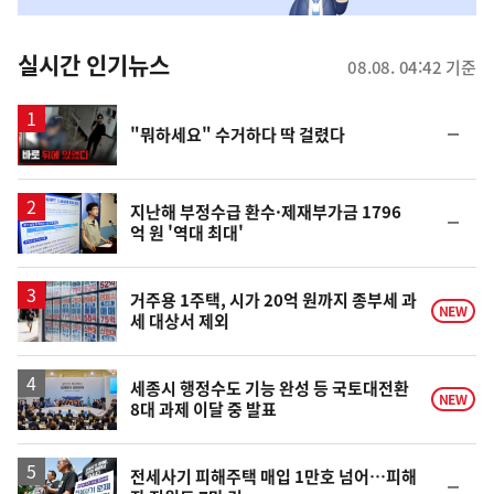
춤
뉴
실시간 인기뉴스
08.08. 04:42 기준
스
영
순
"뭐하세요" 수거하다 딱 걸렸다
상
위
동
일
지난해 부정수급 환수·제재부가금 1796
순
억 원 '역대 최대'
위
동
일
거주용 1주택, 시가 20억 원까지 종부세 과
NEW
세 대상서 제외
세종시 행정수도 기능 완성 등 국토대전환
NEW
8대 과제 이달 중 발표
전세사기 피해주택 매입 1만호 넘어…피해
순