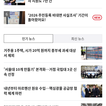
자 지원도 7만 건
위
동
일
'2026 주민등록 비대면 사실조사' 기간이
NEW
돌아왔어요!
인
인기 뉴스
최신 뉴스
기,
인
기
최
거주용 1주택, 시가 20억 원까지 종부세 과세 대상
뉴
서 제외
신,
스
오
'서울대 10개 만들기' 본격화…거점 국립대 3곳 신
늘
속 선정
의
영
내년부터 아르헨산 원유 수입…핵심광물 공급망 협
상
력 체계 마련
,