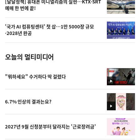
오
[달달정책] 휴대폰 미니멀리즘의 실현…KTX·SRT
예매 한 번에 끝!
늘
의
'국가 AI 컴퓨팅센터' 첫 삽…1만 5000장 규모
사
·2028년 완공
진
오늘의 멀티미디어
"뭐하세요" 수거하다 딱 걸렸다
영
상
6.7% 인상의 결과는요?
영
상
2027년 9월 신청분부터 달라지는 '근로장려금'