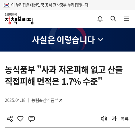
이 누리집은 대한민국 공식 전자정부 누리집입니다.
홈
알림설정 바로가기
검색 바로가기
메뉴 열기
사실은 이렇습니다
콘
텐
농식품부 "사과 저온피해 없고 산불
츠
직접피해 면적은 1.7% 수준"
영
역
2025.04.18
농림축산식품부
목록