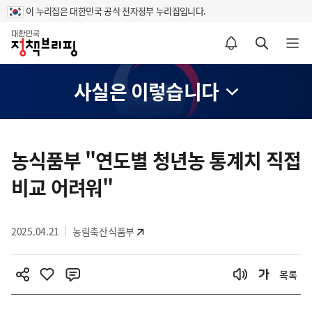
이 누리집은 대한민국 공식 전자정부 누리집입니다.
홈
알림설정 바로가기
검색 바로가기
메뉴 열기
사실은 이렇습니다
콘
텐
농식품부 "연도별 청년농 통계치 직접
츠
비교 어려워"
영
역
2025.04.21
농림축산식품부
목록