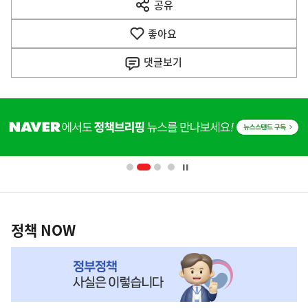
공유
열
음
기
좋아요
기
사
댓글
보기
히
단
배
너
영
정
역
책
정책 NOW
NOW,
MY
맞