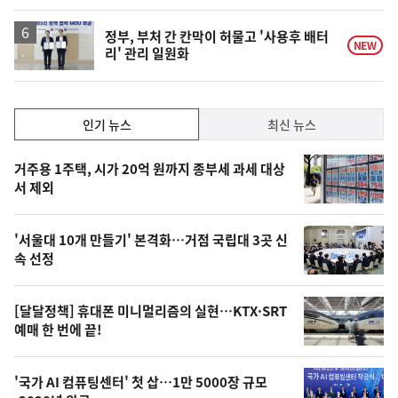
계
하
락
정부, 부처 간 칸막이 허물고 '사용후 배터
NEW
리' 관리 일원화
인
인기 뉴스
최신 뉴스
기,
인
기
최
거주용 1주택, 시가 20억 원까지 종부세 과세 대상
뉴
서 제외
신,
스
오
'서울대 10개 만들기' 본격화…거점 국립대 3곳 신
늘
속 선정
의
영
[달달정책] 휴대폰 미니멀리즘의 실현…KTX·SRT
상
예매 한 번에 끝!
,
오
'국가 AI 컴퓨팅센터' 첫 삽…1만 5000장 규모