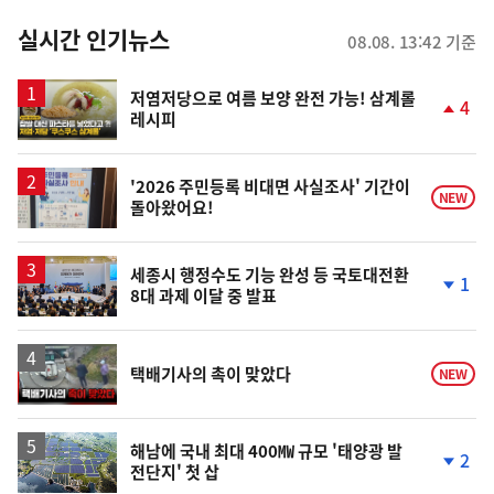
춤
뉴
실시간 인기뉴스
08.08. 13:42 기준
스
영
저염저당으로 여름 보양 완전 가능! 삼계롤
4
레시피
상
단
계
상
승
'2026 주민등록 비대면 사실조사' 기간이
NEW
돌아왔어요!
세종시 행정수도 기능 완성 등 국토대전환
1
8대 과제 이달 중 발표
단
계
하
락
영
택배기사의 촉이 맞았다
NEW
상
해남에 국내 최대 400㎿ 규모 '태양광 발
2
전단지' 첫 삽
단