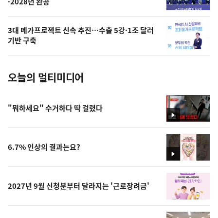
·2028년 완공
늘
의
3대 메가프로젝트 신속 추진…수출 5강·1조 달러
사
기반 구축
진
오늘의 멀티미디어
"뭐하세요" 수거하다 딱 걸렸다
영
상
6.7% 인상의 결과는요?
영
상
2027년 9월 신청분부터 달라지는 '근로장려금'