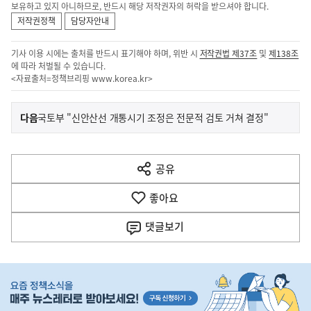
보유하고 있지 아니하므로, 반드시 해당 저작권자의 허락을 받으셔야 합니다.
저작권정책
담당자안내
기사 이용 시에는 출처를 반드시 표기해야 하며, 위반 시
저작권법 제37조
및
제138조
에 따라 처벌될 수 있습니다.
<자료출처=정책브리핑
www.korea.kr
>
이
기
다음
국토부 "신안산선 개통시기 조정은 전문적 검토 거쳐 결정"
사
전
다
공유
열
음
기
좋아요
기
사
댓글
보기
히
단