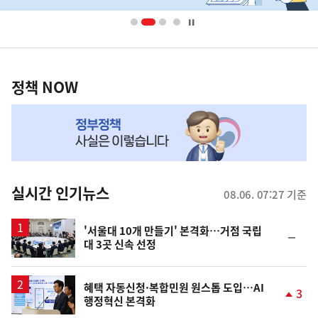
배
너
영
정
역
책
정책 NOW
NOW,
MY
맞
춤
뉴
실시간 인기뉴스
08.06. 07:27 기준
스
'서울대 10개 만들기' 본격화…거점 국립
순
대 3곳 신속 선정
위
동
일
혜택 자동신청·복합민원 원스톱 도입…AI
3
행정혁신 본격화
단