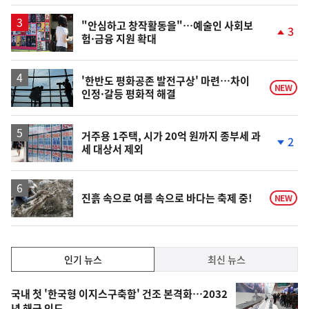
계
상
승
"안심하고 창작활동을"…예술인 사회보
3
험·금융 지원 확대
단
계
상
승
'한반도 평화공존 발전구상' 마련…차이
NEW
인정·갈등 평화적 해결
거주용 1주택, 시가 20억 원까지 종부세 과
2
세 대상서 제외
단
계
하
락
진흙 속으로 여름 속으로 바다는 축제 중!
NEW
인
인기 뉴스
최신 뉴스
기,
인
기
최
국내 첫 '한국형 이지스구축함' 건조 본격화…2032
년 해군 인도