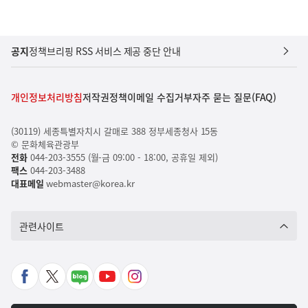
공지
정책브리핑 RSS 서비스 제공 중단 안내
개인정보처리방침
저작권정책
이메일 수집거부
자주 묻는 질문(FAQ)
(30119) 세종특별자치시 갈매로 388 정부세종청사 15동
© 문화체육관광부
전화
044-203-3555 (월-금 09:00 - 18:00, 공휴일 제외)
팩스
044-203-3488
대표메일
webmaster@korea.kr
관련사이트
페
X
네
유
인
이
바
이
튜
스