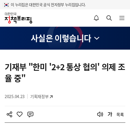
이 누리집은 대한민국 공식 전자정부 누리집입니다.
홈
알림설정 바로가기
검색 바로가기
메뉴 열기
사실은 이렇습니다
콘
텐
기재부 "한미 '2+2 통상 협의' 의제 조
츠
율 중"
영
역
2025.04.23
기획재정부
목록