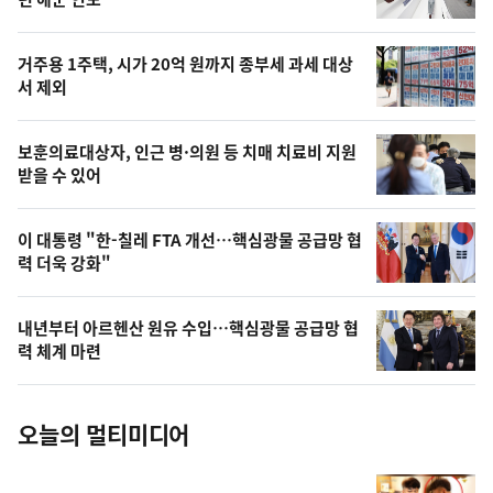
뉴
신,
스
오
거주용 1주택, 시가 20억 원까지 종부세 과세 대상
늘
서 제외
의
영
보훈의료대상자, 인근 병·의원 등 치매 치료비 지원
상
받을 수 있어
,
오
이 대통령 "한-칠레 FTA 개선…핵심광물 공급망 협
력 더욱 강화"
늘
의
내년부터 아르헨산 원유 수입…핵심광물 공급망 협
사
력 체계 마련
진
오늘의 멀티미디어