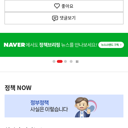
기
좋아요
기
사
댓글
보기
히
단
배
너
영
정
역
책
정책 NOW
NOW,
MY
맞
춤