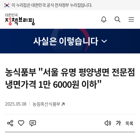
이 누리집은 대한민국 공식 전자정부 누리집입니다.
홈
알림설정 바로가기
검색 바로가기
메뉴 열기
사실은 이렇습니다
콘
텐
농식품부 "서울 유명 평양냉면 전문점
츠
냉면가격 1만 6000원 이하"
영
역
2025.05.08
농림축산식품부
목록