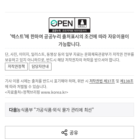
'텍스트'에 한하여 공공누리 출처표시의 조건에 따라 자유이용이
가능합니다.
단, 사진, 이미지, 일러스트, 동영상 등의 일부 자료는 문화체육관광부가 저작권 전부를
보유하고 있지 아니하므로, 반드시 해당 저작권자의 허락을 받으셔야 합니다.
저작권정책
담당자안내
기사 이용 시에는 출처를 반드시 표기해야 하며, 위반 시
저작권법 제37조
및
제138조
에 따라 처벌될 수 있습니다.
<자료출처=정책브리핑
www.korea.kr
>
이
기
다음
농식품부 "가공식품·외식 물가 관리에 최선"
사
전
다
공유
열
음