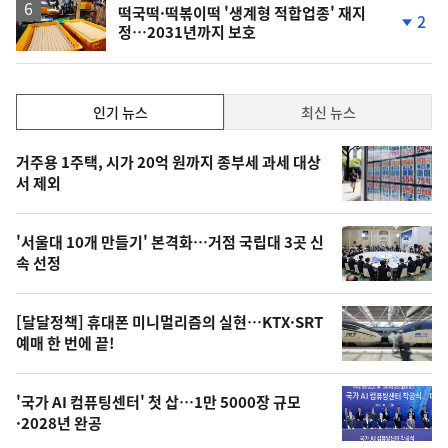
떡국떡·떡볶이떡 '생계형 적합업종' 재지
2
정…2031년까지 보호
단
계
하
락
인
인기 뉴스
최신 뉴스
기,
인
기
최
거주용 1주택, 시가 20억 원까지 종부세 과세 대상
뉴
서 제외
신,
스
오
'서울대 10개 만들기' 본격화…거점 국립대 3곳 신
늘
속 선정
의
영
[달달정책] 휴대폰 미니멀리즘의 실현…KTX·SRT
상
예매 한 번에 끝!
,
오
'국가 AI 컴퓨팅센터' 첫 삽…1만 5000장 규모
·2028년 완공
늘