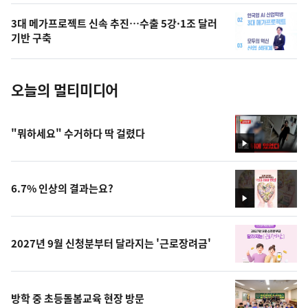
의
3대 메가프로젝트 신속 추진…수출 5강·1조 달러
사
기반 구축
진
오늘의 멀티미디어
"뭐하세요" 수거하다 딱 걸렸다
영
상
6.7% 인상의 결과는요?
영
상
2027년 9월 신청분부터 달라지는 '근로장려금'
방학 중 초등돌봄교육 현장 방문