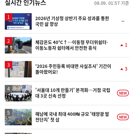
뉴
실시간 인기뉴스
08.09. 01:57 기준
스
2026년 기상청 상반기 주요 성과를 통한
순
국민 삶 향상
위
동
일
체감온도 40°C↑…이동형 무더위쉼터·
1
이동노동자 쉼터에서 안전한 휴식
단
계
상
승
'2026 주민등록 비대면 사실조사' 기간이
3
돌아왔어요!
단
계
상
승
'서울대 10개 만들기' 본격화…거점 국립
NEW
대 3곳 신속 선정
해남에 국내 최대 400㎿ 규모 '태양광 발
NEW
전단지' 첫 삽