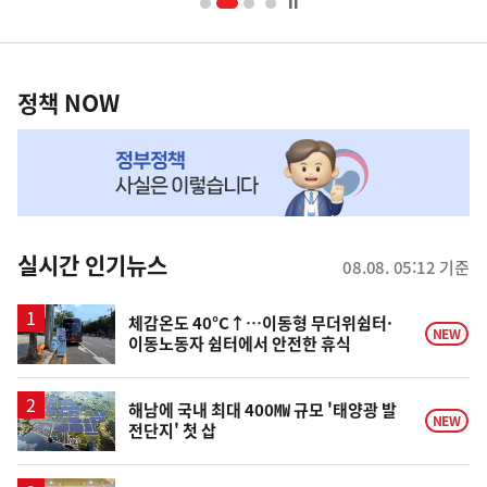
너
영
정
역
책
정책 NOW
NOW,
MY
맞
춤
뉴
실시간 인기뉴스
08.08. 05:12 기준
스
체감온도 40°C↑…이동형 무더위쉼터·
NEW
이동노동자 쉼터에서 안전한 휴식
해남에 국내 최대 400㎿ 규모 '태양광 발
NEW
전단지' 첫 삽