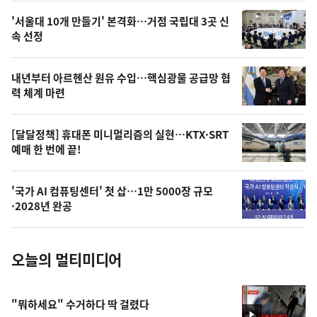
오
'서울대 10개 만들기' 본격화…거점 국립대 3곳 신
늘
속 선정
의
영
내년부터 아르헨산 원유 수입…핵심광물 공급망 협
상
력 체계 마련
,
오
[달달정책] 휴대폰 미니멀리즘의 실현…KTX·SRT
예매 한 번에 끝!
늘
의
'국가 AI 컴퓨팅센터' 첫 삽…1만 5000장 규모
사
·2028년 완공
진
오늘의 멀티미디어
"뭐하세요" 수거하다 딱 걸렸다