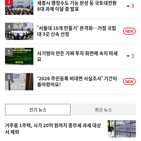
세종시 행정수도 기능 완성 등 국토대전환
3
8대 과제 이달 중 발표
단
계
상
승
'서울대 10개 만들기' 본격화…거점 국립
NEW
대 3곳 신속 선정
사기범이 만든 가짜 투자 화면에 속지 마세
3
요
단
계
하
락
'2026 주민등록 비대면 사실조사' 기간이
NEW
돌아왔어요!
인
인기 뉴스
최신 뉴스
기,
인
기
최
거주용 1주택, 시가 20억 원까지 종부세 과세 대상
뉴
서 제외
신,
스