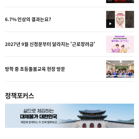
영
상
6.7% 인상의 결과는요?
영
상
2027년 9월 신청분부터 달라지는 '근로장려금'
방학 중 초등돌봄교육 현장 방문
정책포커스