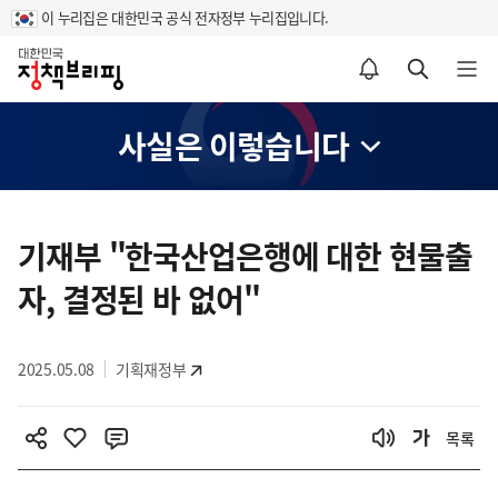
이 누리집은 대한민국 공식 전자정부 누리집입니다.
홈
알림설정 바로가기
검색 바로가기
메뉴 열기
사실은 이렇습니다
콘
텐
기재부 "한국산업은행에 대한 현물출
츠
자, 결정된 바 없어"
영
역
2025.05.08
기획재정부
목록