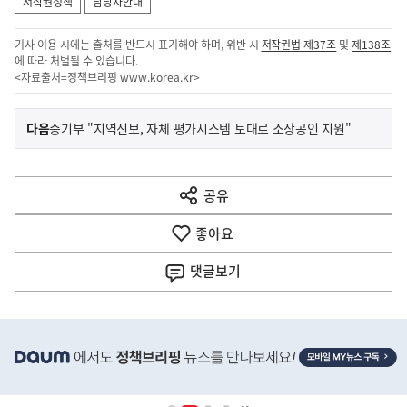
저작권정책
담당자안내
기사 이용 시에는 출처를 반드시 표기해야 하며, 위반 시
저작권법 제37조
및
제138조
에 따라 처벌될 수 있습니다.
<자료출처=정책브리핑
www.korea.kr
>
이
기
다음
중기부 "지역신보, 자체 평가시스템 토대로 소상공인 지원"
사
전
다
공유
열
음
기
좋아요
기
사
댓글
보기
히
단
배