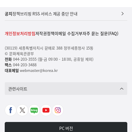
공지
정책브리핑 RSS 서비스 제공 중단 안내
개인정보처리방침
저작권정책
이메일 수집거부
자주 묻는 질문(FAQ)
(30119) 세종특별자치시 갈매로 388 정부세종청사 15동
© 문화체육관광부
전화
044-203-3555 (월-금 09:00 - 18:00, 공휴일 제외)
팩스
044-203-3488
대표메일
webmaster@korea.kr
관련사이트
페
X
네
유
인
이
바
이
튜
스
스
로
버
브
타
PC 버전