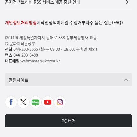
공지
정책브리핑 RSS 서비스 제공 중단 안내
개인정보처리방침
저작권정책
이메일 수집거부
자주 묻는 질문(FAQ)
(30119) 세종특별자치시 갈매로 388 정부세종청사 15동
© 문화체육관광부
전화
044-203-3555 (월-금 09:00 - 18:00, 공휴일 제외)
팩스
044-203-3488
대표메일
webmaster@korea.kr
관련사이트
페
X
네
유
인
이
바
이
튜
스
스
로
버
브
타
PC 버전
북
가
포
바
그
바
기
스
로
램