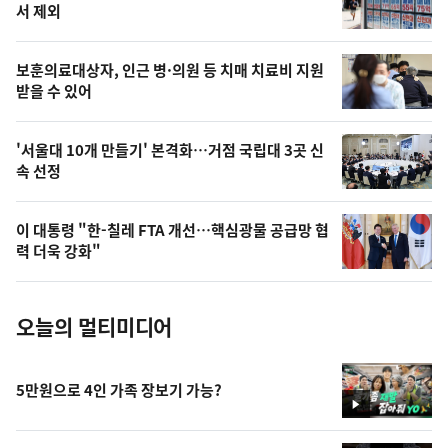
늘
서 제외
의
영
보훈의료대상자, 인근 병·의원 등 치매 치료비 지원
상
받을 수 있어
,
오
'서울대 10개 만들기' 본격화…거점 국립대 3곳 신
속 선정
늘
의
이 대통령 "한-칠레 FTA 개선…핵심광물 공급망 협
사
력 더욱 강화"
진
오늘의 멀티미디어
5만원으로 4인 가족 장보기 가능?
영
상