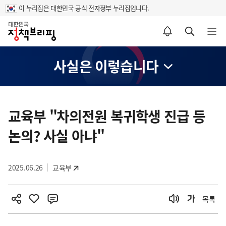
이 누리집은 대한민국 공식 전자정부 누리집입니다.
홈
알림설정 바로가기
검색 바로가기
메뉴 열기
사실은 이렇습니다
콘
텐
교육부 "차의전원 복귀학생 진급 등
츠
논의? 사실 아냐"
영
역
2025.06.26
교육부
목록