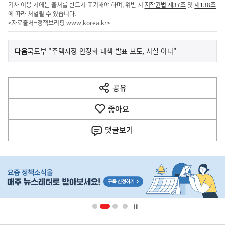
기사 이용 시에는 출처를 반드시 표기해야 하며, 위반 시
저작권법 제37조
및
제138조
에 따라 처벌될 수 있습니다.
<자료출처=정책브리핑
www.korea.kr
>
이
기
다음
국토부 "주택시장 안정화 대책 발표 보도, 사실 아냐"
사
전
다
공유
열
음
기
좋아요
기
사
댓글
보기
히
단
배
너
영