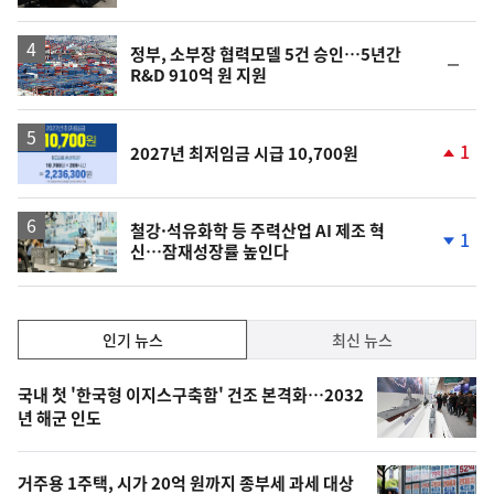
계
하
락
정부, 소부장 협력모델 5건 승인…5년간
순
R&D 910억 원 지원
위
동
일
1
2027년 최저임금 시급 10,700원
단
계
상
승
철강·석유화학 등 주력산업 AI 제조 혁
1
신…잠재성장률 높인다
단
계
하
락
인
인기 뉴스
최신 뉴스
기,
인
기
최
국내 첫 '한국형 이지스구축함' 건조 본격화…2032
뉴
년 해군 인도
신,
스
오
거주용 1주택, 시가 20억 원까지 종부세 과세 대상