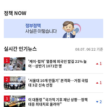
정
역
책
정책 NOW
NOW,
MY
맞
춤
뉴
실시간 인기뉴스
08.07. 06:22 기준
스
'케이-컬처' 열풍에 외국인 발길 21% 늘
1
어…상반기 1071만 명
단
계
상
승
'서울대 10개 만들기' 본격화…거점 국립
1
대 3곳 신속 선정
단
계
상
승
이 대통령 "국가적 기후 재난 상황…정책
2
대응 최대치로 올려야"
단