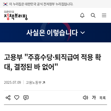
이 누리집은 대한민국 공식 전자정부 누리집입니다.
홈
알림설정 바로가기
검색 바로가기
메뉴 열기
사실은 이렇습니다
콘
텐
고용부 "주휴수당·퇴직급여 적용 확
츠
대, 결정된 바 없어"
영
역
2025.07.09
고용노동부
목록