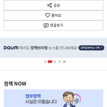
다
공유
열
음
기
좋아요
기
사
댓글
보기
히
단
배
너
영
정
역
책
정책 NOW
NOW,
MY
맞