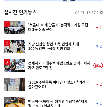
춤
뉴
실시간 인기뉴스
08.07. 16:37 기준
스
'서울대 10개 만들기' 본격화…거점 국립
1
대 3곳 신속 선정
단
계
상
승
지방 신산업 창업 소득·법인세 최대
2
100% 감면…성장 지원 강화
단
계
하
락
전세사기 피해주택 매입 1만호 넘어…피해
NEW
자 지원도 7만 건
'2026 주민등록 비대면 사실조사' 기간이
2
돌아왔어요!
단
계
상
승
떡국떡·떡볶이떡 '생계형 적합업종' 재지
2
정…2031년까지 보호