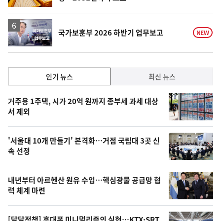
단
계
하
락
영
국가보훈부 2026 하반기 업무보고
NEW
상
인
인기 뉴스
최신 뉴스
기,
인
기
최
거주용 1주택, 시가 20억 원까지 종부세 과세 대상
뉴
서 제외
신,
스
오
'서울대 10개 만들기' 본격화…거점 국립대 3곳 신
늘
속 선정
의
영
내년부터 아르헨산 원유 수입…핵심광물 공급망 협
상
력 체계 마련
,
[달달정책] 휴대폰 미니멀리즘의 실현…KTX·SRT