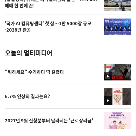
오
예매 한 번에 끝!
늘
의
'국가 AI 컴퓨팅센터' 첫 삽…1만 5000장 규모
사
·2028년 완공
진
오늘의 멀티미디어
"뭐하세요" 수거하다 딱 걸렸다
영
상
6.7% 인상의 결과는요?
영
상
2027년 9월 신청분부터 달라지는 '근로장려금'