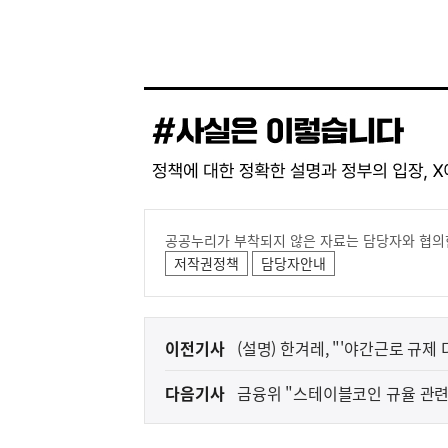
공공누리가 부착되지 않은 자료는 담당자와 협의
저작권정책
담당자안내
이
이전기사
(설명) 한겨레, "'야간근로 규제 
전
다음기사
금융위 "스테이블코인 규율 관련
다
음