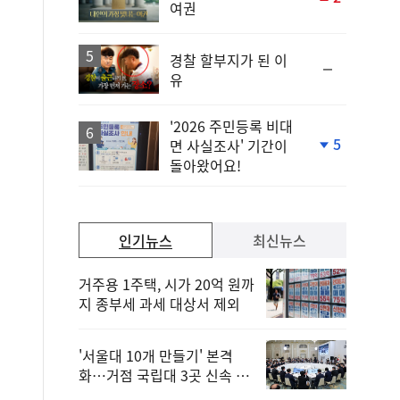
여권
단
계
상
승
경찰 할부지가 된 이
순
유
위
동
일
'2026 주민등록 비대
5
면 사실조사' 기간이
단
돌아왔어요!
계
하
락
인기뉴스
최신뉴스
거주용 1주택, 시가 20억 원까
지 종부세 과세 대상서 제외
'서울대 10개 만들기' 본격
화…거점 국립대 3곳 신속 선
정