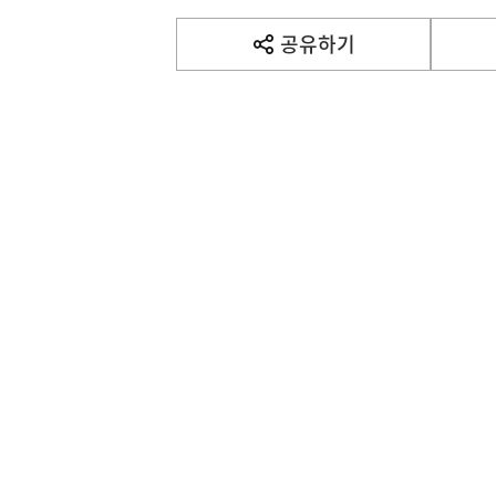
기
사
공유하기
열
기
영
역