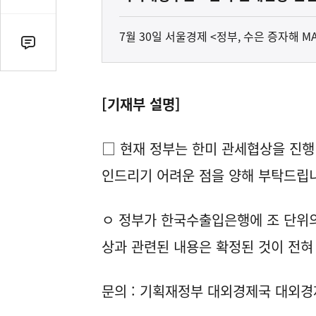
감
수
7월 30일 서울경제 <정부, 수은 증자해 
댓
글
수
(클
[기재부 설명]
릭
시
□ 현재 정부는 한미 관세협상을 진행
댓
글
인드리기 어려운 점을 양해 부탁드립
로
이
ㅇ 정부가 한국수출입은행에 조 단위의
동)
상과 관련된 내용은 확정된 것이 전혀
문의 : 기획재정부 대외경제국 대외경제총