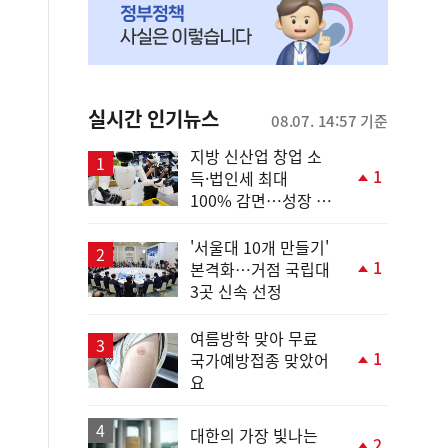
실시간 인기뉴스
08.07. 14:57 기준
지방 신산업 창업 소
1
득·법인세 최대
단
100% 감면…성장 지
계
원 강화
상
승
'서울대 10개 만들기'
1
본격화…거점 국립대
단
3곳 신속 선정
계
상
승
여름방학 맞아 무료
1
국가예방접종 맞았어
단
요
계
상
승
대한의 가장 빛나는
2