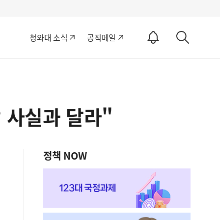
알
청와대 소식
공직메일
림
상
ON
세
검
색
 사실과 달라"
정책 NOW