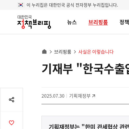
이 누리집은 대한민국 공식 전자정부 누리집입니다.
뉴스
브리핑룸
정
대
한
민
국
정
사
브리핑룸
사실은 이렇습니다
책
홈
브
이
으
기재부 "한국수출입
콘
리
트
로
핑
텐
이
츠
동
영
경
2025.07.30
기획재정부
역
로
공
유
열
기
공
기획재정부는 "한미 관세협상 관련