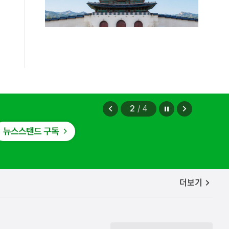
정지
이
다
2
/
4
전
음
보
보
기
기
공지사항
더보기
.
2026.08.07