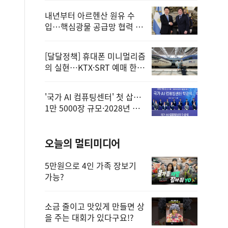
내년부터 아르헨산 원유 수
입…핵심광물 공급망 협력 체
계 마련
[달달정책] 휴대폰 미니멀리즘
의 실현…KTX·SRT 예매 한
번에 끝!
'국가 AI 컴퓨팅센터' 첫 삽…
1만 5000장 규모·2028년 완
공
오늘의 멀티미디어
5만원으로 4인 가족 장보기
가능?
소금 줄이고 맛있게 만들면 상
을 주는 대회가 있다구요!?