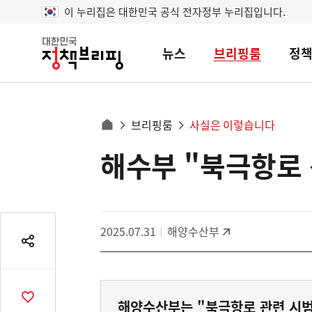
이 누리집은 대한민국 공식 전자정부 누리집입니다.
뉴스
브리핑룸
정
대
한
민
국
정
사
브리핑룸
사실은 이렇습니다
책
홈
브
이
으
해수부 "북극항로 
콘
리
트
로
핑
텐
이
츠
동
영
경
2025.07.31
해양수산부
역
로
공
유
열
기
공
해양수산부는 "북극항로 관련 시범