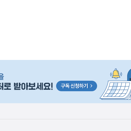
 거주용 1주택을 두텁게 보호하기 위한 방안을 세제개
은
이
렇
습
니
다