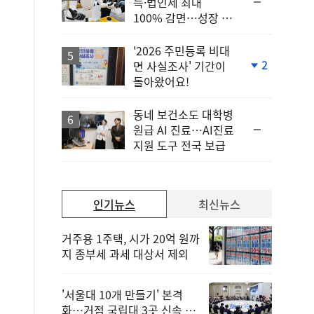
순
득·법인세 최대
위
100% 감면…성장 지
동
원 강화
일
'2026 주민등록 비대
2
면 사실조사' 기간이
단
돌아왔어요!
계
하
락
동네 보건소도 대학병
순
원급 AI 진료…AI진료
위
지원 도구 전국 보급
동
일
인기뉴스
최신뉴스
거주용 1주택, 시가 20억 원까
지 종부세 과세 대상서 제외
'서울대 10개 만들기' 본격
화…거점 국립대 3곳 신속 선