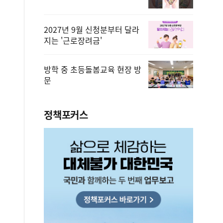
2027년 9월 신청분부터 달라
지는 '근로장려금'
방학 중 초등돌봄교육 현장 방
문
정책포커스