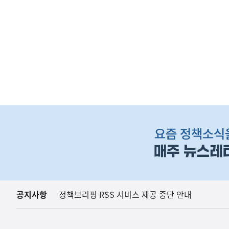
(보도설명) 정부는
재정경제부
하
단
배
너
영
역
공지사항
정책브리핑 RSS 서비스 제공 중단 안내