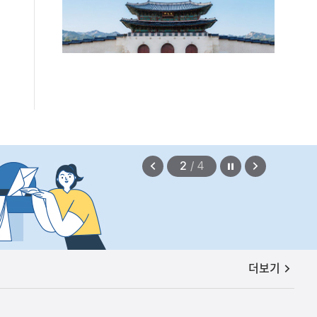
편안에 담았습니다.
2026.08.07
정지
이
다
2
/
4
전
음
보
보
기
기
공지사항
더보기