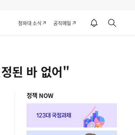
알
청와대 소식
공직메일
림
상
ON
세
검
색
정된 바 없어"
정책 NOW