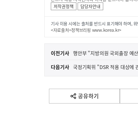
저작권정책
담당자안내
기사 이용 시에는 출처를 반드시 표기해야 하며, 위
<자료출처=정책브리핑 www.korea.kr>
이
이전기사
행안부 "지방의원 국외출장 예산
전
다음기사
국정기획위 "DSR 적용 대상에 
다
음
기
사
공유하기
열
기
영
역