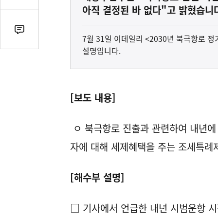
감
아직 결정된 바 없다"고 밝혔습니
수
댓
7월 31일 이데일리 <2030년 북극항로
글
설명입니다.
수
(클
릭
시
[보도 내용]
댓
글
ㅇ 북극항로 진출과 관련하여 내년에
로
이
자에 대해 세제혜택을 주는 조세특례
동)
[해수부 설명]
□ 기사에서 언급한 내년 시범운항 시