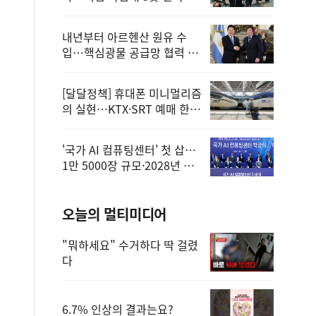
정
내년부터 아르헨산 원유 수
입…핵심광물 공급망 협력 체
계 마련
[달달정책] 휴대폰 미니멀리즘
의 실현…KTX·SRT 예매 한
번에 끝!
'국가 AI 컴퓨팅센터' 첫 삽…
1만 5000장 규모·2028년 완
공
오늘의 멀티미디어
"뭐하세요" 수거하다 딱 걸렸
다
6.7% 인상의 결과는요?