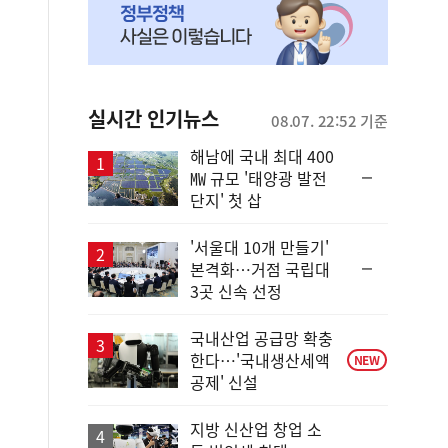
실시간 인기뉴스
08.07. 22:52 기준
해남에 국내 최대 400
순
㎿ 규모 '태양광 발전
위
단지' 첫 삽
동
일
'서울대 10개 만들기'
순
본격화…거점 국립대
위
3곳 신속 선정
동
일
국내산업 공급망 확충
한다…'국내생산세액
NEW
공제' 신설
지방 신산업 창업 소