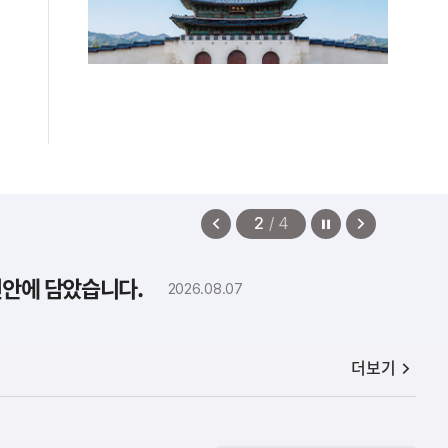
정지
이
다
2
/
4
전
음
보
보
편안에 담았습니다.
2026.08.07
기
기
공지사항
더보기