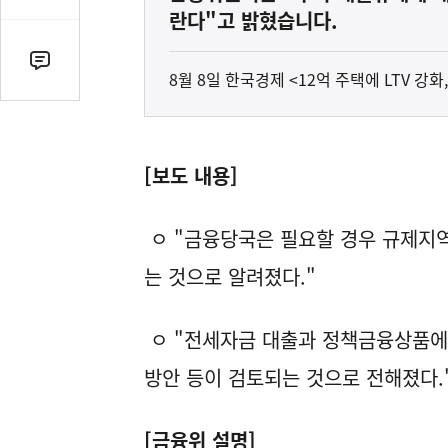
감
란다"고 밝혔습니다.
수
댓
8월 8일 한국경제 <12억 주택에 LTV 강
글
수
(클
릭
[보도 내용]
시
댓
ㅇ "금융당국은 필요할 경우 규제지역
글
로
는 것으로 알려졌다."
이
동)
ㅇ "전세자금 대출과 정책금융상품에
방안 등이 검토되는 것으로 전해졌다
[금융위 설명]