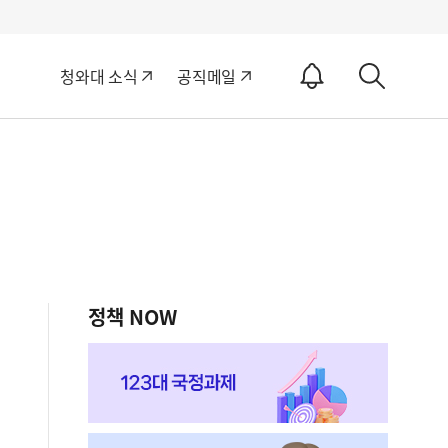
알
청와대 소식
공직메일
림
상
ON
세
검
색
정책 NOW