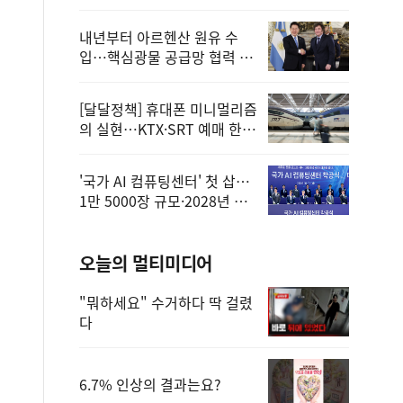
정
내년부터 아르헨산 원유 수
입…핵심광물 공급망 협력 체
계 마련
[달달정책] 휴대폰 미니멀리즘
의 실현…KTX·SRT 예매 한
번에 끝!
'국가 AI 컴퓨팅센터' 첫 삽…
1만 5000장 규모·2028년 완
공
오늘의 멀티미디어
"뭐하세요" 수거하다 딱 걸렸
다
6.7% 인상의 결과는요?