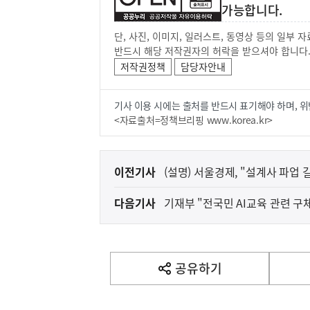
가능합니다.
단, 사진, 이미지, 일러스트, 동영상 등의 일부
반드시 해당 저작권자의 허락을 받으셔야 합니다
저작권정책
담당자안내
기사 이용 시에는 출처를 반드시 표기해야 하며, 위
<자료출처=정책브리핑 www.korea.kr>
이
이전기사
(설명) 서울경제, "설계사 파업 
전
다음기사
기재부 "전국민 AI교육 관련 구
다
음
기
사
공유하기
열
기
영