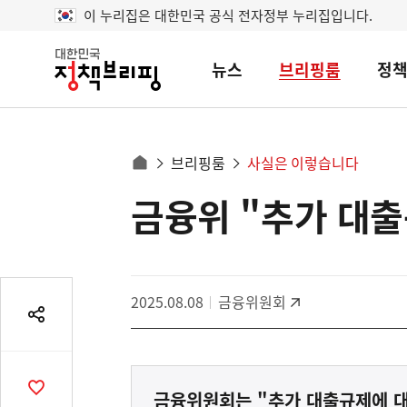
이 누리집은 대한민국 공식 전자정부 누리집입니다.
뉴스
브리핑룸
정
대
한
민
국
정
사
브리핑룸
사실은 이렇습니다
책
홈
브
이
으
금융위 "추가 대출
콘
리
트
로
핑
텐
이
츠
동
영
경
2025.08.08
금융위원회
역
로
공
유
열
기
공
금융위원회는 "추가 대출규제에 대