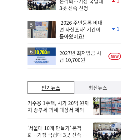
1
본격화…거점 국립대
단
3곳 신속 선정
계
상
승
'2026 주민등록 비대
1
면 사실조사' 기간이
단
돌아왔어요!
계
하
락
2027년 최저임금 시
NEW
급 10,700원
인기뉴스
최신뉴스
거주용 1주택, 시가 20억 원까
지 종부세 과세 대상서 제외
'서울대 10개 만들기' 본격
화…거점 국립대 3곳 신속 선