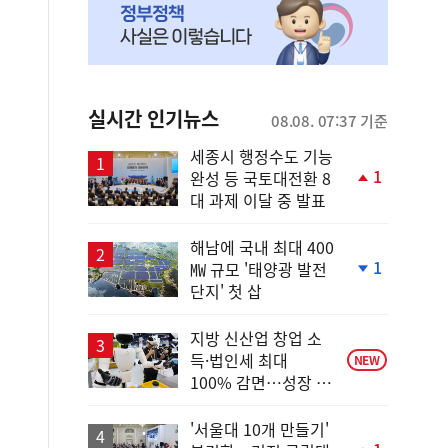
실시간 인기뉴스
08.08. 07:37 기준
세종시 행정수도 기능
1
완성 등 국토대전환 8
단
대 과제 이달 중 발표
계
상
승
해남에 국내 최대 400
1
㎿ 규모 '태양광 발전
단
단지' 첫 삽
계
하
락
지방 신산업 창업 소
득·법인세 최대
NEW
100% 감면…성장 지
원 강화
'서울대 10개 만들기'