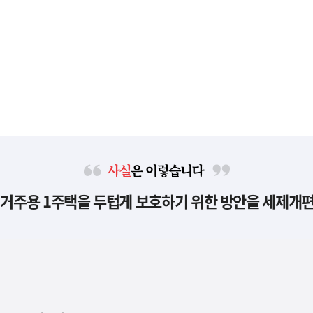
사
 거주용 1주택을 두텁게 보호하기 위한 방안을 세제개
실
은
이
렇
습
니
다