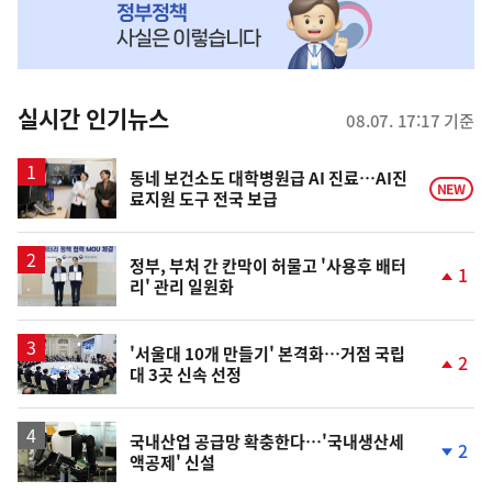
MY
맞
춤
뉴
실시간 인기뉴스
08.07. 17:17 기준
스
동네 보건소도 대학병원급 AI 진료…AI진
NEW
료지원 도구 전국 보급
정부, 부처 간 칸막이 허물고 '사용후 배터
1
리' 관리 일원화
단
계
상
승
'서울대 10개 만들기' 본격화…거점 국립
2
대 3곳 신속 선정
단
계
상
승
국내산업 공급망 확충한다…'국내생산세
2
액공제' 신설
단
계