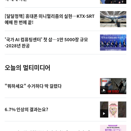
상
,
오
[달달정책] 휴대폰 미니멀리즘의 실현…KTX·SRT
예매 한 번에 끝!
늘
의
'국가 AI 컴퓨팅센터' 첫 삽…1만 5000장 규모
사
·2028년 완공
진
오늘의 멀티미디어
"뭐하세요" 수거하다 딱 걸렸다
영
상
6.7% 인상의 결과는요?
영
상