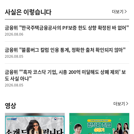
사실은 이렇습니다
더보기
사
실
은
금융위 "한국주택금융공사의 PF보증 한도 상향 확정된 바 없어"
이
렇
2026.08.06
습
니
금융위 "블룸버그 칼럼 인용 통계, 정확한 출처 확인되지 않아"
다
2026.08.05
금융위 "'흑자 코스닥 기업, 시총 200억 미달해도 상폐 제외' 보
도 사실 아냐"
2026.08.05
더보기
영상
영
상