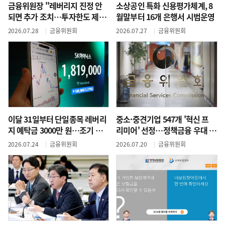
금융위원장 "레버리지 진정 안
소상공인 특화 신용평가체계, 8
되면 추가 조치…투자한도 제한
월말부터 16개 은행서 시범운영
등"
2026.07.28
금융위원회
2026.07.27
금융위원회
이달 31일부터 단일종목 레버리
중소·중견기업 547개 '혁신 프
지 예탁금 3000만 원…조기 시
리미어' 선정…정책금융 우대 집
행
중
2026.07.24
금융위원회
2026.07.20
금융위원회