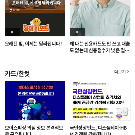
오래된 빚, 이제는 달라집니다!
왜 나는 신용카드도 안 쓰고 대출
도 없는데 신용점수가 낮은 걸
까?
더보기
카드/한컷
카
드/
한
컷
보이스피싱 의심 정보 본격적으
국민성장펀드, 디스플레이·HB
로 공유됩니다
M 경쟁력 강화합니다!