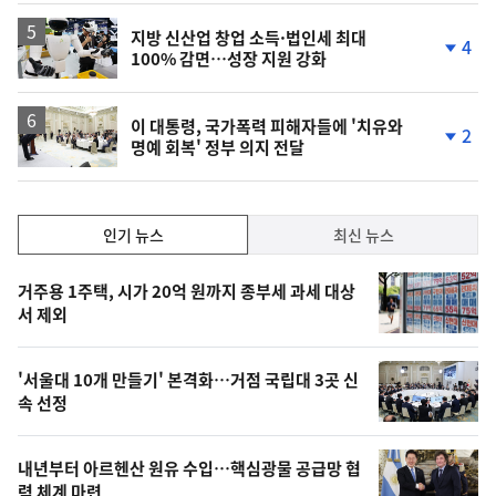
하
락
지방 신산업 창업 소득·법인세 최대
4
100% 감면…성장 지원 강화
단
계
하
락
이 대통령, 국가폭력 피해자들에 '치유와
2
명예 회복' 정부 의지 전달
단
계
하
락
인
인기 뉴스
최신 뉴스
기,
인
기
최
거주용 1주택, 시가 20억 원까지 종부세 과세 대상
뉴
서 제외
신,
스
오
'서울대 10개 만들기' 본격화…거점 국립대 3곳 신
늘
속 선정
의
영
내년부터 아르헨산 원유 수입…핵심광물 공급망 협
력 체계 마련