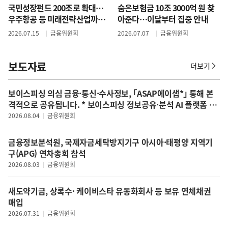
국민성장펀드 200조로 확대…
숨은보험금 10조 3000억 원 찾
우주항공 등 미래전략산업까지
아준다…이달부터 집중 안내
지원
2026.07.15
금융위원회
2026.07.07
금융위원회
보도자료
더보기
보
도
자
보이스피싱 의심 금융·통신·수사정보, ｢ASAP에이샙*｣ 통해 본
료
격적으로 공유됩니다. * 보이스피싱 정보공유·분석 AI 플랫폼 (A
I-based anti-phishing Sharing & Analysis Platform)
2026.08.04
금융위원회
금융정보분석원, 국제자금세탁방지기구 아시아·태평양 지역기
구(APG) 연차총회 참석
2026.08.03
금융위원회
새도약기금, 상록수· 케이비스타 유동화회사 등 보유 연체채권
매입
2026.07.31
금융위원회