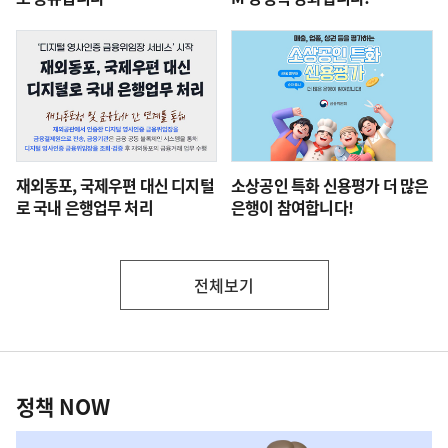
재외동포, 국제우편 대신 디지털
소상공인 특화 신용평가 더 많은
로 국내 은행업무 처리
은행이 참여합니다!
전체보기
부
처
정
책
정책 NOW
NOW,