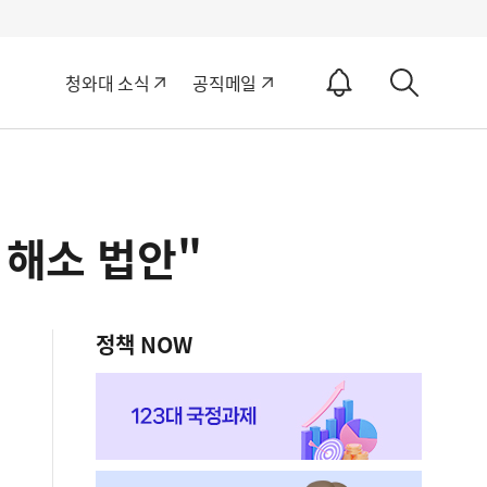
알
청와대 소식
공직메일
림
상
ON
세
검
색
 해소 법안"
정책 NOW