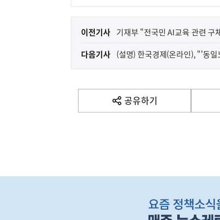
이
이전기사
기재부 "전국민 AI교육 관련 구
전
다음기사
(설명) 한국경제(온라인), "'동
다
음
(보도설명) 정부는
재정경제부
기
사
공유하기
열
기
영
역
하
단
배