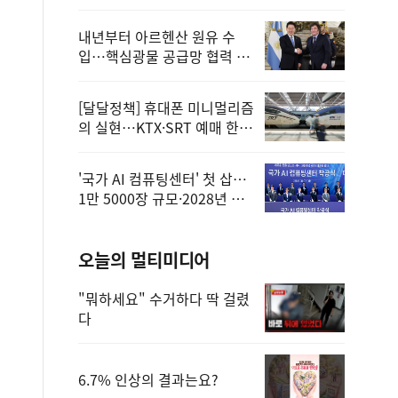
정
내년부터 아르헨산 원유 수
입…핵심광물 공급망 협력 체
계 마련
[달달정책] 휴대폰 미니멀리즘
의 실현…KTX·SRT 예매 한
번에 끝!
'국가 AI 컴퓨팅센터' 첫 삽…
1만 5000장 규모·2028년 완
공
오늘의 멀티미디어
"뭐하세요" 수거하다 딱 걸렸
다
6.7% 인상의 결과는요?