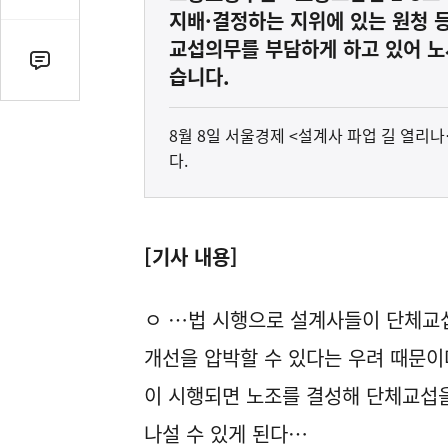
감
지배·결정하는 지위에 있는 원청 
수
교섭의무를 부담하게 하고 있어 노
댓
습니다.
글
수
8월 8일 서울경제 <설계사 파업 길 열리
(클
다.
릭
시
댓
글
[기사 내용]
로
이
동)
ㅇ …법 시행으로 설계사들이 단체교섭
개선을 압박할 수 있다는 우려 때문이
이 시행되면 노조를 결성해 단체교섭을
나설 수 있게 된다…