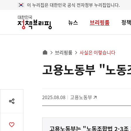
이 누리집은 대한민국 공식 전자정부 누리집입니다.
뉴스
브리핑룸
정
대
한
민
국
정
사
브리핑룸
사실은 이렇습니다
책
홈
브
이
으
고용노동부 "노동조
콘
리
트
로
핑
텐
이
츠
동
영
경
2025.08.08
고용노동부
역
로
공
유
열
기
공
고용노동부는 "노동조합법 2·3조