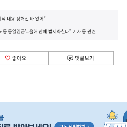
체적 내용 정해진 바 없어"
일노동 동일임금'...올해 안에 법제화한다" 기사 등 관련
사
 거주용 1주택을 두텁게 보호하기 위한 방안을 세제개
실
은
이
좋아요
댓글
보기
렇
습
니
다