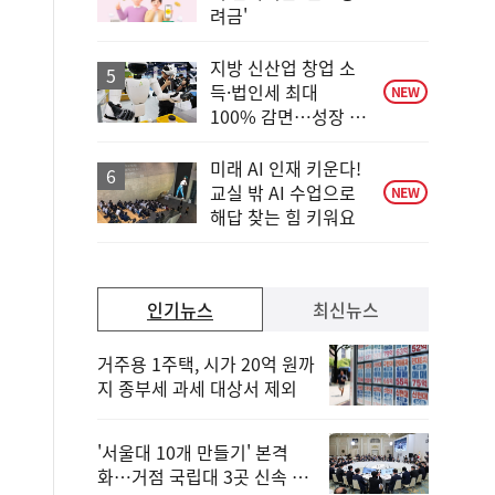
위
려금'
동
일
지방 신산업 창업 소
득·법인세 최대
NEW
100% 감면…성장 지
원 강화
미래 AI 인재 키운다!
교실 밖 AI 수업으로
NEW
해답 찾는 힘 키워요
인기뉴스
최신뉴스
거주용 1주택, 시가 20억 원까
지 종부세 과세 대상서 제외
'서울대 10개 만들기' 본격
화…거점 국립대 3곳 신속 선