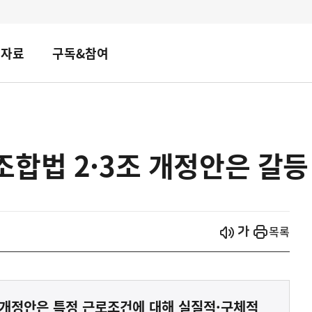
책자료
구독&참여
합법 2·3조 개정안은 갈등
시작
열기
목록
 개정안은 특정 근로조건에 대해 실질적·구체적