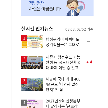
실시간 인기뉴스
08.08. 02:52 기준
행정구역이 바뀌어도
순
공익직불금은 그대로!
위
동
일
세종시 행정수도 기능
4
완성 등 국토대전환 8
단
대 과제 이달 중 발표
계
상
승
해남에 국내 최대 400
순
㎿ 규모 '태양광 발전
위
단지' 첫 삽
동
일
2027년 9월 신청분부
순
터 달라지는 '근로장