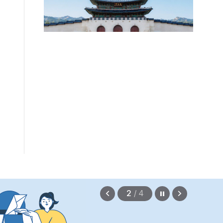
편안에 담았습니다.
2026.08.07
정지
이
다
2
/
4
전
음
보
보