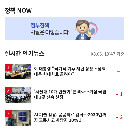
정
역
책
정책 NOW
NOW,
MY
맞
춤
뉴
실시간 인기뉴스
08.06. 19:47 기준
스
이 대통령 "국가적 기후 재난 상황…정책
순
대응 최대치로 올려야"
위
동
일
'서울대 10개 만들기' 본격화…거점 국립
1
대 3곳 신속 선정
단
계
상
승
AI 기술 활용, 공공의료 강화…2030년까
2
지 교통사고 사망자 30%↓
단
계