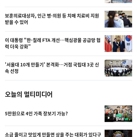
의
영
보훈의료대상자, 인근 병·의원 등 치매 치료비 지원
상
받을 수 있어
,
오
이 대통령 "한-칠레 FTA 개선…핵심광물 공급망 협
력 더욱 강화"
늘
의
'서울대 10개 만들기' 본격화…거점 국립대 3곳 신
사
속 선정
진
오늘의 멀티미디어
5만원으로 4인 가족 장보기 가능?
영
상
소금 줄이고 맛있게 만들면 상을 주는 대회가 있다구