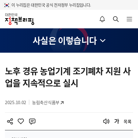
이 누리집은 대한민국 공식 전자정부 누리집입니다.
홈
알림설정 바로가기
검색 바로가기
메뉴 열기
사실은 이렇습니다
콘
텐
노후 경유 농업기계 조기폐차 지원 사
츠
업을 지속적으로 실시
영
역
2025.10.02
농림축산식품부
목록