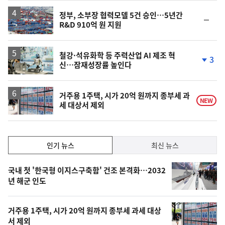
상
승
정부, 소부장 협력모델 5건 승인…5년간
순
R&D 910억 원 지원
위
동
일
철강·석유화학 등 주력산업 AI 제조 혁
3
신…잠재성장률 높인다
단
계
하
락
거주용 1주택, 시가 20억 원까지 종부세 과
NEW
세 대상서 제외
인
인기 뉴스
최신 뉴스
기,
인
기
최
국내 첫 '한국형 이지스구축함' 건조 본격화…2032
뉴
년 해군 인도
신,
스
오
거주용 1주택, 시가 20억 원까지 종부세 과세 대상
늘
서 제외