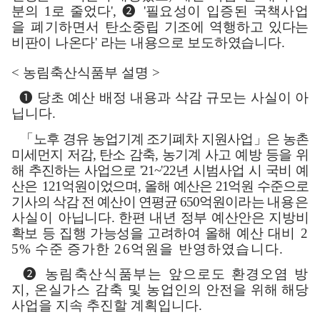
분의
1
로 줄었다
',
❷
'
필요성이 입증된 국책사업
을 폐기하면서
탄소중립 기조에 역행하고 있다는
비판이 나온다
'
라는 내용으로 보도하였습니다
.
<
농림축산식품부 설명
>
❶
당초 예산 배정 내용과 삭감 규모는 사실이 아
닙니다
.
「
노후 경유 농업기계 조기폐차 지원사업
」
은 농촌
미세먼지 저감
,
탄소 감축
,
농기계 사고 예방 등을 위
해 추진하는 사업으로
'21~'22
년 시범사업 시 국비
예
산은
121
억원이었으며
,
올해 예산은
21
억원 수준으로
기사의 삭감 전 예산이
연평균
650
억원이라는
내용은
사실이
아
닙니다
.
한편 내년 정부 예산안은
지
방비
확보 등 집행 가능성을 고려하여
올해 예산
대비
2
5%
수준
증가한
26
억원을 반영하였습니다
.
❷
농림축산식품부는
앞으로도 환경오염 방
지
,
온실가스 감축 및 농
업인의
안전을 위해 해당
사업을 지속 추진할 계획입니다
.