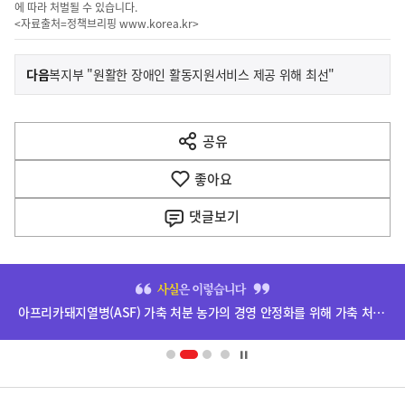
에 따라 처벌될 수 있습니다.
<자료출처=정책브리핑
www.korea.kr
>
이
기
다음
복지부 "원활한 장애인 활동지원서비스 제공 위해 최선"
사
전
다
공유
열
음
기
좋아요
기
사
댓글
보기
히
단
아프리카돼지열병(ASF) 가축 처분 농가의 경영 안정화를 위해 가축 처분 보상금을 신속하게 지급하겠습니다.
배
너
영