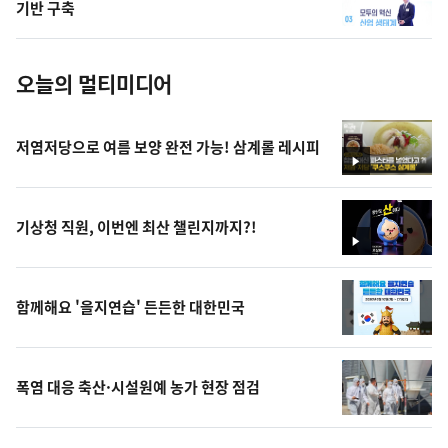
사
기반 구축
진
오늘의 멀티미디어
저염저당으로 여름 보양 완전 가능! 삼계롤 레시피
영
상
기상청 직원, 이번엔 최산 챌린지까지?!
영
상
함께해요 '을지연습' 든든한 대한민국
폭염 대응 축산·시설원예 농가 현장 점검