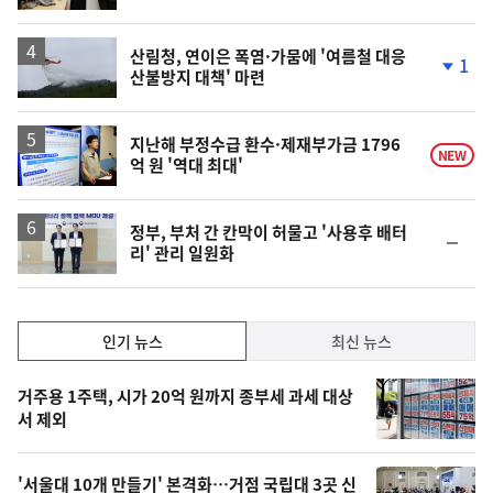
계
상
승
산림청, 연이은 폭염·가뭄에 '여름철 대응
1
산불방지 대책' 마련
단
계
하
락
지난해 부정수급 환수·제재부가금 1796
NEW
억 원 '역대 최대'
정부, 부처 간 칸막이 허물고 '사용후 배터
순
리' 관리 일원화
위
동
일
인
인기 뉴스
최신 뉴스
기,
인
기
최
거주용 1주택, 시가 20억 원까지 종부세 과세 대상
뉴
서 제외
신,
스
오
'서울대 10개 만들기' 본격화…거점 국립대 3곳 신