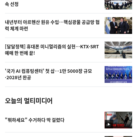
늘
속 선정
의
영
내년부터 아르헨산 원유 수입…핵심광물 공급망 협
상
력 체계 마련
,
오
[달달정책] 휴대폰 미니멀리즘의 실현…KTX·SRT
예매 한 번에 끝!
늘
의
'국가 AI 컴퓨팅센터' 첫 삽…1만 5000장 규모
사
·2028년 완공
진
오늘의 멀티미디어
"뭐하세요" 수거하다 딱 걸렸다
영
상