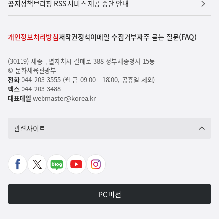
공지
정책브리핑 RSS 서비스 제공 중단 안내
개인정보처리방침
저작권정책
이메일 수집거부
자주 묻는 질문(FAQ)
(30119) 세종특별자치시 갈매로 388 정부세종청사 15동
© 문화체육관광부
전화
044-203-3555 (월-금 09:00 - 18:00, 공휴일 제외)
팩스
044-203-3488
대표메일
webmaster@korea.kr
관련사이트
페
X
네
유
인
이
바
이
튜
스
스
로
버
브
타
PC 버전
북
가
포
바
그
바
기
스
로
램