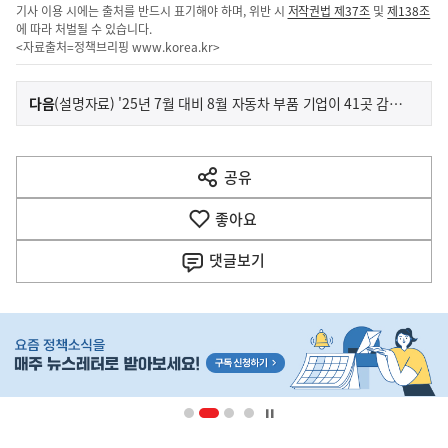
기사 이용 시에는 출처를 반드시 표기해야 하며, 위반 시
저작권법 제37조
및
제138조
에 따라 처벌될 수 있습니다.
<자료출처=정책브리핑
www.korea.kr
>
이
기
다음
(설명자료) '25년 7월 대비 8월 자동차 부품 기업이 41곳 감소했다는 것은 사실과 다름
사
전
다
공유
열
음
기
좋아요
기
사
댓글
보기
히
단
배
너
영