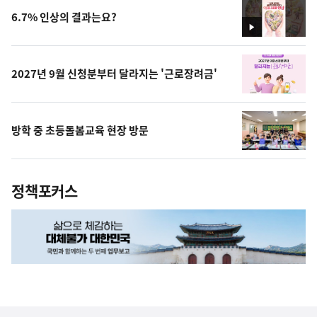
6.7% 인상의 결과는요?
영
상
2027년 9월 신청분부터 달라지는 '근로장려금'
방학 중 초등돌봄교육 현장 방문
정책포커스