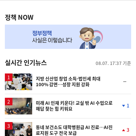
정
역
책
정책 NOW
NOW,
MY
맞
춤
뉴
실시간 인기뉴스
08.07. 17:37 기준
스
지방 신산업 창업 소득·법인세 최대
순
100% 감면…성장 지원 강화
위
동
일
미래 AI 인재 키운다! 교실 밖 AI 수업으로
1
해답 찾는 힘 키워요
단
계
하
락
동네 보건소도 대학병원급 AI 진료…AI진
3
료지원 도구 전국 보급
단