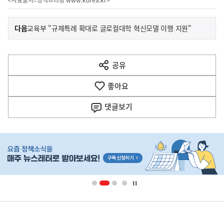
이
기
다음
교육부 "규제특례 확대로 글로컬대학 혁신모델 이행 지원"
사
전
다
공유
열
음
기
좋아요
기
사
댓글
보기
히
단
배
너
영
정
역