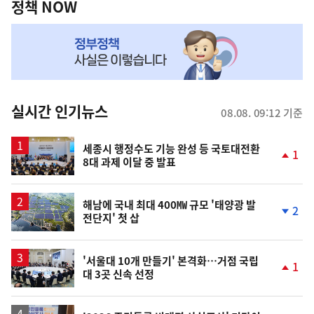
책
정책 NOW
NOW,
MY
맞
춤
뉴
실시간 인기뉴스
08.08. 09:12 기준
스
세종시 행정수도 기능 완성 등 국토대전환
1
8대 과제 이달 중 발표
단
계
상
승
해남에 국내 최대 400㎿ 규모 '태양광 발
2
전단지' 첫 삽
단
계
하
락
'서울대 10개 만들기' 본격화…거점 국립
1
대 3곳 신속 선정
단
계
상
승