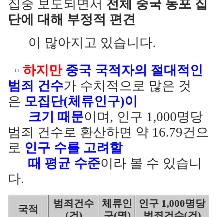
집중 보도되면서
전체 중국 동포 집
단에 대해 부정적 편견
이 많아지고 있습니다.
▫
하지만
중국 국적자의 절대적인
범죄 건수
가 수치적으로 많은 것
은
모집단(체류인구)이
크기 때문
이며, 인구 1,000명당
범죄 건수로 환산하면 약 16.79건으
로
인구 수를 고려할
때 평균 수준
이라 볼 수 있습니
다.
범죄건수
체류인
인구 1
,000명당
국적
(건)
구(명)
범죄건수(건)