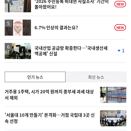
'2026 주민등록 비대면 사실조사' 기간이
NEW
돌아왔어요!
영
6.7% 인상의 결과는요?
NEW
상
국내산업 공급망 확충한다…'국내생산세
1
액공제' 신설
단
계
하
락
인
인기 뉴스
최신 뉴스
기,
인
기
최
거주용 1주택, 시가 20억 원까지 종부세 과세 대상
뉴
서 제외
신,
스
오
'서울대 10개 만들기' 본격화…거점 국립대 3곳 신
늘
속 선정
의