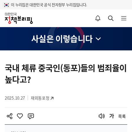
이 누리집은 대한민국 공식 전자정부 누리집입니다.
홈
알림설정 바로가기
검색 바로가기
메뉴 열기
사실은 이렇습니다
콘
텐
국내 체류 중국인(동포)들의 범죄율이
츠
높다고?
영
역
2025.10.27
재외동포청
목록