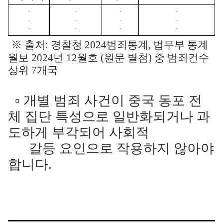
·
·
·
·
·
·
·
·
·
·
·
·
※ 출처: 경찰청 2024범죄통계, 법무부 통계
월보 2024년 12월호 (원문 별첨) 중 범죄건수
상위 7개국
▫ 개별 범죄 사건이 중국 동포 전
체 집단 특성으로 일반화되거나 과
도하게 부각되어 사회적
갈등 요인으로 작용하지 않아야
합니다.