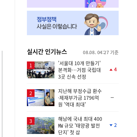
실시간 인기뉴스
08.08. 04:27 기준
'서울대 10개 만들기'
4
본격화…거점 국립대
단
3곳 신속 선정
계
상
승
지난해 부정수급 환수
순
·제재부가금 1796억
위
원 '역대 최대'
동
일
해남에 국내 최대 400
2
㎿ 규모 '태양광 발전
단
단지' 첫 삽
계