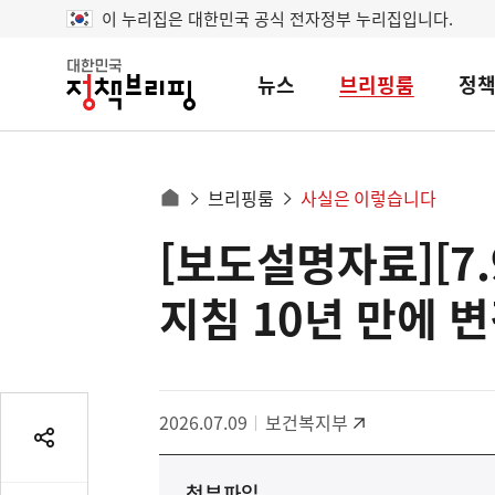
이 누리집은 대한민국 공식 전자정부 누리집입니다.
뉴스
브리핑룸
정
대
한
민
국
정
사
브리핑룸
사실은 이렇습니다
책
홈
브
이
으
[보도설명자료][7
콘
리
트
로
핑
텐
이
지침 10년 만에 
츠
동
영
경
역
로
2026.07.09
보건복지부
공
유
첨부파일