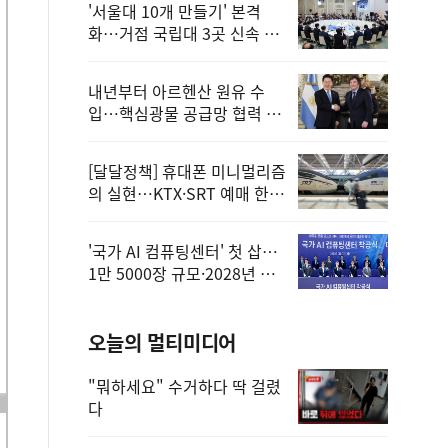
'서울대 10개 만들기' 본격
화…거점 국립대 3곳 신속 선
정
내년부터 아르헨산 원유 수
입…핵심광물 공급망 협력 체
계 마련
[달달정책] 휴대폰 미니멀리즘
의 실현…KTX·SRT 예매 한
번에 끝!
'국가 AI 컴퓨팅센터' 첫 삽…
1만 5000장 규모·2028년 완
공
오늘의 멀티미디어
"뭐하세요" 수거하다 딱 걸렸
다