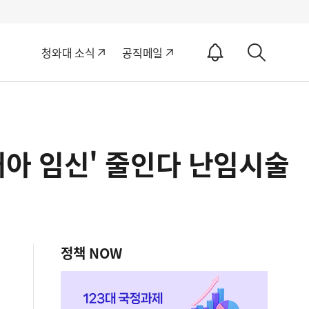
알
청와대 소식
공직메일
림
상
ON
세
검
색
다태아 임신' 줄인다 난임시술
정책 NOW