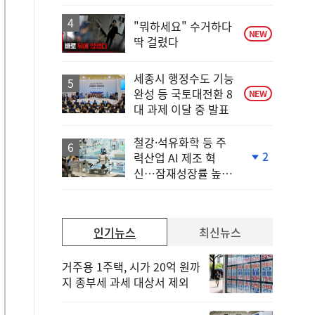
하
락
"뭐하세요" 수거하다
NEW
딱 걸렸다
세종시 행정수도 기능
완성 등 국토대전환 8
NEW
대 과제 이달 중 발표
철강·석유화학 등 주
2
력산업 AI 제조 혁
단
신…잠재성장률 높인
계
다
하
락
인기뉴스
최신뉴스
거주용 1주택, 시가 20억 원까
지 종부세 과세 대상서 제외