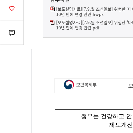
열
기
[보도설명자료][7.9.월 조선일보] 위험한 ‘
공
10년 만에 변경 관련.hwpx
감
수
[보도설명자료][7.9.월 조선일보] 위험한 ‘
10년 만에 변경 관련.pdf
댓
글
수
(클
릭
시
댓
글
로
이
동)