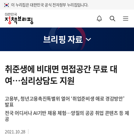
이 누리집은 대한민국 공식 전자정부 누리집입니다.
홈
알림설정 바로가기
검색 바로가기
메뉴 열기
브리핑 자료
콘
텐
취준생에 비대면 면접공간 무료 대
츠
여…심리상담도 지원
영
역
고용부, 청년고용촉진특별위 열어 ‘취업준비생 애로 경감방안’
발표
전국 어디서나 AI기반 채용 체험…양질의 공공 취업 콘텐츠 등 제
공
2021.10.28