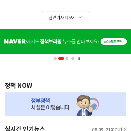
관련기사 더보기
히
단
배
너
영
정
역
책
정책 NOW
NOW,
MY
맞
춤
뉴
실시간 인기뉴스
08.09. 21:07 기준