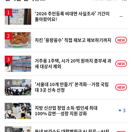
스
'2026 주민등록 비대면 사실조사' 기간이
순
돌아왔어요!
위
동
일
치킨 '용량꼼수' 직접 재보고 제보하기까지
NEW
거주용 1주택, 시가 20억 원까지 종부세 과
NEW
세 대상서 제외
'서울대 10개 만들기' 본격화…거점 국립
NEW
대 3곳 신속 선정
지방 신산업 창업 소득·법인세 최대
3
100% 감면…성장 지원 강화
단
계
하
락
동네 보건소도 대학병원급 AI 진료…AI진