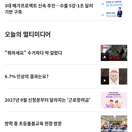
의
3대 메가프로젝트 신속 추진…수출 5강·1조 달러
사
기반 구축
진
오늘의 멀티미디어
"뭐하세요" 수거하다 딱 걸렸다
영
상
6.7% 인상의 결과는요?
영
상
2027년 9월 신청분부터 달라지는 '근로장려금'
방학 중 초등돌봄교육 현장 방문