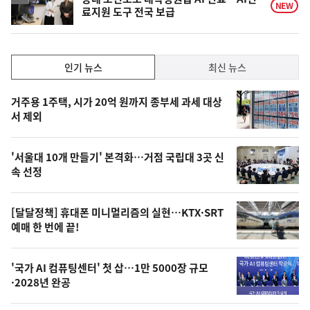
NEW
료지원 도구 전국 보급
인
인기 뉴스
최신 뉴스
기,
인
기
최
거주용 1주택, 시가 20억 원까지 종부세 과세 대상
뉴
서 제외
신,
스
오
'서울대 10개 만들기' 본격화…거점 국립대 3곳 신
늘
속 선정
의
영
[달달정책] 휴대폰 미니멀리즘의 실현…KTX·SRT
상
예매 한 번에 끝!
,
오
'국가 AI 컴퓨팅센터' 첫 삽…1만 5000장 규모
·2028년 완공
늘