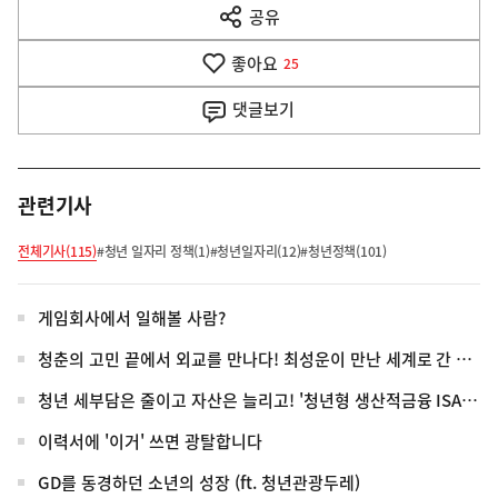
전
공유
열
다
기
좋아요
25
음
댓글
보기
기
사
관련기사
전체기사(115)
#청년 일자리 정책(1)
#청년일자리(12)
#청년정책(101)
게임회사에서 일해볼 사람?
청춘의 고민 끝에서 외교를 만나다! 최성운이 만난 세계로 간 청년들
청년 세부담은 줄이고 자산은 늘리고! '청년형 생산적금융 ISA' 전격 신설
이력서에 '이거' 쓰면 광탈합니다
GD를 동경하던 소년의 성장 (ft. 청년관광두레)