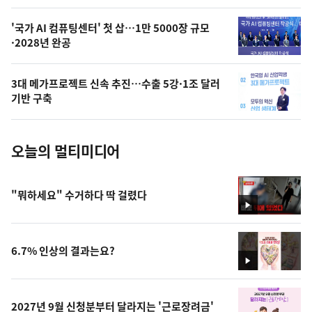
,
오
'국가 AI 컴퓨팅센터' 첫 삽…1만 5000장 규모
·2028년 완공
늘
의
3대 메가프로젝트 신속 추진…수출 5강·1조 달러
사
기반 구축
진
오늘의 멀티미디어
"뭐하세요" 수거하다 딱 걸렸다
영
상
6.7% 인상의 결과는요?
영
상
2027년 9월 신청분부터 달라지는 '근로장려금'