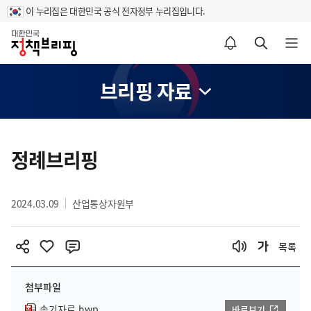
이 누리집은 대한민국 공식 전자정부 누리집입니다.
홈
알림설정 바로가기
검색 바로가기
메뉴 열기
브리핑 자료
콘
텐
정례브리핑
츠
영
2024.03.09
산업통상자원부
역
목록
첨부파일
속기자료.hwp
바로보기