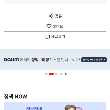
사
전
다
공유
열
음
기
좋아요
기
사
댓글
보기
히
단
배
너
영
정
역
책
정책 NOW
NOW,