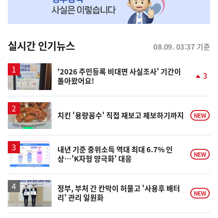
MY
맞
춤
뉴
실시간 인기뉴스
08.09. 03:37 기준
스
'2026 주민등록 비대면 사실조사' 기간이
3
돌아왔어요!
단
계
상
승
치킨 '용량꼼수' 직접 재보고 제보하기까지
NEW
내년 기준 중위소득 역대 최대 6.7% 인
NEW
상…'K자형 양극화' 대응
정부, 부처 간 칸막이 허물고 '사용후 배터
NEW
리' 관리 일원화