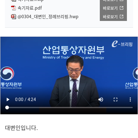
속기자료.pdf
바로보기
@0304_대변인_정례브리핑.hwp
바로보기
대변인입니다.