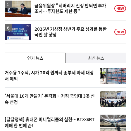
금융위원장 "레버리지 진정 안되면 추가
NEW
조치…투자한도 제한 등"
2026년 기상청 상반기 주요 성과를 통한
NEW
국민 삶 향상
인
인기 뉴스
최신 뉴스
기,
인
기
최
거주용 1주택, 시가 20억 원까지 종부세 과세 대상
뉴
서 제외
신,
스
오
'서울대 10개 만들기' 본격화…거점 국립대 3곳 신
늘
속 선정
의
영
[달달정책] 휴대폰 미니멀리즘의 실현…KTX·SRT
상
예매 한 번에 끝!