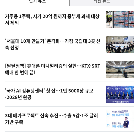
인기 뉴스
최신 뉴스
기,
인
기
최
거주용 1주택, 시가 20억 원까지 종부세 과세 대상
뉴
서 제외
신,
스
오
'서울대 10개 만들기' 본격화…거점 국립대 3곳 신
늘
속 선정
의
영
[달달정책] 휴대폰 미니멀리즘의 실현…KTX·SRT
상
예매 한 번에 끝!
,
오
'국가 AI 컴퓨팅센터' 첫 삽…1만 5000장 규모
·2028년 완공
늘
의
3대 메가프로젝트 신속 추진…수출 5강·1조 달러
사
기반 구축
진