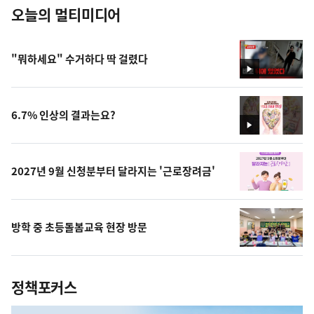
오늘의 멀티미디어
"뭐하세요" 수거하다 딱 걸렸다
영
상
6.7% 인상의 결과는요?
영
상
2027년 9월 신청분부터 달라지는 '근로장려금'
방학 중 초등돌봄교육 현장 방문
정책포커스