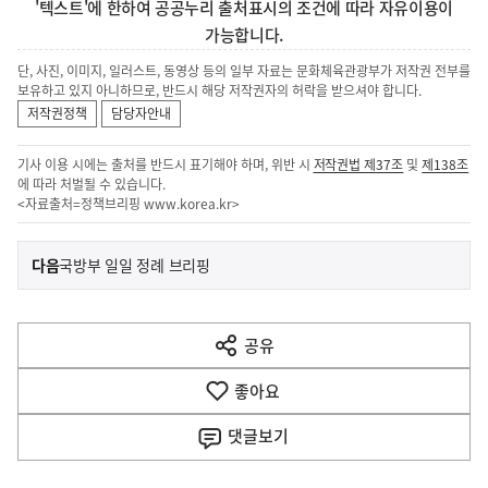
'텍스트'에 한하여 공공누리 출처표시의 조건에 따라 자유이용이
가능합니다.
단, 사진, 이미지, 일러스트, 동영상 등의 일부 자료는 문화체육관광부가 저작권 전부를
보유하고 있지 아니하므로, 반드시 해당 저작권자의 허락을 받으셔야 합니다.
저작권정책
담당자안내
기사 이용 시에는 출처를 반드시 표기해야 하며, 위반 시
저작권법 제37조
및
제138조
에 따라 처벌될 수 있습니다.
<자료출처=정책브리핑
www.korea.kr
>
이
기
다음
국방부 일일 정례 브리핑
사
전
다
공유
열
음
기
좋아요
기
사
댓글
보기