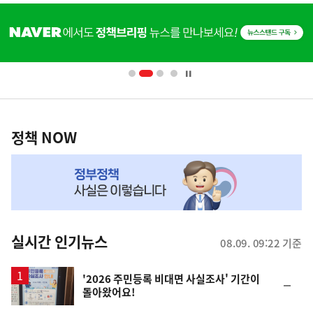
히
단
배
너
영
정
역
책
정책 NOW
NOW,
MY
맞
춤
뉴
실시간 인기뉴스
08.09. 09:22 기준
스
'2026 주민등록 비대면 사실조사' 기간이
순
돌아왔어요!
위
동