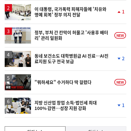
일
이 대통령, 국가폭력 피해자들에 '치유와
1
명예 회복' 정부 의지 전달
단
계
상
승
정부, 부처 간 칸막이 허물고 '사용후 배터
NEW
리' 관리 일원화
동네 보건소도 대학병원급 AI 진료…AI진
2
료지원 도구 전국 보급
단
계
하
락
영
"뭐하세요" 수거하다 딱 걸렸다
NEW
상
지방 신산업 창업 소득·법인세 최대
1
100% 감면…성장 지원 강화
단
계
하
락
인