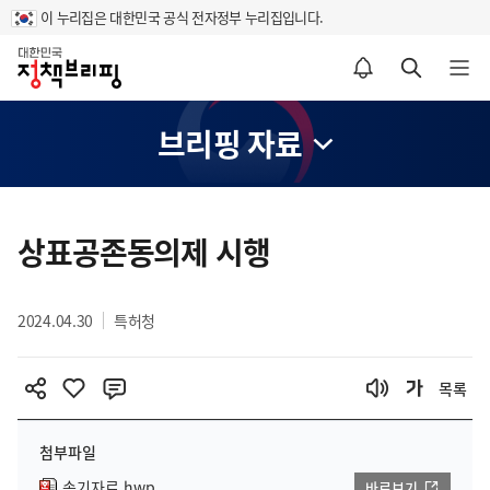
이 누리집은 대한민국 공식 전자정부 누리집입니다.
홈
알림설정 바로가기
검색 바로가기
메뉴 열기
브리핑 자료
콘
텐
상표공존동의제 시행
츠
영
2024.04.30
특허청
역
목록
첨부파일
속기자료.hwp
바로보기