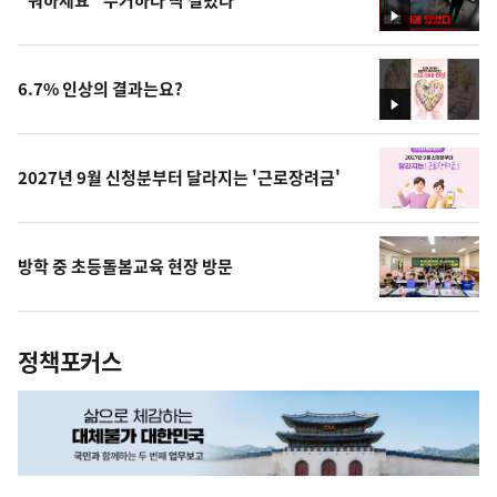
영
상
6.7% 인상의 결과는요?
영
상
2027년 9월 신청분부터 달라지는 '근로장려금'
방학 중 초등돌봄교육 현장 방문
정책포커스