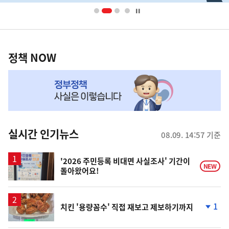
너
영
정
역
책
정책 NOW
NOW,
MY
맞
춤
뉴
실시간 인기뉴스
08.09. 14:57 기준
스
'2026 주민등록 비대면 사실조사' 기간이
NEW
돌아왔어요!
1
치킨 '용량꼼수' 직접 재보고 제보하기까지
단
계