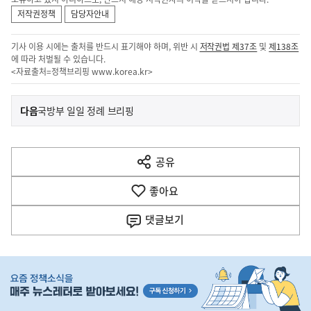
저작권정책
담당자안내
기사 이용 시에는 출처를 반드시 표기해야 하며, 위반 시
저작권법 제37조
및
제138조
에 따라 처벌될 수 있습니다.
<자료출처=정책브리핑
www.korea.kr
>
이
기
다음
국방부 일일 정례 브리핑
사
전
다
공유
열
음
기
좋아요
기
사
댓글
보기
히
단
배