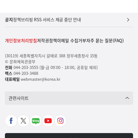
공지
정책브리핑 RSS 서비스 제공 중단 안내
개인정보처리방침
저작권정책
이메일 수집거부
자주 묻는 질문(FAQ)
(30119) 세종특별자치시 갈매로 388 정부세종청사 15동
© 문화체육관광부
전화
044-203-3555 (월-금 09:00 - 18:00, 공휴일 제외)
팩스
044-203-3488
대표메일
webmaster@korea.kr
관련사이트
페
X
네
유
인
이
바
이
튜
스
스
로
버
브
타