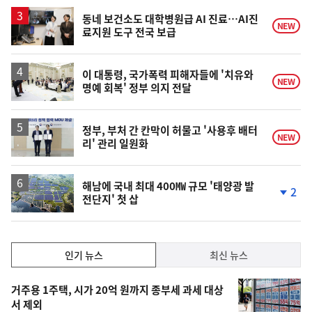
하
락
동네 보건소도 대학병원급 AI 진료…AI진
NEW
료지원 도구 전국 보급
이 대통령, 국가폭력 피해자들에 '치유와
NEW
명예 회복' 정부 의지 전달
정부, 부처 간 칸막이 허물고 '사용후 배터
NEW
리' 관리 일원화
해남에 국내 최대 400㎿ 규모 '태양광 발
2
전단지' 첫 삽
단
계
하
락
인
인기 뉴스
최신 뉴스
기,
인
기
최
거주용 1주택, 시가 20억 원까지 종부세 과세 대상
뉴
서 제외