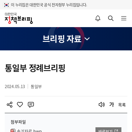
이 누리집은 대한민국 공식 전자정부 누리집입니다.
홈
알림설정 바로가기
검색 바로가기
메뉴 열기
브리핑 자료
콘
텐
통일부 정례브리핑
츠
영
2024.05.13
통일부
역
목록
첨부파일
속기자료.hwp
바로보기