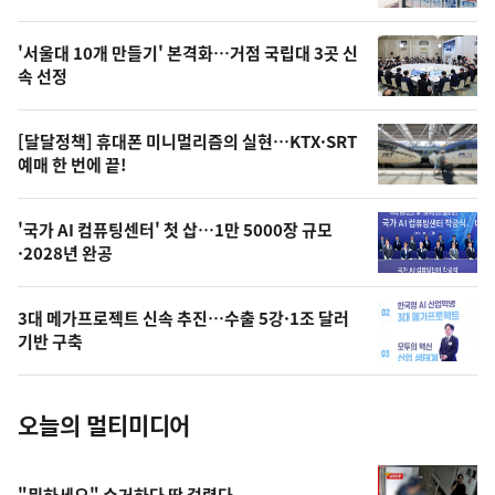
신,
스
오
'서울대 10개 만들기' 본격화…거점 국립대 3곳 신
늘
속 선정
의
영
[달달정책] 휴대폰 미니멀리즘의 실현…KTX·SRT
상
예매 한 번에 끝!
,
오
'국가 AI 컴퓨팅센터' 첫 삽…1만 5000장 규모
·2028년 완공
늘
의
3대 메가프로젝트 신속 추진…수출 5강·1조 달러
사
기반 구축
진
오늘의 멀티미디어
"뭐하세요" 수거하다 딱 걸렸다